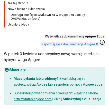
Na tej stronie
Nowe funkcje i ulepszenia
Obsługa interfejsu użytkownika w przypadku zasady
OASValidation (beta)
Usunięte błędy
Wyświetlasz dokumentację
Apigee Edge
.
info
Zapoznaj się z dokumentacją
Apigee X
.
W piątek 3 kwietnia udostępnimy nową wersję interfejsu
hybrydowego Apigee.
Materiały:
Masz pytania lub problemy?
Skontaktuj się ze
społecznością Apigee
lub
zespołem pomocy Apigee Edge
.
Subskrybuj powiadomienia o wersjach: wejdź na stronę
http://status.apigee.com
i kliknij
Subskrybuj aktualizacje
.