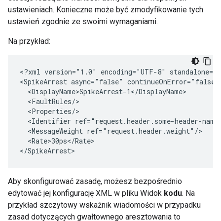
ustawieniach. Konieczne może być zmodyfikowanie tych
ustawień zgodnie ze swoimi wymaganiami.
Na przykład:
<?xml version="1.0" encoding="UTF-8" standalone="y
<SpikeArrest async="false" continueOnError="false"
  <DisplayName>SpikeArrest-1</DisplayName>

  <FaultRules/>

  <Properties/>

  <Identifier ref="request.header.some-header-name"
  <MessageWeight ref="request.header.weight"/>

  <Rate>30ps</Rate>

</SpikeArrest>
Aby skonfigurować zasadę, możesz bezpośrednio
edytować jej konfigurację XML w pliku Widok
kodu
. Na
przykład szczytowy wskaźnik wiadomości w przypadku
zasad dotyczących gwałtownego aresztowania to