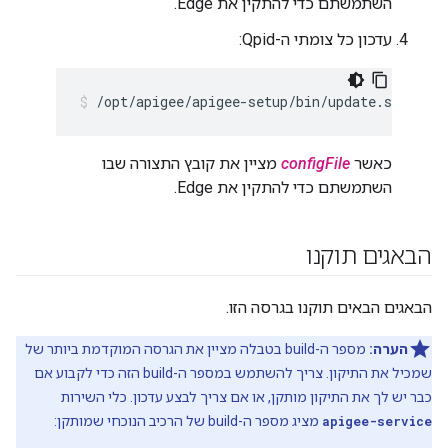
השתמשתם כדי להתקין את Edge.
עדכון כל צומתי ה-Qpid:
/opt/apigee/apigee-setup/bin/update.sh -c qp
כאשר
configFile
מציין את קובץ התצורה שבו
השתמשתם כדי להתקין את Edge.
הבאגים תוקנו
הבאגים הבאים תוקנו בגרסה הזו.
הערה:
מספר ה-build בטבלה מציין את הגרסה המוקדמת ביותר של
שמכיל את התיקון. צריך להשתמש במספר ה-build הזה כדי לקבוע אם
כבר יש לך את התיקון מותקן, או אם צריך לבצע עדכון. כלי השירות
apigee-service
מציג מספר ה-build של הרכיב הנוכחי שמותקן: