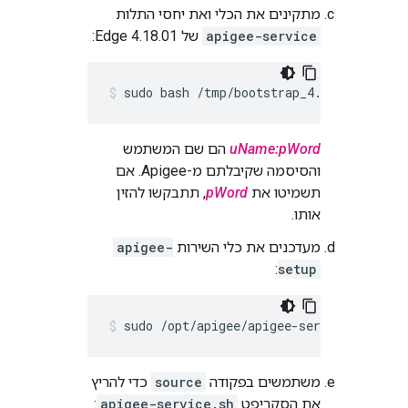
מתקינים את הכלי ואת יחסי התלות
apigee-service
של Edge 4.18.01:
sudo bash /tmp/bootstrap_4.18.01.sh ap
uName:pWord
הם שם המשתמש
והסיסמה שקיבלתם מ-Apigee. אם
תשמיטו את
pWord
, תתבקשו להזין
אותו.
מעדכנים את כלי השירות
apigee-
:
setup
sudo /opt/apigee/apigee-service/bin/api
משתמשים בפקודה
source
כדי להריץ
את הסקריפט
apigee-service.sh
: