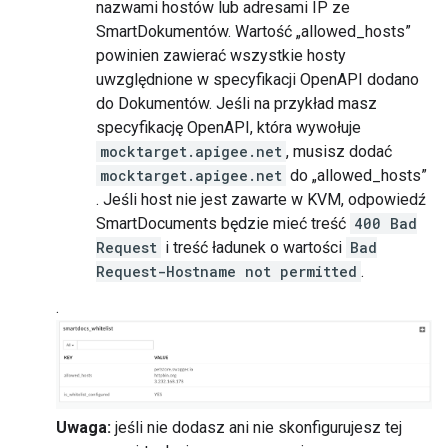
nazwami hostów lub adresami IP ze
SmartDokumentów. Wartość „allowed_hosts”
powinien zawierać wszystkie hosty
uwzględnione w specyfikacji OpenAPI dodano
do Dokumentów. Jeśli na przykład masz
specyfikację OpenAPI, która wywołuje
mocktarget.apigee.net
, musisz dodać
mocktarget.apigee.net
do „allowed_hosts”
. Jeśli host nie jest zawarte w KVM, odpowiedź
SmartDocuments będzie mieć treść
400 Bad
Request
i treść ładunek o wartości
Bad
Request-Hostname not permitted
.
.
Uwaga:
jeśli nie dodasz ani nie skonfigurujesz tej