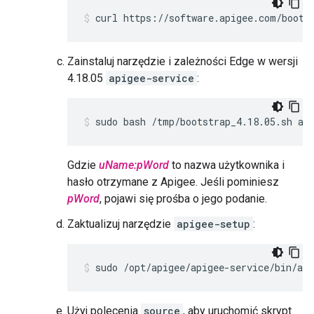
curl https://software.apigee.com/boots
Zainstaluj narzędzie i zależności Edge w wersji
4.18.05
apigee-service
:
sudo bash /tmp/bootstrap_4.18.05.sh ap
Gdzie
uName:pWord
to nazwa użytkownika i
hasło otrzymane z Apigee. Jeśli pominiesz
pWord
, pojawi się prośba o jego podanie.
Zaktualizuj narzędzie
apigee-setup
:
sudo /opt/apigee/apigee-service/bin/api
Użyj polecenia
source
, aby uruchomić skrypt