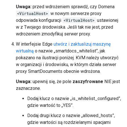
Uwaga:
przed wdrożeniem sprawdź, czy Domena
<VirtualHost>
w nowym serwerze proxy
odpowiada konfiguracji
<VirtualHost>
ustawionej
w z Twojego środowiska. Jeśli tak nie jest, przed
wdrożeniem zmodyfikuj serwer proxy.
W interfejsie Edge
utwórz i zaktualizuj maszynę
wirtualną
o nazwie „smartdocs_whitelist”, jak
pokazano na ilustracji poniżej. KVM należy utworzyć
w organizacji i środowisku, w którym działa serwer
proxy SmartDocuments obecnie wdrożona.
Uwaga:
upewnij się, że pole
zaszyfrowane
NIE jest
zaznaczone.
Dodaj klucz o nazwie „is_whitelist_configured”,
gdzie wartość to „YES”.
Dodaj drugi klucz o nazwie „allowed_hosts”,
gdzie wartości są rozdzielanymi spacjami