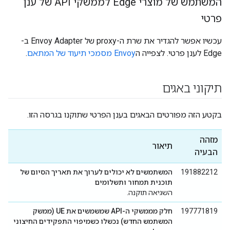
המשתמש של מוצרי Edge לממשקי API של ענן
פרטי
עכשיו אפשר להגדיר את שרת ה-proxy של Envoy Adapter ב-
Edge לענן פרטי. לצפייה ה
Envoy מסמכי תיעוד של המתאם
.
תיקוני באגים
בקטע הזה מפורטים הבאגים בענן הפרטי שתוקנו בגרסה הזו.
מזהה
תיאור
הבעיה
191882212
המשתמשים לא יכולים לערוך את תאריך הסיום של
תוכנית תמחור ותשלומים
השגיאה תוקנה.
197771819
חלק מממשקי ה-API שמשמשים את UE (ממשק
המשתמש החדש) נכשלו כשמיפוי התפקידים החיצוני