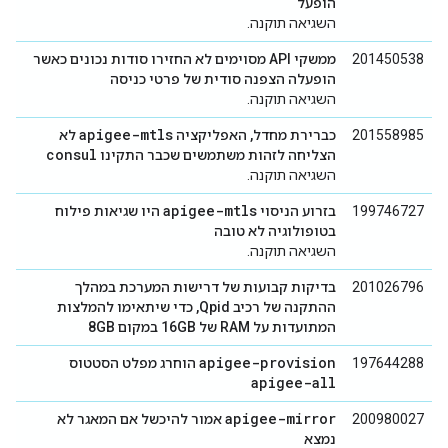
הופעל
השגיאה תוקנה.
201450538
ממשקי API מסוימים לא החזירו סודות נכונים כאשר
הופעלה הצפנה סודית של פרטי כניסה
השגיאה תוקנה.
apigee-mtls
201558985
כברירת מחדל, האפליקציה
לא
consul
הצליחה לזהות משתמשים שכבר התקינו
השגיאה תוקנה.
apigee-mtls
199746727
בזרוע הניסוי
היו שגיאות פילוח
בטופולוגיה לא טובה
השגיאה תוקנה.
201026796
בדיקות קבועות של דרישות המערכת במהלך
ההתקנה של רכיב Qpid, כדי שיתאימו להמלצות
המתועדות על RAM של 16GB במקום 8GB
apigee-provision
197644288
הוחרג מפלט הסטטוס
apigee-all
apigee-mirror
200980027
אמור להיכשל אם המאגר לא
נמצא