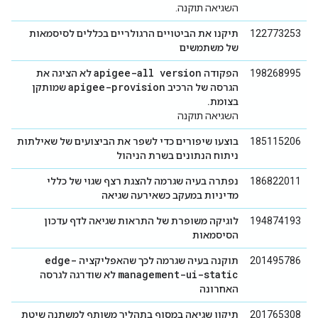
השגיאה תוקנה.
122773253
תיקנו את הביטויים הרגולריים בכללים לסיסמאות
של משתמשים
apigee-all version
198268995
הפקודה
לא הציגה את
apigee-provision
הגרסה של הרכיב
שמותקן
בצומת.
השגיאה תוקנה
185115206
בוצעו שיפורים כדי לשפר את הביצועים של שאילתות
ניתוח הנתונים בשרת הניהול
186822011
נפתרה בעיה שגרמה להצגת רצף שגוי של כללי
מדיניות במעקב כשאירעה שגיאה
194874193
לוגיקה משופרת של התראות שגיאה לדף עדכון
הסיסמאות
edge-
201495786
תוקנה בעיה שגרמה לכך שהאפליקציה
management-ui-static
לא שודרגה לגרסה
האחרונה
201765308
תיקון שגיאה במסוף בתהליך משותף למשתנה שיטת