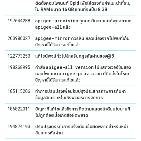
ติดตั้งคอมโพเนนต์ Qpid เพื่อให้ตรงกับคำแนะนำที่ระบุ
ใน RAM ขนาด 16 GB แทนที่จะเป็น 8 GB
apigee-provision
197644288
ถูกยกเว้นจากเอาต์พุตสถานะ
apigee-all
แล้ว
apigee-mirror
200980027
ควรล้มเหลวเนื่องจากไม่พบที่เก็บ
ปัญหานี้ได้รับการแก้ไขแล้ว
122773253
แก้ไขนิพจน์ทั่วไปสำหรับกฎรหัสผ่านของผู้ใช้
apigee-all version
198268995
คำสั่ง
ไม่แสดงเวอร์ชันของ
apigee-provision
คอมโพเนนต์
ที่ติดตั้งในโหนด
ปัญหานี้ได้รับการแก้ไขแล้ว
185115206
ทำการปรับปรุงเพื่อปรับปรุงประสิทธิภาพการค้นหา
ข้อมูลวิเคราะห์ในเซิร์ฟเวอร์การจัดการ
186822011
ปัญหาที่แก้ไขแล้วซึ่งการติดตามแสดงลำดับนโยบายที่
ไม่ถูกต้องเมื่อเกิดข้อผิดพลาด
194874193
ปรับปรุงตรรกะการแจ้งเตือนข้อผิดพลาดสำหรับหน้า
อัปเดตรหัสผ่าน