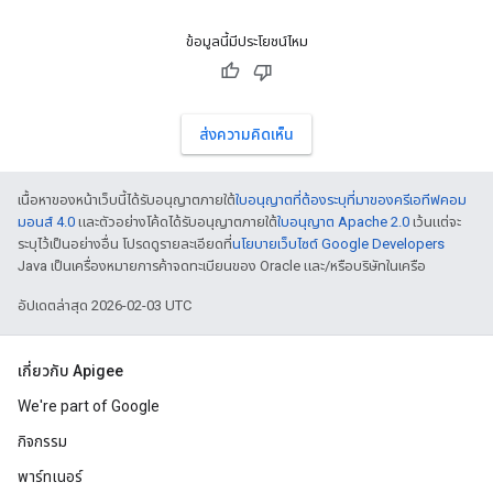
ข้อมูลนี้มีประโยชน์ไหม
ส่งความคิดเห็น
เนื้อหาของหน้าเว็บนี้ได้รับอนุญาตภายใต้
ใบอนุญาตที่ต้องระบุที่มาของครีเอทีฟคอม
มอนส์ 4.0
และตัวอย่างโค้ดได้รับอนุญาตภายใต้
ใบอนุญาต Apache 2.0
เว้นแต่จะ
ระบุไว้เป็นอย่างอื่น โปรดดูรายละเอียดที่
นโยบายเว็บไซต์ Google Developers
Java เป็นเครื่องหมายการค้าจดทะเบียนของ Oracle และ/หรือบริษัทในเครือ
อัปเดตล่าสุด 2026-02-03 UTC
เกี่ยวกับ Apigee
We're part of Google
กิจกรรม
พาร์ทเนอร์