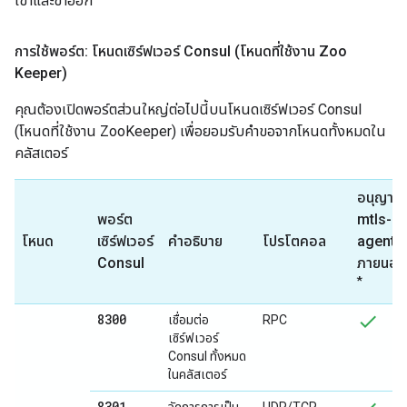
เข้าและขาออก
การใช้พอร์ต: โหนดเซิร์ฟเวอร์ Consul (โหนดที่ใช้งาน Zoo
Keeper)
คุณต้องเปิดพอร์ตส่วนใหญ่ต่อไปนี้บนโหนดเซิร์ฟเวอร์ Consul
(โหนดที่ใช้งาน ZooKeeper) เพื่อยอมรับคำขอจากโหนดทั้งหมดใน
คลัสเตอร์
อนุญาต
พอร์ต
mtls-
โหนด
เซิร์ฟเวอร์
คำอธิบาย
โปรโตคอล
agent
Consul
ภายนอก
*
8300
เชื่อมต่อ
RPC
เซิร์ฟเวอร์
Consul ทั้งหมด
ในคลัสเตอร์
8301