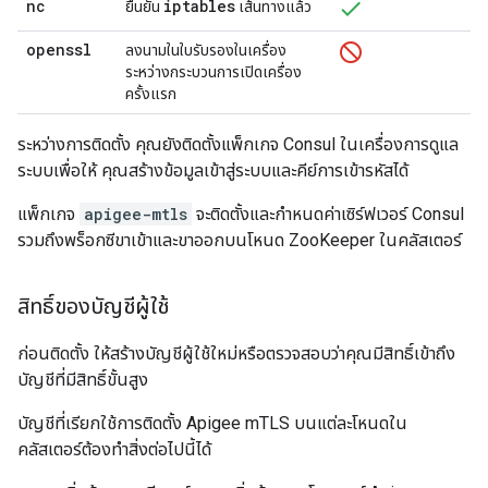
nc
iptables
ยืนยัน
เส้นทางแล้ว
openssl
ลงนามในใบรับรองในเครื่อง
ระหว่างกระบวนการเปิดเครื่อง
ครั้งแรก
ระหว่างการติดตั้ง คุณยังติดตั้งแพ็กเกจ Consul ในเครื่องการดูแล
ระบบเพื่อให้ คุณสร้างข้อมูลเข้าสู่ระบบและคีย์การเข้ารหัสได้
แพ็กเกจ
apigee-mtls
จะติดตั้งและกำหนดค่าเซิร์ฟเวอร์ Consul
รวมถึงพร็อกซีขาเข้าและขาออกบนโหนด ZooKeeper ในคลัสเตอร์
สิทธิ์ของบัญชีผู้ใช้
ก่อนติดตั้ง ให้สร้างบัญชีผู้ใช้ใหม่หรือตรวจสอบว่าคุณมีสิทธิ์เข้าถึง
บัญชีที่มีสิทธิ์ขั้นสูง
บัญชีที่เรียกใช้การติดตั้ง Apigee mTLS บนแต่ละโหนดใน
คลัสเตอร์ต้องทำสิ่งต่อไปนี้ได้