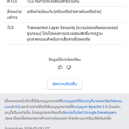
mTLS
TLS ที่มีการตรวจสอบสิทธิ์ร่วมกัน
โครงข่าย
เครือข่าย
ซ้อนทับ
(หรือเครือข่ายภายในเครือข่าย)
บริการ
TLS
Transaction Layer Security (ความปลอดภัยของเลเยอร์
ธุรกรรม) โปรโตคอลการตรวจสอบสิทธิ์มาตรฐาน
อุตสาหกรรมสำหรับการสื่อสารที่ปลอดภัย
ข้อมูลนี้มีประโยชน์ไหม
ส่งความคิดเห็น
เนื้อหาของหน้าเว็บนี้ได้รับอนุญาตภายใต้
ใบอนุญาตที่ต้องระบุที่มาของครีเอทีฟคอม
มอนส์ 4.0
และตัวอย่างโค้ดได้รับอนุญาตภายใต้
ใบอนุญาต Apache 2.0
เว้นแต่จะ
ระบุไว้เป็นอย่างอื่น โปรดดูรายละเอียดที่
นโยบายเว็บไซต์ Google Developers
Java เป็นเครื่องหมายการค้าจดทะเบียนของ Oracle และ/หรือบริษัทในเครือ
อัปเดตล่าสุด 2026-02-03 UTC