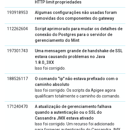
HTTP limit propriedades
193918953
Algumas configurações não usadas foram
removidas dos componentes do gateway
112262604
Script aprimorado para mudar os detalhes de
conexão do Postgres para o servidor de
gerenciamento do Mint
197301743
Uma mensagem grande de handshake de SSL
estava causando problemas no Java
1.8.0_3XX
Isso foi corrigido.
188526117
O comando "ip" não estava prefixado com o
caminho absoluto
Isso foi corrigido. Os scripts da Apigee agora
qualificam totalmente o caminho do comando.
171240470
A atualização de gerenciamento falhava
quando a autenticação ou o SSL do
Cassandra JMX estava ativado
Isso foi corrigido. Um recurso foi adicionado
para fornecer autenticação do Cassandra JMX