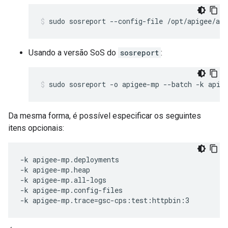
sudo sosreport --config-file /opt/apigee/ap
Usando a versão SoS do
sosreport
:
sudo sosreport -o apigee-mp --batch -k apig
Da mesma forma, é possível especificar os seguintes
itens opcionais:
-k apigee-mp.deployments

-k apigee-mp.heap

-k apigee-mp.all-logs

-k apigee-mp.config-files

-k apigee-mp.trace=gsc-cps:test:httpbin:3