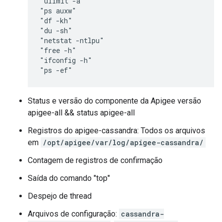
"ulimit -a"

"ps auxw"

"df -kh"

"du -sh"

"netstat -ntlpu"

"free -h"

"ifconfig -h"

"ps -ef"
Status e versão do componente da Apigee versão
apigee-all && status apigee-all
Registros do apigee-cassandra: Todos os arquivos
em
/opt/apigee/var/log/apigee-cassandra/
Contagem de registros de confirmação
Saída do comando "top"
Despejo de thread
Arquivos de configuração:
cassandra-