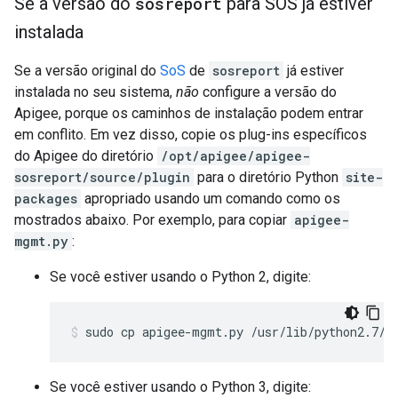
Se a versão do
sosreport
para SOS já estiver
instalada
Se a versão original do
SoS
de
sosreport
já estiver
instalada no seu sistema,
não
configure a versão do
Apigee, porque os caminhos de instalação podem entrar
em conflito. Em vez disso, copie os plug-ins específicos
do Apigee do diretório
/opt/apigee/apigee-
sosreport/source/plugin
para o diretório Python
site-
packages
apropriado usando um comando como os
mostrados abaixo. Por exemplo, para copiar
apigee-
mgmt.py
:
Se você estiver usando o Python 2, digite:
sudo cp apigee-mgmt.py /usr/lib/python2.7/s
Se você estiver usando o Python 3, digite: