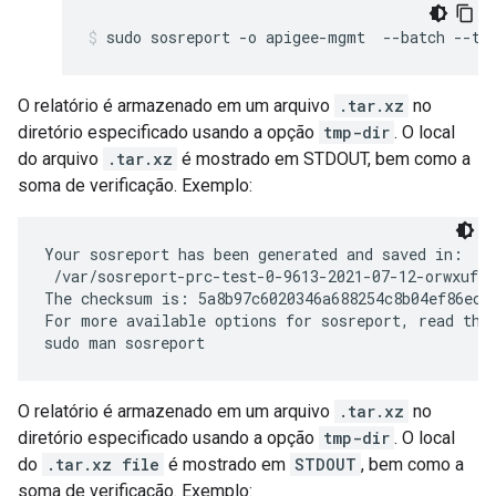
sudo sosreport -o apigee-mgmt  --batch --tm
O relatório é armazenado em um arquivo
.tar.xz
no
diretório especificado usando a opção
tmp-dir
. O local
do arquivo
.tar.xz
é mostrado em STDOUT, bem como a
soma de verificação. Exemplo:
Your sosreport has been generated and saved in:

 /var/sosreport-prc-test-0-9613-2021-07-12-orwxufx.
The checksum is: 5a8b97c6020346a688254c8b04ef86ec

For more available options for sosreport, read the 
sudo man sosreport
O relatório é armazenado em um arquivo
.tar.xz
no
diretório especificado usando a opção
tmp-dir
. O local
do
.tar.xz file
é mostrado em
STDOUT
, bem como a
soma de verificação. Exemplo: