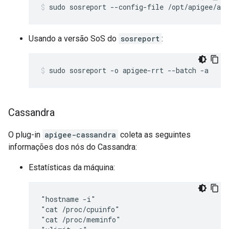
sudo sosreport --config-file /opt/apigee/api
Usando a versão SoS do
sosreport
:
sudo sosreport -o apigee-rrt --batch -a
Cassandra
O plug-in
apigee-cassandra
coleta as seguintes
informações dos nós do Cassandra:
Estatísticas da máquina:
"hostname -i"

"cat /proc/cpuinfo"

"cat /proc/meminfo"
