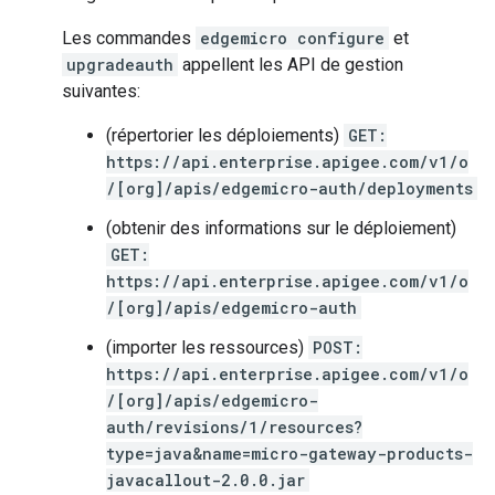
Les commandes
edgemicro configure
et
upgradeauth
appellent les API de gestion
suivantes:
(répertorier les déploiements)
GET:
https://api.enterprise.apigee.com/v1/o
/[org]/apis/edgemicro-auth/deployments
(obtenir des informations sur le déploiement)
GET:
https://api.enterprise.apigee.com/v1/o
/[org]/apis/edgemicro-auth
(importer les ressources)
POST:
https://api.enterprise.apigee.com/v1/o
/[org]/apis/edgemicro-
auth/revisions/1/resources?
type=java&name=micro-gateway-products-
javacallout-2.0.0.jar