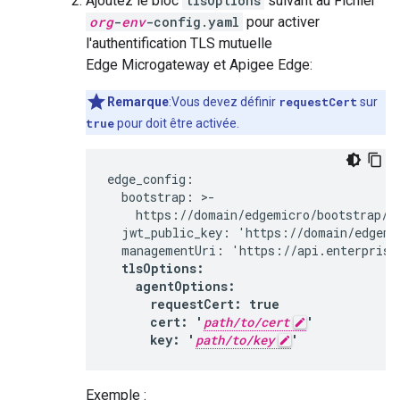
Ajoutez le bloc
tlsOptions
suivant au Fichier
org
-
env
-config.yaml
pour activer
l'authentification TLS mutuelle
Edge Microgateway et Apigee Edge:
Remarque
:Vous devez définir
requestCert
sur
true
pour doit être activée.
edge_config:

  bootstrap: >-

    https://domain/edgemicro/bootstrap/or
  jwt_public_key: 'https://domain/edgemic
  managementUri: 'https://api.enterprise.
tlsOptions:

    agentOptions:

      requestCert: true

      cert: '
path/to/cert
'

      key: '
path/to/key
'
Exemple :