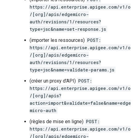
https://api.enterprise.apigee.com/v1/o
/[org]/apis/edgemicro-
auth/revisions/1/resources?
type=jsc&name=set-response.js
(importer les ressources)
POST:
https://api.enterprise.apigee.com/v1/o
/[org]/apis/edgemicro-
auth/revisions/1/resources?
type=jsc&name=validate-params.js
(créer un proxy d'API)
POST:
https://api.enterprise.apigee.com/v1/o
/[org]/apis?
action=import&validate=false&name=edge
micro-auth
(règles de mise en ligne)
POST:
https://api.enterprise.apigee.com/v1/o
/[org]/apis/edgemicro-