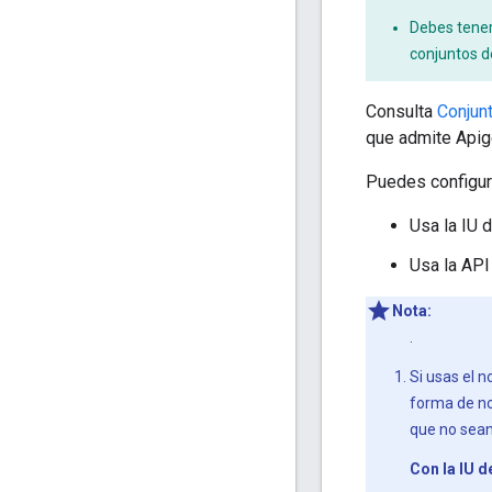
Debes tener 
conjuntos d
Consulta
Conjun
que admite Apig
Puedes configura
Usa la IU 
Usa la API
Nota:
.
Si usas el 
forma de no
que no sean 
Con la IU d