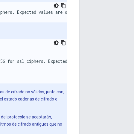
phers. Expected values are openssl cipher strings separ
56 for ssl_ciphers. Expected values are openssl cipher s
s de cifrado no válidos, junto con,
el estado cadenas de cifrado e
del protocolo se aceptarán,
oritmos de cifrado antiguos que no