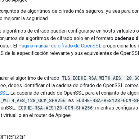
conjuntos de algoritmos de cifrado más seguros, ya sea para corr
o mejorar la seguridad
 algoritmos de cifrado pueden configurarse en hosts virtuales 
onjuntos de algoritmos de cifrado solo en el formato
cadenas d
router. El
Página manual de cifrado de OpenSSL
proporciona los 
LS de la especificación relevante y sus equivalentes de OpenSS
gurar el algoritmo de cifrado
TLS_ECDHE_RSA_WITH_AES_128_
gee, debes identificar el la cadena de cifrado de OpenSSL corr
nSSL
. La cadena de cifrado de OpenSSL para el conjunto de algor
A_WITH_AES_128_GCM_SHA256
es
ECDHE-RSA-AES128-GCM-S
OpenSSL.
ECDHE-RSA-AES128-GCM-SHA256
mientras configuras 
t virtual. o en el router de Apigee.
comenzar