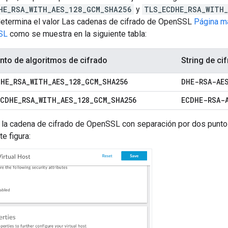
HE_RSA_WITH_AES_128_GCM_SHA256
y
TLS_ECDHE_RSA_WITH
determina el valor Las cadenas de cifrado de OpenSSL
Página ma
SL
como se muestra en la siguiente tabla:
nto de algoritmos de cifrado
String de c
DHE
_
RSA
_
WITH
_
AES
_
128
_
GCM
_
SHA256
DHE-RSA-AE
ECDHE
_
RSA
_
WITH
_
AES
_
128
_
GCM
_
SHA256
ECDHE-RSA-
 la cadena de cifrado de OpenSSL con separación por dos punto
te figura: