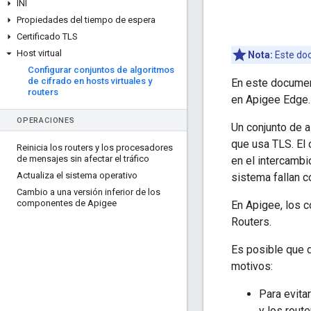
INI
Propiedades del tiempo de espera
Certificado TLS
Host virtual
Nota:
Este doc
Configurar conjuntos de algoritmos
de cifrado en hosts virtuales y
En este document
routers
en Apigee Edge.
OPERACIONES
Un conjunto de a
que usa TLS. El 
Reinicia los routers y los procesadores
de mensajes sin afectar el tráfico
en el intercambi
Actualiza el sistema operativo
sistema fallan c
Cambio a una versión inferior de los
componentes de Apigee
En Apigee, los c
Routers.
Es posible que 
motivos:
Para evita
y los rout