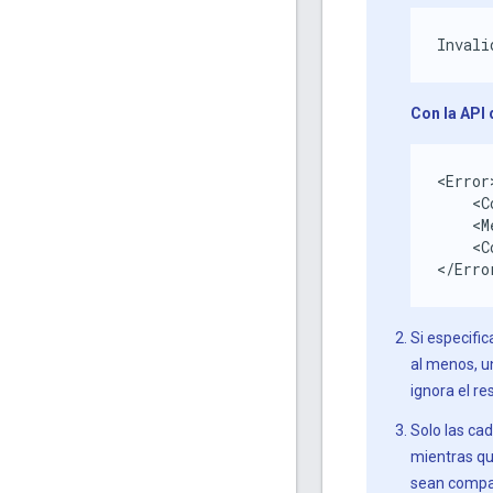
Invali
Con la API
<Error>
    <C
    <M
    <C
</Erro
Si especifi
al menos, u
ignora el re
Solo las ca
mientras que
sean compat