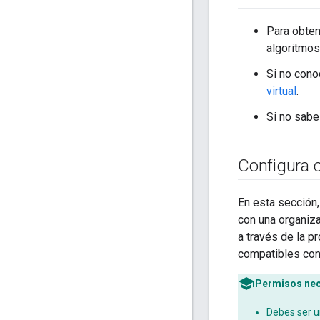
Para obten
algoritmos 
Si no cono
virtual
.
Si no sabe
Configura c
En esta sección,
con una organiza
a través de la 
compatibles con 
Permisos nec
Debes ser 