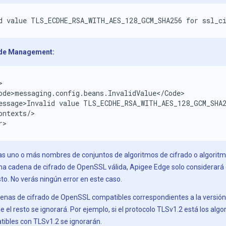
d value TLS_ECDHE_RSA_WITH_AES_128_GCM_SHA256 for ssl_ci
 de Management:


ode>messaging.config.beans.InvalidValue</Code>

essage>Invalid value TLS_ECDHE_RSA_WITH_AES_128_GCM_SHA2
ontexts/>

r>
cas uno o más nombres de conjuntos de algoritmos de cifrado o algoritmo
na cadena de cifrado de OpenSSL válida, Apigee Edge solo considerará 
sto. No verás ningún error en este caso.
denas de cifrado de OpenSSL compatibles correspondientes a la versión 
 el resto se ignorará. Por ejemplo, si el protocolo TLSv1.2 está los alg
ibles con TLSv1.2 se ignorarán.