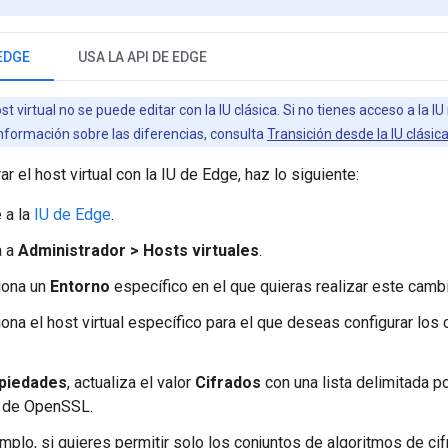
 EDGE
USA LA API DE EDGE
st virtual no se puede editar con la IU clásica. Si no tienes acceso a la I
nformación sobre las diferencias, consulta
Transición desde la IU clásic
ar el host virtual con la IU de Edge, haz lo siguiente:
 a la
IU de Edge
.
a a
Administrador > Hosts virtuales
.
iona un
Entorno
específico en el que quieras realizar este cambi
ona el host virtual específico para el que deseas configurar los
.
piedades
, actualiza el valor
Cifrados
con una lista delimitada 
o de OpenSSL.
mplo, si quieres permitir solo los conjuntos de algoritmos de ci