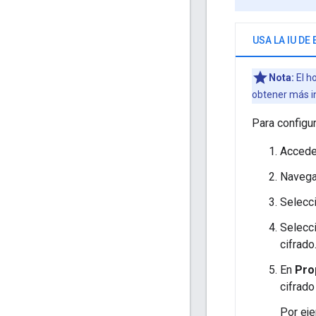
USA LA IU DE
Nota:
El ho
obtener más i
Para configur
Accede
Naveg
Selecc
Selecci
cifrado
En
Pro
cifrad
Por eje