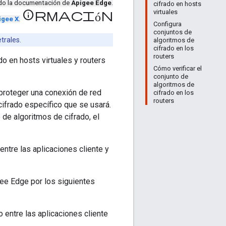
ndo la documentación de
Apigee Edge
.
cifrado en hosts
virtuales
información
igee X
.
Configura
conjuntos de
trales.
algoritmos de
cifrado en los
routers
o en hosts virtuales y routers
Cómo verificar el
conjunto de
algoritmos de
 proteger una conexión de red
cifrado en los
routers
cifrado específico que se usará.
 de algoritmos de cifrado, el
ntre las aplicaciones cliente y
gee Edge por los siguientes
o entre las aplicaciones cliente