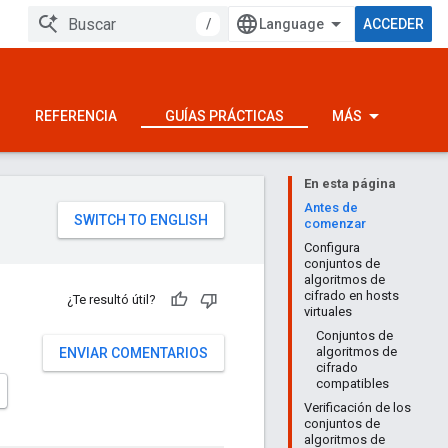
/
ACCEDER
REFERENCIA
GUÍAS PRÁCTICAS
MÁS
En esta página
Antes de
comenzar
Configura
conjuntos de
algoritmos de
cifrado en hosts
¿Te resultó útil?
virtuales
Conjuntos de
algoritmos de
ENVIAR COMENTARIOS
cifrado
compatibles
Verificación de los
conjuntos de
algoritmos de