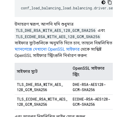
conf_load_balancing_load
.
balancing
.
driver
.
serv
উদাহরণ স্বরূপ, আপনি যদি শুধুমাত্র
TLS_DHE_RSA_WITH_AES_128_GCM_SHA256
এবং
TLS_ECDHE_RSA_WITH_AES_128_GCM_SHA256
সাইফার স্যুটগুলিকে অনুমতি দিতে চান, তাহলে নিম্নলিখিত
ম্যানপেজে দেখানো OpenSSL সাইফার
থেকে সংশ্লিষ্ট
OpenSSL সাইফার স্ট্রিংগুলি নির্ধারণ করুন:
OpenSSL সাইফার
সাইফার স্যুট
স্ট্রিং
TLS
_
DHE
_
RSA
_
WITH
_
AES
_
DHE-RSA-AES128-
128
_
GCM
_
SHA256
GCM-SHA256
TLS
_
ECDHE
_
RSA
_
WITH
_
AES
_
ECDHE-RSA-AES128-
128
_
GCM
_
SHA256
GCM-SHA256
এবং তারপর নিম্নলিখিত লাইন যোগ করুন: