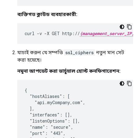
ব্যক্তিগত ক্লাউড ব্যবহারকারী:
curl -v -X GET http://
{management_server_IP}
যাচাই করুন যে সম্পত্তি
ssl_ciphers
নতুন মান সেট
করা হয়েছে।
নমুনা আপডেট করা ভার্চুয়াল হোস্ট কনফিগারেশন:
{

  "hostAliases": [

    "api.myCompany,com",

  ],

  "interfaces": [],

  "listenOptions": [],

  "name": "secure",

  "port": "443",
