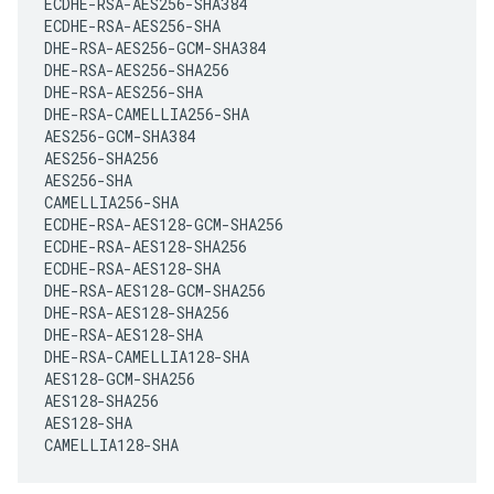
ECDHE-RSA-AES256-SHA384

ECDHE-RSA-AES256-SHA

DHE-RSA-AES256-GCM-SHA384

DHE-RSA-AES256-SHA256

DHE-RSA-AES256-SHA

DHE-RSA-CAMELLIA256-SHA

AES256-GCM-SHA384

AES256-SHA256  

AES256-SHA

CAMELLIA256-SHA

ECDHE-RSA-AES128-GCM-SHA256

ECDHE-RSA-AES128-SHA256

ECDHE-RSA-AES128-SHA

DHE-RSA-AES128-GCM-SHA256

DHE-RSA-AES128-SHA256

DHE-RSA-AES128-SHA

DHE-RSA-CAMELLIA128-SHA

AES128-GCM-SHA256

AES128-SHA256   

AES128-SHA 

CAMELLIA128-SHA