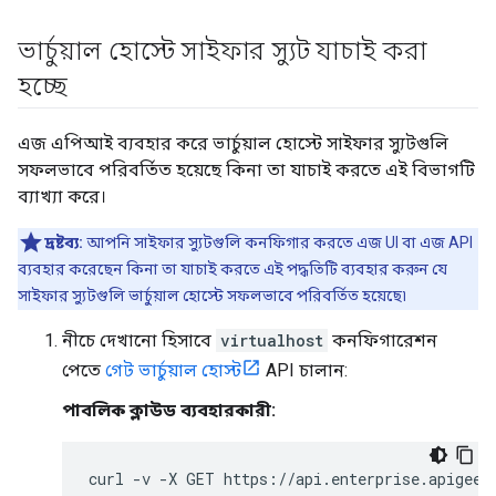
ভার্চুয়াল হোস্টে সাইফার স্যুট যাচাই করা
হচ্ছে
এজ এপিআই ব্যবহার করে ভার্চুয়াল হোস্টে সাইফার স্যুটগুলি
সফলভাবে পরিবর্তিত হয়েছে কিনা তা যাচাই করতে এই বিভাগটি
ব্যাখ্যা করে।
দ্রষ্টব্য:
আপনি সাইফার স্যুটগুলি কনফিগার করতে এজ UI বা এজ API
ব্যবহার করেছেন কিনা তা যাচাই করতে এই পদ্ধতিটি ব্যবহার করুন যে
সাইফার স্যুটগুলি ভার্চুয়াল হোস্টে সফলভাবে পরিবর্তিত হয়েছে৷
নীচে দেখানো হিসাবে
virtualhost
কনফিগারেশন
পেতে
গেট ভার্চুয়াল হোস্ট
API চালান:
পাবলিক ক্লাউড ব্যবহারকারী:
curl -v -X GET https://api.enterprise.apigee.