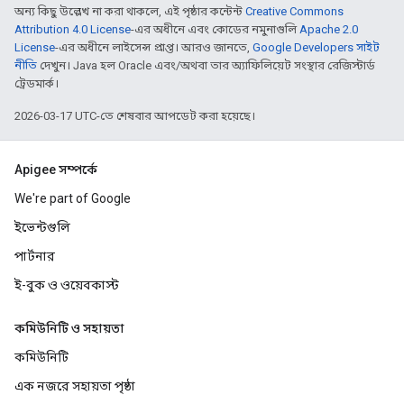
অন্য কিছু উল্লেখ না করা থাকলে, এই পৃষ্ঠার কন্টেন্ট
Creative Commons
Attribution 4.0 License
-এর অধীনে এবং কোডের নমুনাগুলি
Apache 2.0
License
-এর অধীনে লাইসেন্স প্রাপ্ত। আরও জানতে,
Google Developers সাইট
নীতি
দেখুন। Java হল Oracle এবং/অথবা তার অ্যাফিলিয়েট সংস্থার রেজিস্টার্ড
ট্রেডমার্ক।
2026-03-17 UTC-তে শেষবার আপডেট করা হয়েছে।
Apigee সম্পর্কে
We're part of Google
ইভেন্টগুলি
পার্টনার
ই-বুক ও ওয়েবকাস্ট
কমিউনিটি ও সহায়তা
কমিউনিটি
এক নজরে সহায়তা পৃষ্ঠা