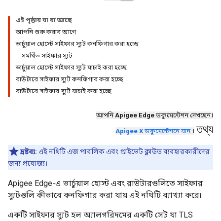
এই পৃষ্ঠায় যা যা আছে
আপনি শুরু করার আগে
ভার্চুয়াল হোস্টে সাইফার স্যুট কনফিগার করা হচ্ছে
সমর্থিত সাইফার স্যুট
ভার্চুয়াল হোস্টে সাইফার স্যুট যাচাই করা হচ্ছে
রাউটারে সাইফার স্যুট কনফিগার করা হচ্ছে
রাউটারে সাইফার স্যুট যাচাই করা হচ্ছে
আপনি
Apigee Edge
ডকুমেন্টেশন দেখছেন।
তথ্য
Apigee X
ডকুমেন্টেশনে যান
।
দ্রষ্টব্য:
এই নথিটি এজ পাবলিক এবং প্রাইভেট ক্লাউড ব্যবহারকারীদের
জন্য প্রযোজ্য।
Apigee Edge-এ ভার্চুয়াল হোস্ট এবং রাউটারগুলিতে সাইফার
স্যুটগুলি কীভাবে কনফিগার করা যায় এই নথিটি ব্যাখ্যা করে৷
একটি সাইফার স্যুট হল অ্যালগরিদমের একটি সেট যা TLS