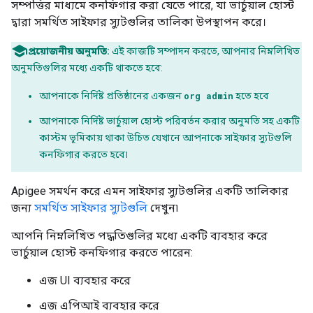
সম্পত্তির মাধ্যমে কনফিগার করা যেতে পারে, যা ভার্চুয়াল হোস্ট
দ্বারা সমর্থিত সাইফার স্যুটগুলির তালিকা উপস্থাপন করে।
প্রয়োজনীয় অনুমতি:
এই কাজটি সম্পাদন করতে, আপনার নিম্নলিখিত
অনুমতিগুলির মধ্যে একটি থাকতে হবে:
আপনাকে নির্দিষ্ট প্রতিষ্ঠানের একজন
org admin
হতে হবে
আপনাকে নির্দিষ্ট ভার্চুয়াল হোস্ট পরিবর্তন করার অনুমতি সহ একটি
কাস্টম ভূমিকায় থাকা উচিত যেখানে আপনাকে সাইফার স্যুটগুলি
কনফিগার করতে হবে৷
Apigee সমর্থন করে এমন সাইফার স্যুটগুলির একটি তালিকার
জন্য
সমর্থিত সাইফার স্যুটগুলি
দেখুন৷
আপনি নিম্নলিখিত পদ্ধতিগুলির মধ্যে একটি ব্যবহার করে
ভার্চুয়াল হোস্ট কনফিগার করতে পারেন:
এজ UI ব্যবহার করে
এজ এপিআই ব্যবহার করে