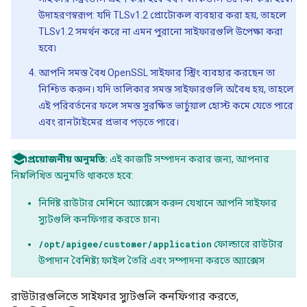
উদাহরণস্বরূপ: যদি TLSv1.2 প্রোটোকল ব্যবহার করা হয়, তাহলে
TLSv1.2 সমর্থন করে না এমন পুরানো সাইফারগুলি উপেক্ষা করা
হবে৷
আপনি সমস্ত বৈধ OpenSSL সাইফার স্ট্রিং ব্যবহার করছেন তা
নিশ্চিত করুন। যদি তালিকার সমস্ত সাইফারগুলি অবৈধ হয়, তাহলে
এই পরিবর্তনের ফলে সমস্ত সুরক্ষিত ভার্চুয়াল হোস্ট কমে যেতে পারে
এবং রানটাইমের প্রভাব পড়তে পারে।
প্রয়োজনীয় অনুমতি:
এই কাজটি সম্পাদন করার জন্য, আপনার
নিম্নলিখিত অনুমতি থাকতে হবে:
নির্দিষ্ট রাউটার মেশিনে অ্যাক্সেস করুন যেখানে আপনি সাইফার
স্যুটগুলি কনফিগার করতে চান৷
/opt/apigee/customer/application
ফোল্ডারে রাউটার
উপাদান বৈশিষ্ট্য ফাইল তৈরি এবং সম্পাদনা করতে অ্যাক্সেস
রাউটারগুলিতে সাইফার স্যুটগুলি কনফিগার করতে,