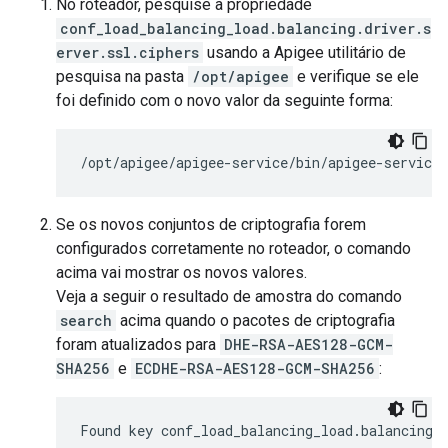
No roteador, pesquise a propriedade
conf_load_balancing_load.balancing.driver.s
erver.ssl.ciphers
usando a Apigee utilitário de
pesquisa na pasta
/opt/apigee
e verifique se ele
foi definido com o novo valor da seguinte forma:
/
opt
/
apigee
/
apigee
-
service
/
bin
/
apigee
-
service
Se os novos conjuntos de criptografia forem
configurados corretamente no roteador, o comando
acima vai mostrar os novos valores.
Veja a seguir o resultado de amostra do comando
search
acima quando o pacotes de criptografia
foram atualizados para
DHE-RSA-AES128-GCM-
SHA256
e
ECDHE-RSA-AES128-GCM-SHA256
:
Found
key
conf_load_balancing_load
.
balancing
.