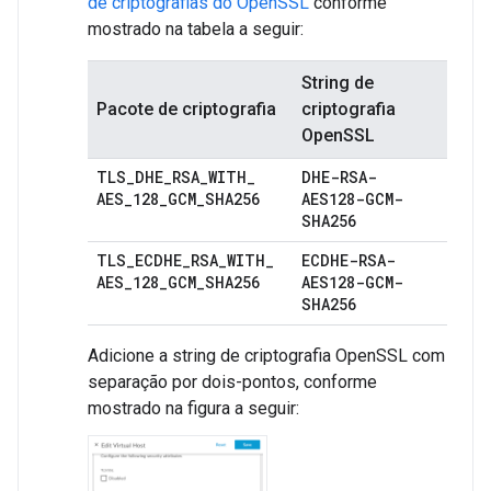
de criptografias do OpenSSL
conforme
mostrado na tabela a seguir:
String de
Pacote de criptografia
criptografia
OpenSSL
TLS
_
DHE
_
RSA
_
WITH
_
DHE-RSA-
AES
_
128
_
GCM
_
SHA256
AES128-GCM-
SHA256
TLS
_
ECDHE
_
RSA
_
WITH
_
ECDHE-RSA-
AES
_
128
_
GCM
_
SHA256
AES128-GCM-
SHA256
Adicione a string de criptografia OpenSSL com
separação por dois-pontos, conforme
mostrado na figura a seguir: