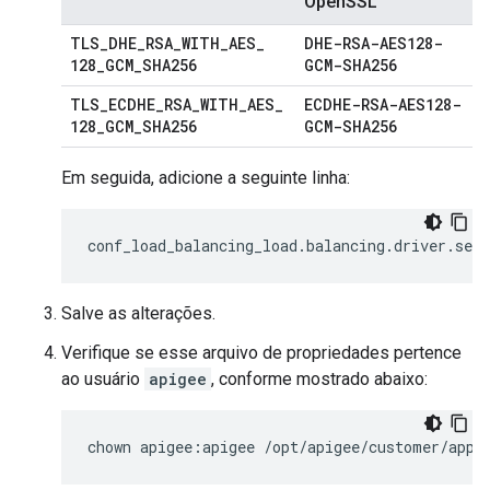
OpenSSL
TLS
_
DHE
_
RSA
_
WITH
_
AES
_
DHE-RSA-AES128-
128
_
GCM
_
SHA256
GCM-SHA256
TLS
_
ECDHE
_
RSA
_
WITH
_
AES
_
ECDHE-RSA-AES128-
128
_
GCM
_
SHA256
GCM-SHA256
Em seguida, adicione a seguinte linha:
conf_load_balancing_load
.
balancing
.
driver
.
serv
Salve as alterações.
Verifique se esse arquivo de propriedades pertence
ao usuário
apigee
, conforme mostrado abaixo:
chown apigee:apigee /opt/apigee/customer/appl