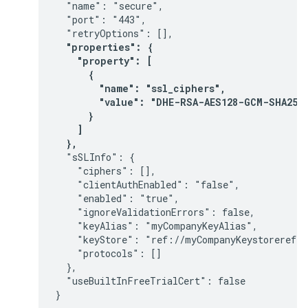
  "name": "secure",

  "port": "443",

  "retryOptions": [],
  "properties": {

    "property": [

      {

        "name": "ssl_ciphers",

        "value": "DHE-RSA-AES128-GCM-SHA256:
      }

    ]

  },
  "sSLInfo": {

    "ciphers": [],

    "clientAuthEnabled": "false",

    "enabled": "true",

    "ignoreValidationErrors": false,

    "keyAlias": "myCompanyKeyAlias",

    "keyStore": "ref://myCompanyKeystoreref",

    "protocols": []

  },

  "useBuiltInFreeTrialCert": false

}