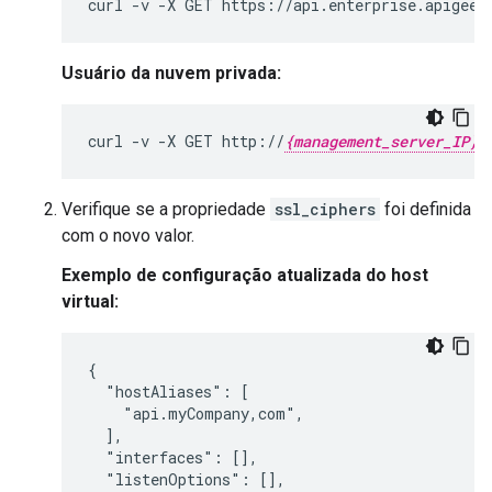
curl -v -X GET https://api.enterprise.apigee.
Usuário da nuvem privada:
curl -v -X GET http://
{management_server_IP}
Verifique se a propriedade
ssl_ciphers
foi definida
com o novo valor.
Exemplo de configuração atualizada do host
virtual:
{

  "hostAliases": [

    "api.myCompany,com",

  ],

  "interfaces": [],

  "listenOptions": [],
