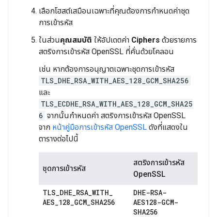
เลือกโฮสต์เสมือนเฉพาะที่คุณต้องการกำหนดค่าชุด
การเข้ารหัส
ในส่วน
คุณสมบัติ
ให้อัปเดตค่า
Ciphers
ด้วยรายการ
สตริงการเข้ารหัส OpenSSL ที่คั่นด้วยโคลอน
เช่น หากต้องการอนุญาตเฉพาะชุดการเข้ารหัส
TLS_DHE_RSA_WITH_AES_128_GCM_SHA256
และ
TLS_ECDHE_RSA_WITH_AES_128_GCM_SHA25
6
จากนั้นกำหนดค่า สตริงการเข้ารหัส OpenSSL
จาก
หน้าคู่มือการเข้ารหัส OpenSSL
ดังที่แสดงใน
ตารางต่อไปนี้
สตริงการเข้ารหัส
ชุดการเข้ารหัส
OpenSSL
TLS
_
DHE
_
RSA
_
WITH
_
DHE-RSA-
AES
_
128
_
GCM
_
SHA256
AES128-GCM-
SHA256