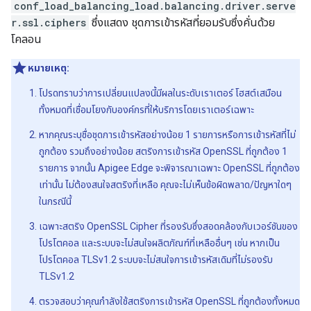
conf_load_balancing_load.balancing.driver.serve
r.ssl.ciphers
ซึ่งแสดง ชุดการเข้ารหัสที่ยอมรับซึ่งคั่นด้วย
โคลอน
หมายเหตุ:
โปรดทราบว่าการเปลี่ยนแปลงนี้มีผลในระดับเราเตอร์ โฮสต์เสมือน
ทั้งหมดที่เชื่อมโยงกับองค์กรที่ให้บริการโดยเราเตอร์เฉพาะ
หากคุณระบุชื่อชุดการเข้ารหัสอย่างน้อย 1 รายการหรือการเข้ารหัสที่ไม่
ถูกต้อง รวมถึงอย่างน้อย สตริงการเข้ารหัส OpenSSL ที่ถูกต้อง 1
รายการ จากนั้น Apigee Edge จะพิจารณาเฉพาะ OpenSSL ที่ถูกต้อง
เท่านั้น ไม่ต้องสนใจสตริงที่เหลือ คุณจะไม่เห็นข้อผิดพลาด/ปัญหาใดๆ
ในกรณีนี้
เฉพาะสตริง OpenSSL Cipher ที่รองรับซึ่งสอดคล้องกับเวอร์ชันของ
โปรโตคอล และระบบจะไม่สนใจผลิตภัณฑ์ที่เหลืออื่นๆ เช่น หากเป็น
โปรโตคอล TLSv1.2 ระบบจะไม่สนใจการเข้ารหัสเดิมที่ไม่รองรับ
TLSv1.2
ตรวจสอบว่าคุณกำลังใช้สตริงการเข้ารหัส OpenSSL ที่ถูกต้องทั้งหมด