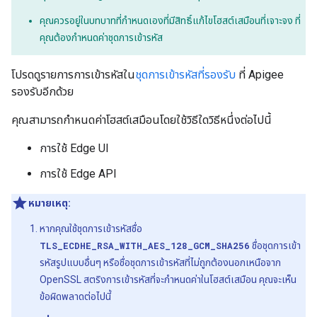
คุณควรอยู่ในบทบาทที่กำหนดเองที่มีสิทธิ์แก้ไขโฮสต์เสมือนที่เจาะจง ที่
คุณต้องกำหนดค่าชุดการเข้ารหัส
โปรดดูรายการการเข้ารหัสใน
ชุดการเข้ารหัสที่รองรับ
ที่ Apigee
รองรับอีกด้วย
คุณสามารถกำหนดค่าโฮสต์เสมือนโดยใช้วิธีใดวิธีหนึ่งต่อไปนี้
การใช้ Edge UI
การใช้ Edge API
หมายเหตุ:
หากคุณใช้ชุดการเข้ารหัสชื่อ
TLS_ECDHE_RSA_WITH_AES_128_GCM_SHA256
ชื่อชุดการเข้า
รหัสรูปแบบอื่นๆ หรือชื่อชุดการเข้ารหัสที่ไม่ถูกต้องนอกเหนือจาก
OpenSSL สตริงการเข้ารหัสที่จะกำหนดค่าในโฮสต์เสมือน คุณจะเห็น
ข้อผิดพลาดต่อไปนี้