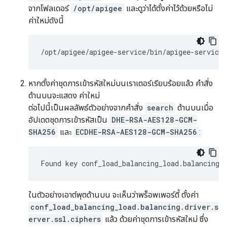
จากโฟลเดอร์
/opt/apigee
และดูว่าได้ตั้งค่าไว้ด้วยหรือไม่
ค่าใหม่ดังนี้
/
opt
/
apigee
/
apigee
-
service
/
bin
/
apigee
-
service
หากตั้งค่าชุดการเข้ารหัสใหม่บนเราเตอร์เรียบร้อยแล้ว คำสั่ง
ด้านบนจะแสดง ค่าใหม่
ต่อไปนี้เป็นผลลัพธ์ตัวอย่างจากคำสั่ง
search
ด้านบนเมื่อ
อัปเดตชุดการเข้ารหัสเป็น
DHE-RSA-AES128-GCM-
SHA256
และ
ECDHE-RSA-AES128-GCM-SHA256
:
Found
key
conf_load_balancing_load
.
balancing
.
ในตัวอย่างเอาต์พุตด้านบน จะเห็นว่าพร็อพเพอร์ตี้ ตั้งค่า
conf_load_balancing_load.balancing.driver.s
erver.ssl.ciphers
แล้ว ด้วยค่าชุดการเข้ารหัสใหม่ ซึ่ง