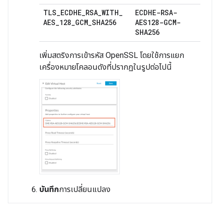
TLS
_
ECDHE
_
RSA
_
WITH
_
ECDHE-RSA-
AES
_
128
_
GCM
_
SHA256
AES128-GCM-
SHA256
เพิ่มสตริงการเข้ารหัส OpenSSL โดยใช้การแยก
เครื่องหมายโคลอนดังที่ปรากฏในรูปต่อไปนี้
บันทึก
การเปลี่ยนแปลง