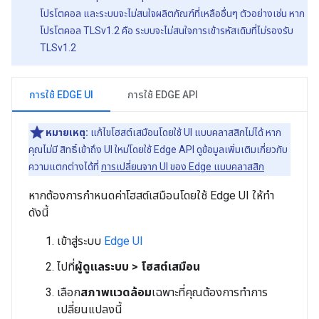
โปรโตคอล และระบบจะไม่สนใจผลิตภัณฑ์ที่เหลืออื่นๆ ตัวอย่างเช่น หาก
โปรโตคอล TLSv1.2 คือ ระบบจะไม่สนใจการเข้ารหัสเดิมที่ไม่รองรับ
TLSv1.2
การใช้ EDGE UI
การใช้ EDGE API
หมายเหตุ:
แก้ไขโฮสต์เสมือนโดยใช้ UI แบบคลาสสิกไม่ได้ หาก
คุณไม่มี สิทธิ์เข้าถึง UI ใหม่โดยใช้ Edge API ดูข้อมูลเพิ่มเติมเกี่ยวกับ
ความแตกต่างได้ที่
การเปลี่ยนจาก UI ของ Edge แบบคลาสสิก
หากต้องการกำหนดค่าโฮสต์เสมือนโดยใช้ Edge UI ให้ทำ
ดังนี้
เข้าสู่ระบบ
Edge UI
ไปที่
ผู้ดูแลระบบ > โฮสต์เสมือน
เลือก
สภาพแวดล้อม
เฉพาะที่คุณต้องการทำการ
เปลี่ยนแปลงนี้