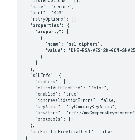
  "listenOptions": [],

  "name": "secure",

  "port": "443",

  "retryOptions": [],
  "properties": {

    "property": [

      {

        "name": "ssl_ciphers",

        "value": "DHE-RSA-AES128-GCM-SHA256:
      }

    ]

  },
  "sSLInfo": {

    "ciphers": [],

    "clientAuthEnabled": "false",

    "enabled": "true",

    "ignoreValidationErrors": false,

    "keyAlias": "myCompanyKeyAlias",

    "keyStore": "ref://myCompanyKeystoreref",

    "protocols": []

  },

  "useBuiltInFreeTrialCert": false

}