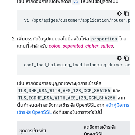
เช่น หากต้องการเปิดไฟล์ด้วย
vi
ให้ป้อนข้อมูลต่อไปนี้
vi /opt/apigee/customer/application/router.pr
เพิ่มบรรทัดในรูปแบบต่อไปนี้ลงในไฟล์
properties
โดย
แทนที่ ค่าสำหรับ
colon_separated_cipher_suites
:
conf_load_balancing_load
.
balancing
.
driver
.
serv
เช่น หากต้องการอนุญาตเฉพาะชุดการเข้ารหัส
TLS_DHE_RSA_WITH_AES_128_GCM_SHA256
และ
TLS_ECDHE_RSA_WITH_AES_128_GCM_SHA256
จาก
นั้นกำหนดค่า สตริงการเข้ารหัส OpenSSL จาก
หน้าคู่มือการ
เข้ารหัส OpenSSL
ดังที่แสดงในตารางต่อไปนี้
สตริงการเข้ารหัส
ชุดการเข้ารหัส
OpenSSL