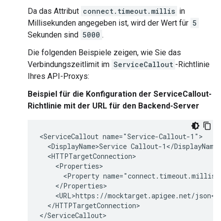
Da das Attribut
connect.timeout.millis
in
Millisekunden angegeben ist, wird der Wert für
5
Sekunden sind
5000
.
Die folgenden Beispiele zeigen, wie Sie das
Verbindungszeitlimit im
ServiceCallout
-Richtlinie
Ihres API-Proxys:
Beispiel für die Konfiguration der ServiceCallout-
Richtlinie mit der URL für den Backend-Server
<ServiceCallout name="Service-Callout-1">

  <DisplayName>Service Callout-1</DisplayName>
  <HTTPTargetConnection>

    <Properties>

      <Property name="connect.timeout.millis">
    </Properties>

    <URL>https://mocktarget.apigee.net/json</U
  </HTTPTargetConnection>

</ServiceCallout>