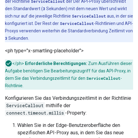
der Richtlinie
ServiceCallout
der Der API-Proxy überschreibt
den Standardwert (
3
Sekunden) mit dem neuen Wert und wirkt
sich nur auf die jeweilige Richtlinie
ServiceCallout
aus, in der sie
konfiguriert ist. Der Rest der
ServiceCallout
-Richtlinien und API-
Proxys verwenden weiterhin die Standardverbindung Zeitlimit von
3
Sekunden.
<ph type="x-smartling-placeholder">
</ph>
Erforderliche Berechtigungen:
Zum Ausführen dieser
Aufgabe benötigen Sie Bearbeitungszugriff für das API-Proxy, in
dem Sie das Verbindungszeitlimit für den
ServiceCallout
-
Richtlinie.
Konfigurieren Sie das Verbindungszeitlimit in der Richtlinie
ServiceCallout
mithilfe der
connect.timeout.millis
-Property:
Wählen Sie in der Edge-Benutzeroberfläche den
spezifischen API-Proxy aus, in dem Sie das neue