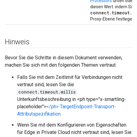
Processors
unten oder ü
diesen Wert. indem Sie d
connect.timeout.m
Proxy-Ebene festlegen.
Hinweis
Bevor Sie die Schritte in diesem Dokument verwenden,
machen Sie sich mit den folgenden Themen vertraut:
Falls Sie mit dem Zeitlimit für Verbindungen nicht
vertraut sind, lesen Sie die
connect.timeout.millis
.
Unterkunftsbeschreibung in <ph type="x-smartling-
placeholder">
</ph> TargetEndpoint-Transport-
Attributspezifikation
.
Wenn Sie mit dem Konfigurieren von Eigenschaften
für Edge in Private Cloud nicht vertraut sind, lesen Sie