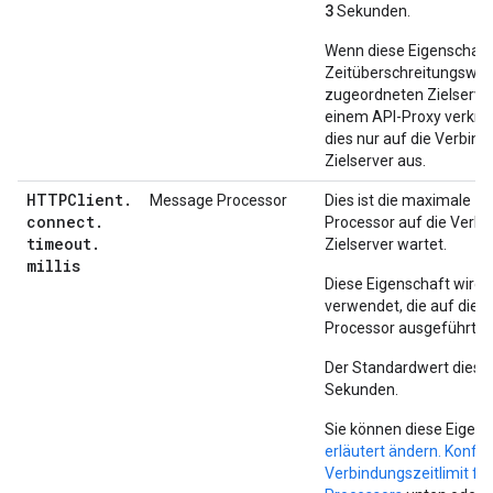
3
Sekunden.
Wenn diese Eigenschaft
Zeitüberschreitungswert
zugeordneten Zielserver
einem API-Proxy verknüpf
dies nur auf die Verbind
Zielserver aus.
HTTPClient
.
Message Processor
Dies ist die maximale Ze
connect
.
Processor auf die Verb
timeout
.
Zielserver wartet.
millis
Diese Eigenschaft wird f
verwendet, die auf die
Processor ausgeführt w
Der Standardwert dieses
Sekunden.
Sie können diese Eigens
erläutert ändern. Konfig
Verbindungszeitlimit f