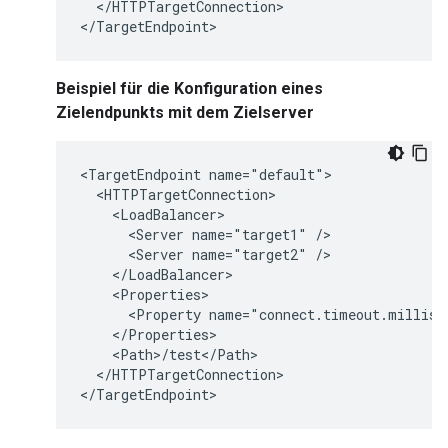
  </HTTPTargetConnection>

</TargetEndpoint>
Beispiel für die Konfiguration eines
Zielendpunkts mit dem Zielserver
<TargetEndpoint name="default">

  <HTTPTargetConnection>

    <LoadBalancer>

      <Server name="target1" />

      <Server name="target2" />

    </LoadBalancer>

    <Properties>

      <Property name="connect.timeout.millis">
    </Properties>

    <Path>/test</Path>

  </HTTPTargetConnection>

</TargetEndpoint>