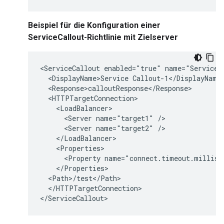
Beispiel für die Konfiguration einer
ServiceCallout-Richtlinie mit Zielserver
<ServiceCallout enabled="true" name="Service-C
  <DisplayName>Service Callout-1</DisplayName>
  <Response>calloutResponse</Response>

  <HTTPTargetConnection>

    <LoadBalancer>

      <Server name="target1" />

      <Server name="target2" />

    </LoadBalancer>

    <Properties>

      <Property name="connect.timeout.millis">
    </Properties>

  <Path>/test</Path>

  </HTTPTargetConnection>

</ServiceCallout>