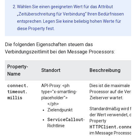
Wählen Sie einen geeigneten Wert für das Attribut
„Zeitüberschreitung für Verbindung“ Ihren Bedürfnissen
entsprechen. Legen Sie keine beliebig hohen Werte für
diese Property fest.
Die folgenden Eigenschaften steuern das
Verbindungszeitlimit bei den Message Processors:
Property-
Standort
Beschreibung
Name
connect
.
API-Proxy: <ph
Dies ist die maximale Ze
timeout
.
type="x-smartling-
Processor auf die Verb
millis
placeholder">
Zielserver wartet.
</ph>
Standardmäßig wird für
Zielendpunkt
der Wert verwendet, der 
ServiceCallout
-
Property
Richtlinie
HTTPClient.connec
im Message Processor, 