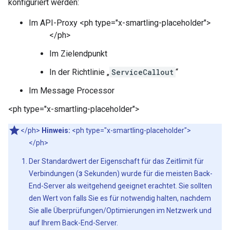
konfiguriert werden:
Im API-Proxy <ph type="x-smartling-placeholder">
</ph>
Im Zielendpunkt
In der Richtlinie „
ServiceCallout
“
Im Message Processor
<ph type="x-smartling-placeholder">
</ph>
Hinweis:
<ph type="x-smartling-placeholder">
</ph>
Der Standardwert der Eigenschaft für das Zeitlimit für
Verbindungen (
3
Sekunden) wurde für die meisten Back-
End-Server als weitgehend geeignet erachtet. Sie sollten
den Wert von falls Sie es für notwendig halten, nachdem
Sie alle Überprüfungen/Optimierungen im Netzwerk und
auf Ihrem Back-End-Server.