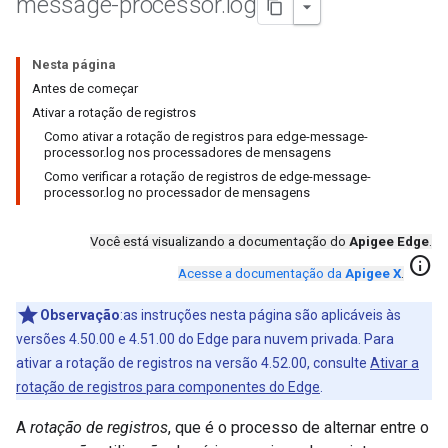
message-processor
.
log
Nesta página
Antes de começar
Ativar a rotação de registros
Como ativar a rotação de registros para edge-message-
processor.log nos processadores de mensagens
Como verificar a rotação de registros de edge-message-
processor.log no processador de mensagens
Você está visualizando a documentação do
Apigee Edge
.
info
Acesse a documentação da
Apigee X
.
Observação
:as instruções nesta página são aplicáveis às
versões 4.50.00 e 4.51.00 do Edge para nuvem privada. Para
ativar a rotação de registros na versão 4.52.00, consulte
Ativar a
rotação de registros para componentes do Edge
.
A
rotação de registros
, que é o processo de alternar entre o