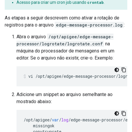
Acesso para criar um cron job usando
crontab
.
As etapas a seguir descrevem como ativar a rotação de
registros para o arquivo
edge-message-processor.log
:
Abra o arquivo
/opt/apigee/edge-message-
processor/logrotate/logrotate.conf
na
máquina do processador de mensagens em um
editor. Se o arquivo não existir, crie-o. Exemplo:
Adicione um snippet ao arquivo semelhante ao
mostrado abaixo:
/
opt
/
apigee
/
var
/
log
/
edge
-
message
-
processor
/
ed
missingok
copytruncate