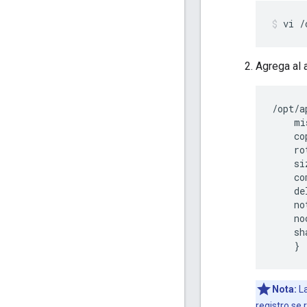
Agrega al 
/
opt
/
a
mi
co
ro
si
co
de
no
no
sh
}
Nota:
La
registro se 