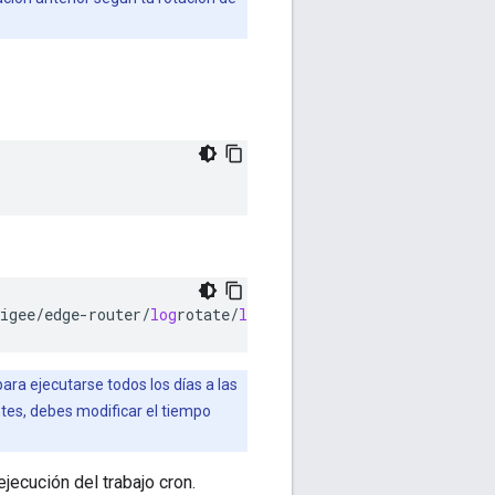
igee
/
edge
-
router
/
log
rotate
/
log
rotate
.
conf
ra ejecutarse todos los días a las
tes, debes modificar el tiempo
ejecución del trabajo cron.