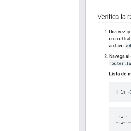
Verifica la
Una vez que
cron el tra
archivo
e
Navega al 
router.l
Lista de 
-rw-r-
-rw-r-