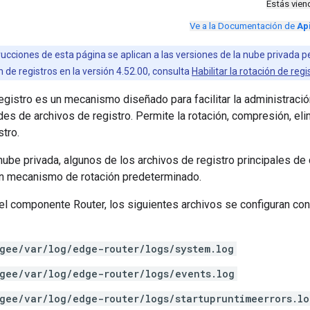
Estás vie
Ve a la Documentación de
Ap
rucciones de esta página se aplican a las versiones de la nube privada pe
ón de registros en la versión 4.52.00, consulta
Habilitar la rotación de r
registro es un mecanismo diseñado para facilitar la administrac
es de archivos de registro. Permite la rotación, compresión, el
stro.
nube privada, algunos de los archivos de registro principales 
un mecanismo de rotación predeterminado.
el componente Router, los siguientes archivos se configuran co
gee/var/log/edge-router/logs/system.log
gee/var/log/edge-router/logs/events.log
gee/var/log/edge-router/logs/startupruntimeerrors.lo