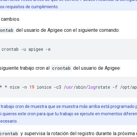
 los requisitos de cumplimiento.
 cambios.
rontab
del usuario de Apigee con el siguiente comando:
siguiente trabajo cron al
crontab
del usuario de Apigee:
*
*
nice
-
n
19
ionice
-
c3
/
usr
/
sbin
/
log
rotate
-
f
/
opt
/
ap
 trabajo cron de muestra que se muestra más arriba está programado pa
Si quieres este cron para que tu trabajo se ejecute en momentos diferen
ecesario.
crontab
y supervisa la rotación del registro durante la próxima 