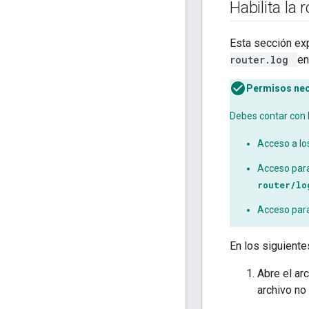
Habilita la
Esta sección exp
router.log
en
Permisos nec
Debes contar con l
Acceso a los
Acceso para
router/l
Acceso para
En los siguiente
Abre el ar
archivo no 