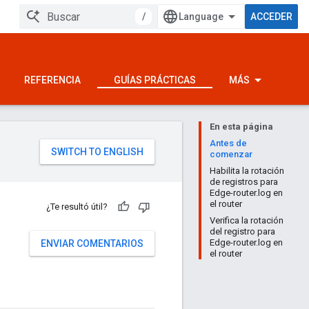
/
ACCEDER
REFERENCIA
GUÍAS PRÁCTICAS
MÁS
En esta página
Antes de
comenzar
Habilita la rotación
de registros para
Edge-router.log en
el router
¿Te resultó útil?
Verifica la rotación
del registro para
Edge-router.log en
ENVIAR COMENTARIOS
el router