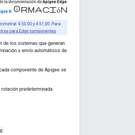
ndo la documentación de
Apigee Edge
.
información
igee X
.
rimetral. 4.50.00 y 4.51.00. Para
egistros para Edge componentes
.
ión de los sistemas que generan
iminación y envío automáticos de
de cada componente de Apigee se
n rotación predeterminada
g