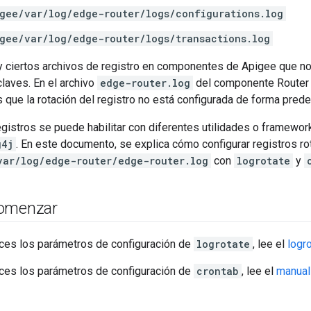
gee/var/log/edge-router/logs/configurations.log
gee/var/log/edge-router/logs/transactions.log
y ciertos archivos de registro en componentes de Apigee que no
claves. En el archivo
edge-router.log
del componente Router 
s que la rotación del registro no está configurada de forma pred
egistros se puede habilitar con diferentes utilidades o framewo
g4j
. En este documento, se explica cómo configurar registros rot
var/log/edge-router/edge-router.log
con
logrotate
y
comenzar
ces los parámetros de configuración de
logrotate
, lee el
logr
ces los parámetros de configuración de
crontab
, lee el
manual