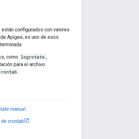
 están configurados con valores
de Apigee, es uno de esos
eterminada.
rks, como
logrotate
,
ación para el archivo
crontab
.
otate manual
.
 de crontab
.