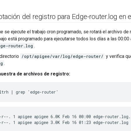
 rotación del registro para Edge-router
.
log en e
 se ejecute el trabajo cron programado, se rotará el archivo de r
bajo está programado para ejecutarse todos los días a las 00:00 a
dge-router.log
.
directorio
/opt/apigee/var/log/edge-router/
y verifica qu
og
.
muestra de archivos de registro:
-r--. 1 apigee apigee 6.0K Feb 16 00:00 edge-router.log.1
-r--. 1 apigee apigee 3.0K Feb 16 01:23 edge-router.log