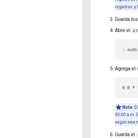
registros. y
Guarda los
Abre el
c
Agrega el 
0
0
*
Nota:
El
00:00 a.m. 
según sea n
Guarda el