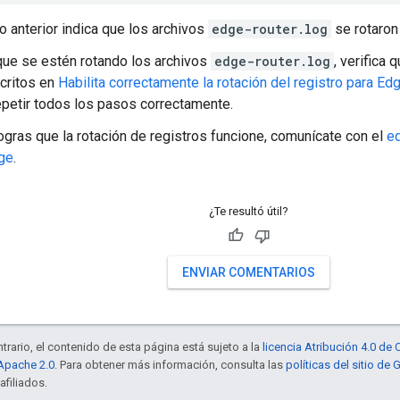
do anterior indica que los archivos
edge-router.log
se rotaron
que se estén rotando los archivos
edge-router.log
, verifica
critos en
Habilita correctamente la rotación del registro para Edg
epetir todos los pasos correctamente.
logras que la rotación de registros funcione, comunícate con el
eq
ge
.
¿Te resultó útil?
ENVIAR COMENTARIOS
trario, el contenido de esta página está sujeto a la
licencia Atribución 4.0 d
 Apache 2.0
. Para obtener más información, consulta las
políticas del sitio de
afiliados.