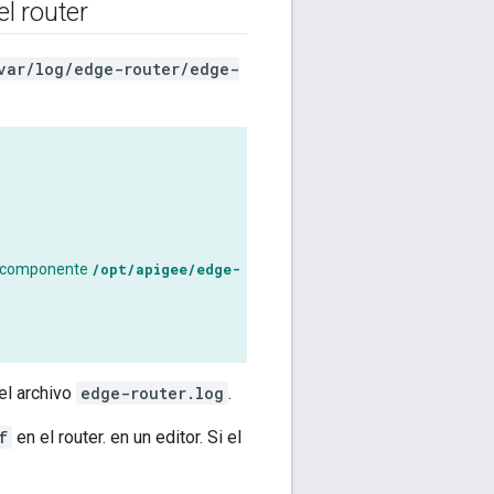
el router
var/log/edge-router/edge-
al componente
/opt/apigee/edge-
 el archivo
edge-router.log
.
f
en el router. en un editor. Si el