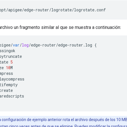
archivo un fragmento similar al que se muestra a continuación:
pigee
/
var
/
log
/
edge
-
router
/
edge
-
router
.
log
{
ssingok
pytruncate
tate
5
ze
10
M
mpress
laycompress
tifempty
create
aredscripts
 configuración de ejemplo anterior rota el archivo después de los 10 MB
rotan cinco veces antes de que se elimine. Puedes modificar la configur