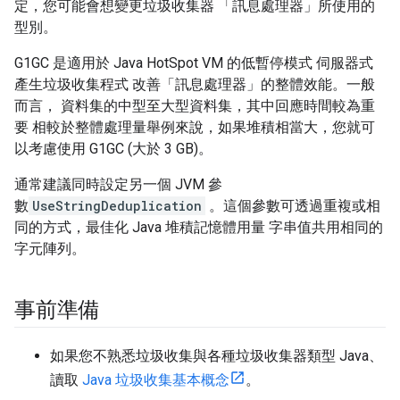
定，您可能會想變更垃圾收集器 「訊息處理器」所使用的
型別。
G1GC 是適用於 Java HotSpot VM 的低暫停模式 伺服器式
產生垃圾收集程式 改善「訊息處理器」的整體效能。一般
而言， 資料集的中型至大型資料集，其中回應時間較為重
要 相較於整體處理量舉例來說，如果堆積相當大，您就可
以考慮使用 G1GC (大於 3 GB)。
通常建議同時設定另一個 JVM 參
數
UseStringDeduplication
。這個參數可透過重複或相
同的方式，最佳化 Java 堆積記憶體用量 字串值共用相同的
字元陣列。
事前準備
如果您不熟悉垃圾收集與各種垃圾收集器類型 Java、
讀取
Java 垃圾收集基本概念
。