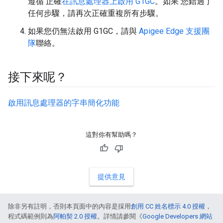
遵循 正確
在訊息處理器上啟用 G1GC
。如果 您錯過了
任何步驟，請再次正確重複所有步驟。
如果您仍無法啟用 G1GC，請與
Apigee Edge 支援團
隊
聯絡。
接下來呢？
啟用訊息處理器的字串簡化功能
這對你有幫助嗎？
提供意見
除非另有註明，否則本頁面中的內容是採用
創用 CC 姓名標示 4.0 授權
，
程式碼範例則為
阿帕契 2.0 授權
。詳情請參閱《
Google Developers 網站