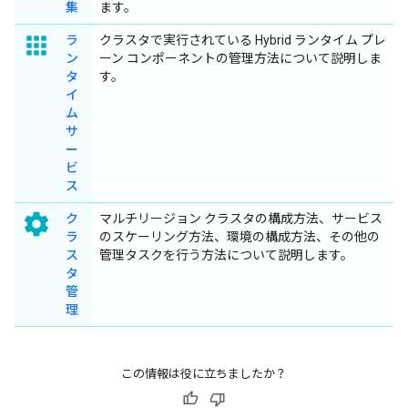
集
ます。
apps
ラ
クラスタで実行されている Hybrid ランタイム プレ
ン
ーン コンポーネントの管理方法について説明しま
タ
す。
イ
ム
サ
ー
ビ
ス
settings
ク
マルチリージョン クラスタの構成方法、サービス
ラ
のスケーリング方法、環境の構成方法、その他の
ス
管理タスクを行う方法について説明します。
タ
管
理
この情報は役に立ちましたか？