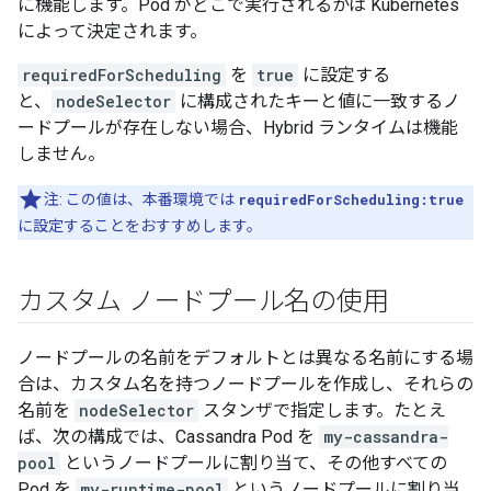
に機能します。Pod がどこで実行されるかは Kubernetes
によって決定されます。
requiredForScheduling
を
true
に設定する
と、
nodeSelector
に構成されたキーと値に一致するノ
ードプールが存在しない場合、Hybrid ランタイムは機能
しません。
注: この値は、本番環境では
requiredForScheduling:true
に設定することをおすすめします。
カスタム ノードプール名の使用
ノードプールの名前をデフォルトとは異なる名前にする場
合は、カスタム名を持つノードプールを作成し、それらの
名前を
nodeSelector
スタンザで指定します。たとえ
ば、次の構成では、Cassandra Pod を
my-cassandra-
pool
というノードプールに割り当て、その他すべての
Pod を
my-runtime-pool
というノードプールに割り当