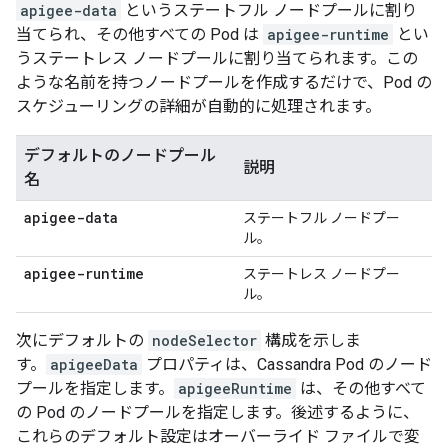
apigee-data
というステートフル
ノードプールに割り
当てられ、その他すべての Pod は
apigee-runtime
とい
うステートレス
ノードプールに割り当てられます。この
ような名前を持つノードプールを作成するだけで、Pod の
スケジューリングの詳細が自動的に処理されます。
デフォルトのノードプール
説明
名
apigee-data
ステートフル ノードプー
ル。
apigee-runtime
ステートレス ノードプー
ル。
次にデフォルトの
nodeSelector
構成を示しま
す。
apigeeData
プロパティは、Cassandra Pod のノード
プールを指定します。
apigeeRuntime
は、その他すべて
の Pod のノードプールを指定します。後述するように、
これらのデフォルト設定はオーバーライド ファイルで変