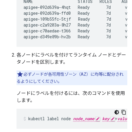
NAME                   STATUS   ROLES    AGE  
apigee-092d639a-4hqt   Ready    
   7d      v1.
apigee-092d639a-ffd0   Ready    
   7d      v1.
apigee-109b55fc-5tjf   Ready    
   7d      v1.
apigee-c2a9203a-8h27   Ready    
   7d      v1.
apigee-c70aedae-t366   Ready    
   7d      v1.
apigee-d349e89b-hv2b   Ready    
各ノードにラベルを付けてランタイム ノードとデー
タノードを区別します。
必ずノードが各可用性ゾーン（AZ）に均等に配分され
るようにしてください。
ノードにラベルを付けるには、次のコマンドを使用
します。
kubectl label node 
node_name
key
=
value