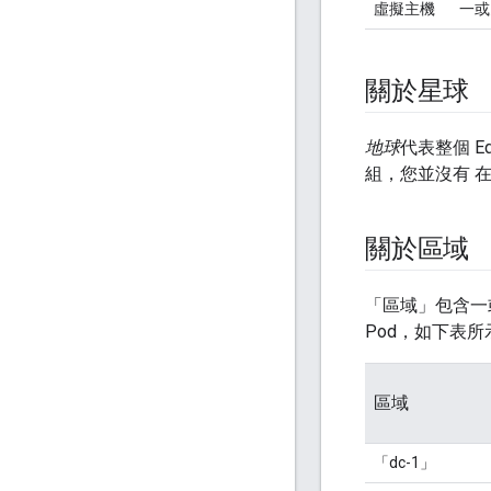
虛擬主機
一或
關於星球
地球
代表整個 E
組，您並沒有 在
關於區域
「區域」
包含一
Pod，如下表所
區域
「dc-1」