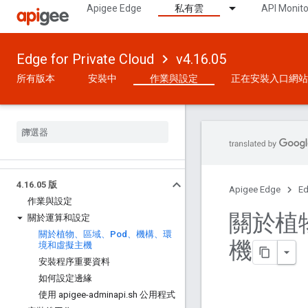
Apigee Edge
私有雲
API Monito
Edge for Private Cloud
v4.16.05
所有版本
安裝中
作業與設定
正在安裝入口網站
4
.
16
.
05 版
Apigee Edge
Ed
作業與設定
關於植
關於運算和設定
關於植物、區域、Pod、機構、環
機
境和虛擬主機
安裝程序重要資料
如何設定邊緣
使用 apigee-adminapi
.
sh 公用程式