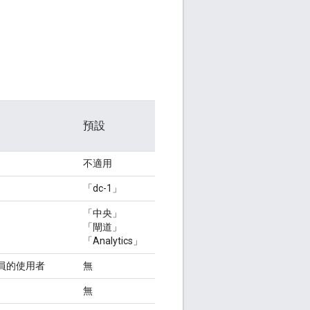
預設
不適用
「dc-1」
「中央」
「閘道」
「Analytics」
員的使用者
無
無