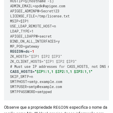
HOSTIP
=
$
(
hostname
-
i
)
ADMIN_EMAIL
=
opdk
@
apigee
.
com
APIGEE_ADMINPW
=
Secret123
LICENSE_FILE
=
/tmp/license.txt 
MSIP
=
$IP1
USE_LDAP_REMOTE_HOST
=
n
LDAP_TYPE
=
1
APIGEE_LDAPPW
=
secret
BIND_ON_ALL_INTERFACES
=
y
MP_POD
=
gateway
REGION
=
dc
-
1
ZK_HOSTS
=
"$IP1 $IP2 $IP3"
ZK_CLIENT_HOSTS
=
"$IP1 $IP2 $IP3"
#
Must
use
IP
addresses
for
CASS_HOSTS
,
not
DNS
na
CASS_HOSTS
=
"$IP1:1,1 $IP2:1,1 $IP3:1,1"
SKIP_SMTP
=
n
SMTPHOST
=
smtp
.
example
.
com
SMTPUSER
=
smtp
@
example
.
com
SMTPPASSWORD
=
smtppwd
Observe que a propriedade
especifica o nome da
REGION