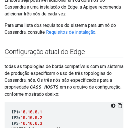
Embora seja possível adicionar um ou dois nós do
Cassandra a uma instalação do Edge, a Apigee recomenda
adicionar três nós de cada vez.
Para uma lista dos requisitos do sistema para um nó do
Cassandra, consulte
Requisitos de instalação
.
Configuração atual do Edge
todas as topologias de borda compatíveis com um sistema
de produção especificam o uso de três topologias do
Cassandra; nós. Os três nós são especificados para a
propriedade
em no arquivo de configuração,
CASS_HOSTS
conforme mostrado abaixo:
IP1
=
10.10.0.1
IP2
=
10.10.0.2
IP3
=
10.10.0.3