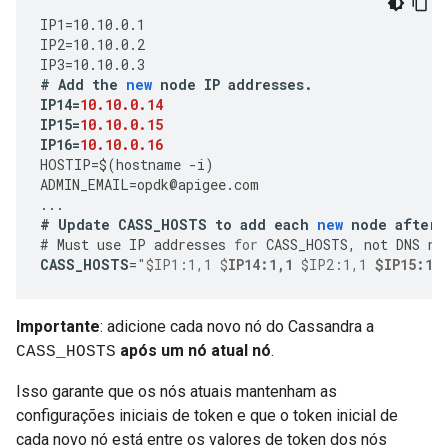
IP1
=
10.10.0.1
IP2
=
10.10.0.2
IP3
=
10.10.0.3
#
Add
the
new
node
IP
addresses
.
IP14
=
10.10.0.14
IP15
=
10.10.0.15
IP16
=
10.10.0.16
HOSTIP
=
$
(
hostname
-
i
)
ADMIN_EMAIL
=
opdk
@
apigee
.
com
...
#
Update
CASS_HOSTS
to
add
each
new
node
after
#
Must
use
IP
addresses
for
CASS_HOSTS
,
not
DNS
na
CASS_HOSTS
=
"$IP1:1,1 $
IP14:1,1
 $IP2:1,1 
$IP15:1,
Importante
: adicione cada novo nó do Cassandra a
após um nó atual nó
.
CASS_HOSTS
Isso garante que os nós atuais mantenham as
configurações iniciais de token e que o token inicial de
cada novo nó está entre os valores de token dos nós