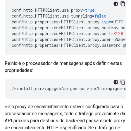
conf_http_HTTPClient
.
use
.
proxy
=
true
conf_http_HTTPClient
.
use
.
tunneling
=
false
conf
/
http
.
properties
+
HTTPClient
.
proxy
.
type
=
HTTP
conf
/
http
.
properties
+
HTTPClient
.
proxy
.
host
=
my
.
host
conf
/
http
.
properties
+
HTTPClient
.
proxy
.
port
=
3128
conf
/
http
.
properties
+
HTTPClient
.
proxy
.
user
=
uName
conf
/
http
.
properties
+
HTTPClient
.
proxy
.
password
=
pWo
Reinicie o processador de mensagens após definir estas
propriedades:
/<install_dir>/apigee/apigee-service/bin/apigee-se
Se o proxy de encaminhamento estiver configurado para o
processador de mensagens, todo o tráfego proveniente da
API proxies para destinos de back-end passam pelo proxy
de encaminhamento HTTP especificado. Se o tráfego de