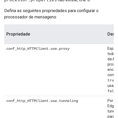
processor.properties
Defina as seguintes propriedades para configurar o
processador de mensagens:
Propriedade
Desc
Especi
conf_http_HTTPClient.use.proxy
todos 
da AP
proxy
enca
como 
,
true
usam 
false
Por pa
conf_http_HTTPClient.use.tunneling
Edge 
tunel
para t