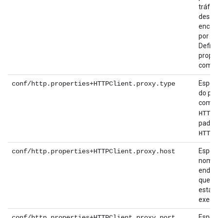
tráfeg
desati
encap
por pa
Defin
propr
como
Especi
conf/http.properties+HTTPClient.proxy.type
do pr
como
HTTPS
padrão
:
HTTP
Especi
conf/http.properties+HTTPClient.proxy.host
nome 
ender
que o
está 
execu
Especi
conf/http.properties+HTTPClient.proxy.port