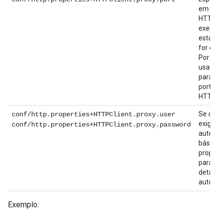
em qu
HTTP 
execu
esta 
for om
Por pa
usa a 
para 
porta 
HTTPS
Se o 
conf/http.properties+HTTPClient.proxy.user
exigir
conf/http.properties+HTTPClient.proxy.password
auten
básica
propr
para 
detal
autori
Exemplo: