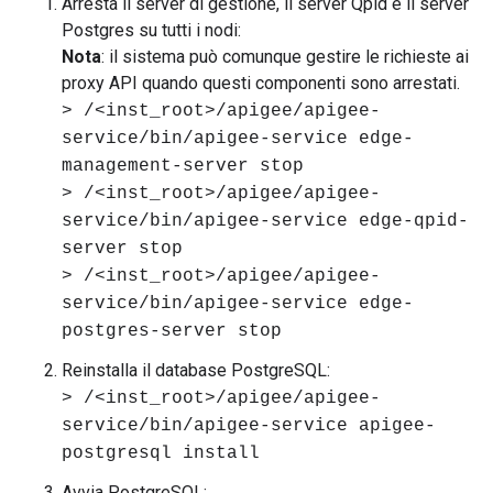
Arresta il server di gestione, il server Qpid e il server
Postgres su tutti i nodi:
Nota
: il sistema può comunque gestire le richieste ai
proxy API quando questi componenti sono arrestati.
> /<inst_root>/apigee/apigee-
service/bin/apigee-service edge-
management-server stop
> /<inst_root>/apigee/apigee-
service/bin/apigee-service edge-qpid-
server stop
> /<inst_root>/apigee/apigee-
service/bin/apigee-service edge-
postgres-server stop
Reinstalla il database PostgreSQL:
> /<inst_root>/apigee/apigee-
service/bin/apigee-service apigee-
postgresql install
Avvia PostgreSQL: