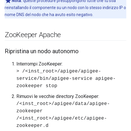
Nota:
queste procedure presuppongono tutte che tu stia
reinstallando il componente su un nodo con lo stesso indirizzo IP o
nome DNS del nodo che ha avuto esito negativo.
Zoo
Keeper Apache
Ripristina un nodo autonomo
Interrompi ZooKeeper:
> /<inst_root>/apigee/apigee-
service/bin/apigee-service apigee-
zookeeper stop
Rimuovi le vecchie directory ZooKeeper:
/<inst_root>/apigee/data/apigee-
zookeeper
/<inst_root>/apigee/etc/apigee-
zookeeper.d