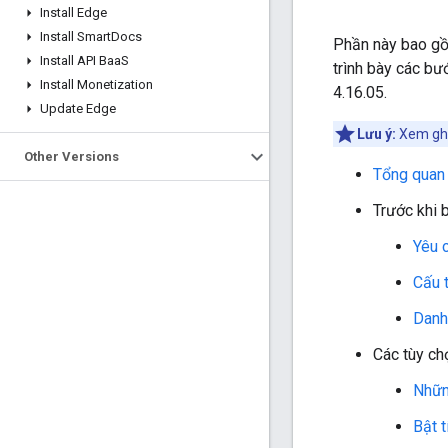
Install Edge
Install Smart
Docs
Phần này bao gồ
Install API Baa
S
trình bày các bư
Install Monetization
4.16.05.
Update Edge
Lưu ý:
Xem ghi
Other Versions
Tổng quan
Trước khi 
Yêu c
Cấu t
Danh 
Các tùy ch
Nhữn
Bật 