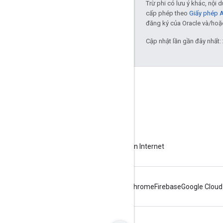
Trừ phi có lưu ý khác, nội
cấp phép theo
Giấy phép 
đăng ký của Oracle và/hoặc 
Cập nhật lần gần đây nhất:
Giới thiệu về Apigee
We're part of Google
Sự kiện
Đối tác
Sách điện tử và truyền hình trực tiếp trên Internet
Android
Chrome
Firebase
Google Cloud