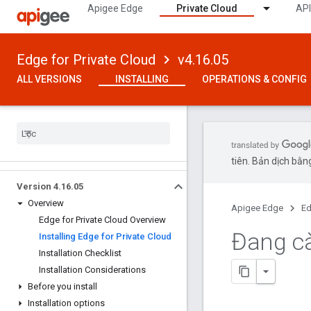
Apigee Edge
Private Cloud
API
Edge for Private Cloud
v4.16.05
ALL VERSIONS
INSTALLING
OPERATIONS & CONFIG
tiên. Bản dịch bằng
Version 4
.
16
.
05
Overview
Apigee Edge
Ed
Edge for Private Cloud Overview
Đang cà
Installing Edge for Private Cloud
Installation Checklist
Installation Considerations
Before you install
Installation options