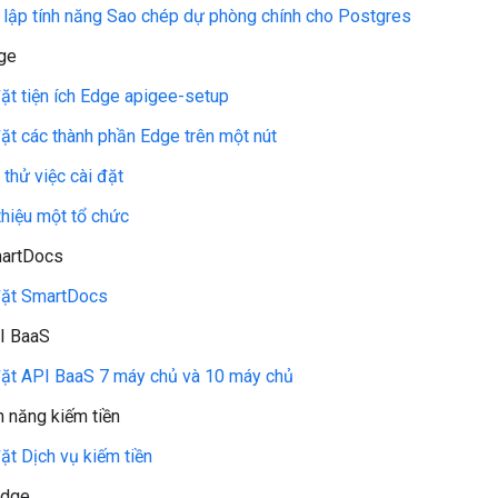
t lập tính năng Sao chép dự phòng chính cho Postgres
ge
đặt tiện ích Edge apigee-setup
đặt các thành phần Edge trên một nút
thử việc cài đặt
thiệu một tổ chức
martDocs
đặt SmartDocs
I BaaS
đặt API BaaS 7 máy chủ và 10 máy chủ
h năng kiếm tiền
ặt Dịch vụ kiếm tiền
Edge