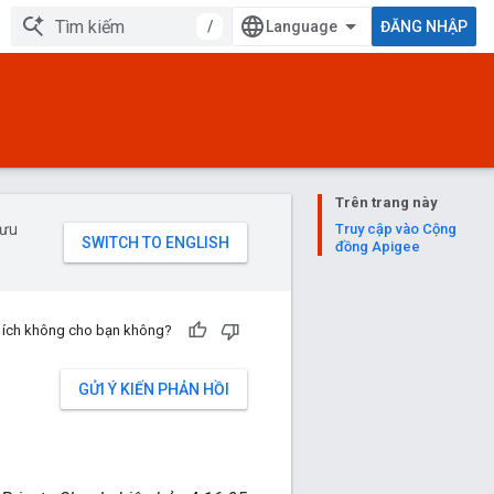
/
ĐĂNG NHẬP
Trên trang này
 ưu
Truy cập vào Cộng
đồng Apigee
u ích không cho bạn không?
GỬI Ý KIẾN PHẢN HỒI