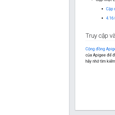
Cập 
4.16.
Truy cập v
Cộng đồng Apig
của Apigee để đư
hãy nhớ tìm kiếm