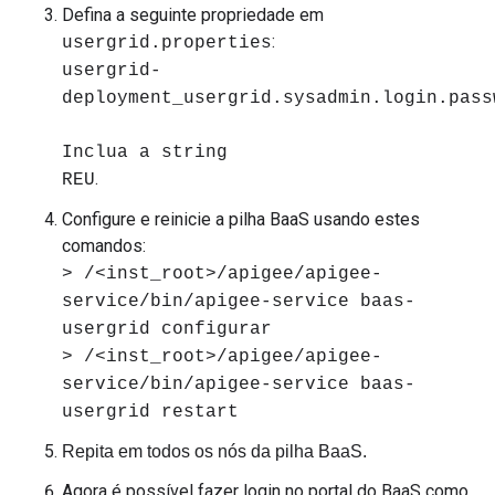
Defina a seguinte propriedade em
:
usergrid.properties
usergrid-
deployment_usergrid.sysadmin.login.pass
Inclua a string
.
REU
Configure e reinicie a pilha BaaS usando estes
comandos:
> /<inst_root>/apigee/apigee-
service/bin/apigee-service baas-
usergrid configurar
> /<inst_root>/apigee/apigee-
service/bin/apigee-service baas-
usergrid restart
Repita em todos os nós da pilha BaaS.
Agora é possível fazer login no portal do BaaS como