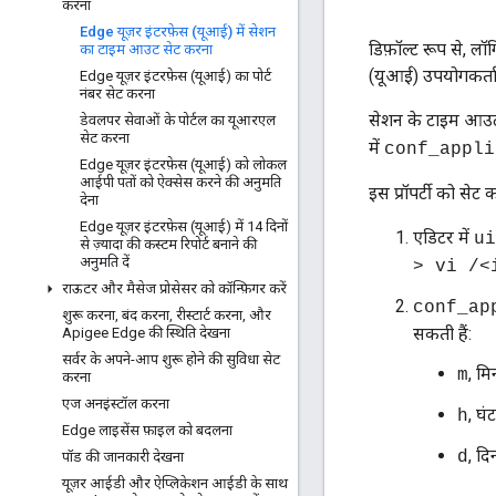
करना
Edge यूज़र इंटरफ़ेस (यूआई) में सेशन
डिफ़ॉल्ट रूप से, ल
का टाइम आउट सेट करना
(यूआई) उपयोगकर्ता
Edge यूज़र इंटरफ़ेस (यूआई) का पोर्ट
नंबर सेट करना
सेशन के टाइम आउट
डेवलपर सेवाओं के पोर्टल का यूआरएल
सेट करना
में
conf_appli
Edge यूज़र इंटरफ़ेस (यूआई) को लोकल
आईपी पतों को ऐक्सेस करने की अनुमति
इस प्रॉपर्टी को सेट 
देना
Edge यूज़र इंटरफ़ेस (यूआई) में 14 दिनों
एडिटर में
ui
से ज़्यादा की कस्टम रिपोर्ट बनाने की
अनुमति दें
> vi /<
राऊटर और मैसेज प्रोसेसर को कॉन्फ़िगर करें
conf_ap
शुरू करना
,
बंद करना
,
रीस्टार्ट करना
,
और
सकती हैं:
Apigee Edge की स्थिति देखना
सर्वर के अपने-आप शुरू होने की सुविधा सेट
, म
m
करना
एज अनइंस्टॉल करना
, घंट
h
Edge लाइसेंस फ़ाइल को बदलना
, दि
d
पॉड की जानकारी देखना
यूज़र आईडी और ऐप्लिकेशन आईडी के साथ