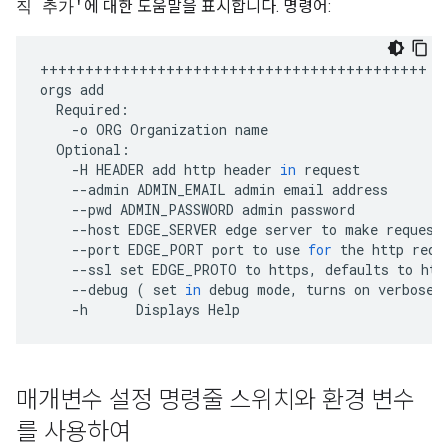
에 대한 도움말을 표시합니다. 명령어:
직 추가'
+++++++++++++++++++++++++++++++++++++++++++
orgs
add
Required
:
-
o
ORG
Organization
name
Optional
:
-
H
HEADER
add
http
header
in
request
--
admin
ADMIN_EMAIL
admin
email
address
--
pwd
ADMIN_PASSWORD
admin
password
--
host
EDGE_SERVER
edge
server
to
make
request
--
port
EDGE_PORT
port
to
use
for
the
http
requ
--
ssl
set
EDGE_PROTO
to
https
,
defaults
to
htt
--
debug
(
set
in
debug
mode
,
turns
on
verbose
-
h
Displays
Help
매개변수 설정 명령줄 스위치와 환경 변수
를 사용하여