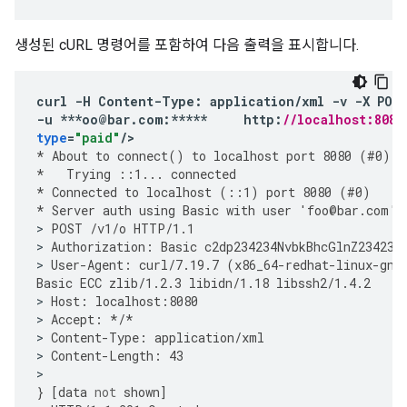
생성된 cURL 명령어를 포함하여 다음 출력을 표시합니다.
curl
-
H
Content
-
Type
:
application
/
xml
-
v
-
X
POS
-
u
***
oo
@
bar
.
com
:
*****
http
:
//localhost:8080
type
=
"paid"
/
*
About
to
connect
()
to
localhost
port
8080
(
#
0
)
*
Trying
::
1
...
connected
*
Connected
to
localhost
(
::
1
)
port
8080
(
#
0
)
*
Server
auth
using
Basic
with
user
'
foo
@
bar
.
com
'
>
POST
/
v1
/
o
HTTP
/
1.1
>
Authorization
:
Basic
c2dp234234NvbkBhcGlnZ234234
>
User
-
Agent
:
curl
/
7.19.7
(
x86_64
-
redhat
-
linux
-
gnu
Basic
ECC
zlib
/
1.2.3
libidn
/
1.18
libssh2
/
1.4.2
>
Host
:
localhost
:
8080
>
Accept
:
*/*
>
Content
-
Type
:
application
/
xml
>
Content
-
Length
:
43
}
[
data
not
shown
]