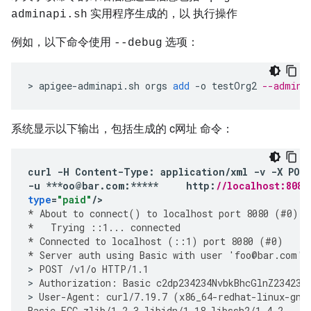
实用程序生成的，以 执行操作
adminapi.sh
例如，以下命令使用
选项：
--debug
>
apigee
-
adminapi
.
sh
orgs
add
-
o
testOrg2
--admin 
系统显示以下输出，包括生成的 c网址 命令：
curl
-
H
Content
-
Type
:
application
/
xml
-
v
-
X
POS
-
u
***
oo
@
bar
.
com
:
*****
http
:
//localhost:8080
type
=
"paid"
/
*
About
to
connect
()
to
localhost
port
8080
(
#
0
)
*
Trying
::
1
...
connected
*
Connected
to
localhost
(
::
1
)
port
8080
(
#
0
)
*
Server
auth
using
Basic
with
user
'
foo
@
bar
.
com
'
>
POST
/
v1
/
o
HTTP
/
1.1
>
Authorization
:
Basic
c2dp234234NvbkBhcGlnZ234234
>
User
-
Agent
:
curl
/
7.19.7
(
x86_64
-
redhat
-
linux
-
gnu
Basic
ECC
zlib
/
1.2.3
libidn
/
1.18
libssh2
/
1.4.2