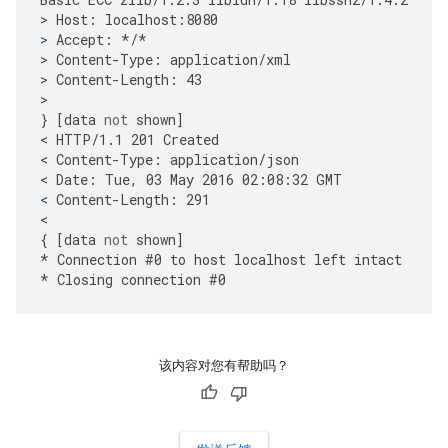
>
Host
:
localhost
:
8080
>
Accept
:
*/*
>
Content
-
Type
:
application
/
xml
>
Content
-
Length
:
43
}
[
data
not
shown
]
<
HTTP
/
1.1
201
Created
<
Content
-
Type
:
application
/
json
<
Date
:
Tue
,
03
May
2016
02
:
08
:
32
GMT
<
Content
-
Length
:
291
{
[
data
not
shown
]
*
Connection
#
0
to
host
localhost
left
intact
*
Closing
connection
#
0
该内容对您有帮助吗？