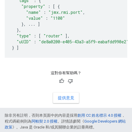
"tags"
:
{
"property"
:
[
{
"name"
:
"jmx.rmi.port"
,
"value"
:
"1100"
},
...
]
},
"type"
:
[
"router"
],
"uUID"
:
"de8a0200-e405-43a3-a5f9-eabafdd990e2"
}
]
這對你有幫助嗎？
提供意見
除非另有註明，否則本頁面中的內容是採用
創用 CC 姓名標示 4.0 授權
，
程式碼範例則為
阿帕契 2.0 授權
。詳情請參閱《
Google Developers 網站
政策
》。Java 是 Oracle 和/或其關聯企業的註冊商標。