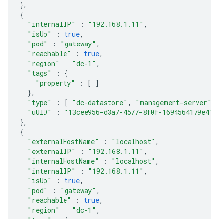
},
{
"internalIP"
:
"192.168.1.11"
,
"isUp"
:
true
,
"pod"
:
"gateway"
,
"reachable"
:
true
,
"region"
:
"dc-1"
,
"tags"
:
{
"property"
:
[
]
},
"type"
:
[
"dc-datastore"
,
"management-server"
,
"uUID"
:
"13cee956-d3a7-4577-8f0f-1694564179e4"
},
{
"externalHostName"
:
"localhost"
,
"externalIP"
:
"192.168.1.11"
,
"internalHostName"
:
"localhost"
,
"internalIP"
:
"192.168.1.11"
,
"isUp"
:
true
,
"pod"
:
"gateway"
,
"reachable"
:
true
,
"region"
:
"dc-1"
,