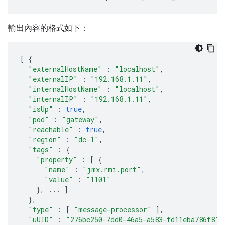
輸出內容的格式如下：
[
{
"externalHostName"
:
"localhost"
,
"externalIP"
:
"192.168.1.11"
,
"internalHostName"
:
"localhost"
,
"internalIP"
:
"192.168.1.11"
,
"isUp"
:
true
,
"pod"
:
"gateway"
,
"reachable"
:
true
,
"region"
:
"dc-1"
,
"tags"
:
{
"property"
:
[
{
"name"
:
"jmx.rmi.port"
,
"value"
:
"1101"
},
...
]
},
"type"
:
[
"message-processor"
],
"uUID"
:
"276bc250-7dd0-46a5-a583-fd11eba786f8"