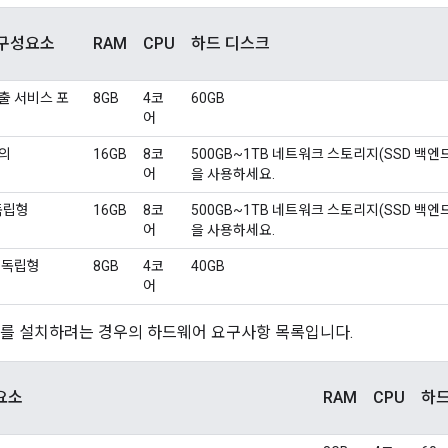
 구성요소
RAM
CPU
하드 디스크
창출 서비스 포
8GB
4코
60GB
어
버의
16GB
8코
500GB~1TB 네트워크 스토리지(SSD 백엔드 
어
을 사용하세요.
 독립형
16GB
8코
500GB~1TB 네트워크 스토리지(SSD 백엔드 
어
을 사용하세요.
d 독립형
8GB
4코
40GB
어
aaS를 설치하려는 경우의 하드웨어 요구사항 목록입니다.
성요소
RAM
CPU
하드