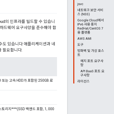
jsvc
네트워크 보안 서비
스 (NSS)
Google Cloud에서
oud의 인프라를 빌드할 수 있습니
IPv6 사용 중지
소 하드웨어 요구사양을 준수해야 합
RedHat/CentOS 7
용 플랫폼
AWS AMI
 수도 있습니다 애플리케이션과 네
도구
가 필요합니다.
방화벽 및 가상 호스
트
에지 포트 요구사
항
API BaaS 포트 요
구사항
D 또는 고속 HDD가 포함된 250GB 로
라이선스
토리지***(SSD 백엔드 포함, 1, 000