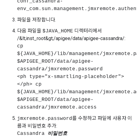
conf_cassandra-
env_com.sun.management.jmxremote.authen
파일을 저장합니다.
다음 파일을
디렉터리에서
$JAVA_HOME
/&lt;inst_root&gt;/apigee/data/apigee-cassandra/:
cp
${JAVA_HOME}/lib/management/jmxremote.p
$APIGEE_ROOT/data/apigee-
cassandra/jmxremote.password
<ph type="x-smartling-placeholder">
</ph> cp
${JAVA_HOME}/lib/management/jmxremote.a
$APIGEE_ROOT/data/apigee-
cassandra/jmxremote.access
를 수정하고 파일에 사용자 이
jmxremote.password
름과 비밀번호 추가:
Cassandra
비밀번호