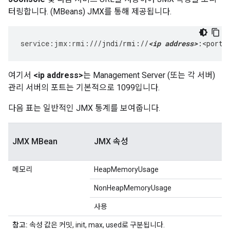
터링합니다. (MBeans) JMX를 통해 제공됩니다.
service
:
jmx
:
rmi
:
///jndi/rmi://
<ip address>
:<port>
여기서
<ip address>
는 Management Server (또는 각 서버)
관리 서버의 포트는 기본적으로 1099입니다.
다음 표는 일반적인 JMX 통계를 보여줍니다.
JMX MBean
JMX 속성
메모리
HeapMemoryUsage
NonHeapMemoryUsage
사용
참고:
속성 값은 커밋, init, max, used로 구분됩니다.