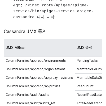
&gt; /<inst_root>/apigee/apigee-
service/bin/apigee-service apigee-
cassandra 다시 시작
Cassandra JMX 통계
JMX MBean
JMX 속성
ColumnFamilies/apprepo/environments
PendingTasks
ColumnFamilies/apprepo/organizations
MemtableColumns
ColumnFamilies/apprepo/apiproxy_revisions
MemtableDataSize
ColumnFamilies/apprepo/apiproxies
ReadCount
ColumnFamilies/audit/audits
RecentReadLatenc
ColumnFamilies/audit/audits_ref
TotalReadLatencyM