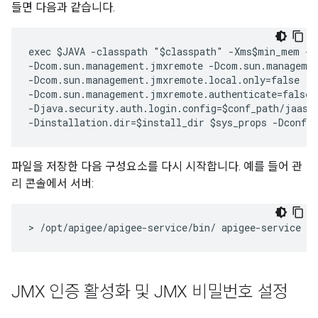
들면 다음과 같습니다.
exec $JAVA -classpath "$classpath" -Xms$min_mem -X
-Dcom.sun.management.jmxremote -Dcom.sun.managemen
-Dcom.sun.management.jmxremote.local.only=false  

-Dcom.sun.management.jmxremote.authenticate=false 
-Djava.security.auth.login.config=$conf_path/jaas.c
-Dinstallation.dir=$install_dir $sys_props -Dconf.
파일을 저장한 다음 구성요소를 다시 시작합니다. 예를 들어 관
리 콘솔에서 서버:
> /opt/apigee/apigee-service/bin/ apigee-service e
JMX 인증 활성화 및 JMX 비밀번호 설정