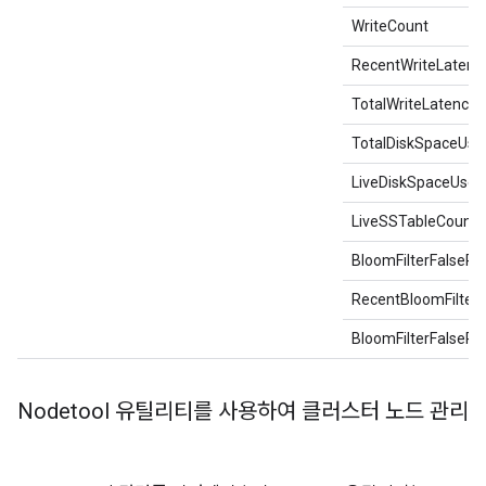
WriteCount
RecentWriteLatenc
TotalWriteLatencyM
TotalDiskSpaceUse
LiveDiskSpaceUsed
LiveSSTableCount
BloomFilterFalsePos
RecentBloomFilterF
BloomFilterFalseRa
Nodetool 유틸리티를 사용하여 클러스터 노드 관리