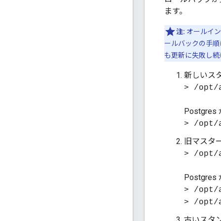
ます。
注:
オールインワ
ールバックの手順
も更新に失敗し続け
新しいスタ
> /opt/
Postg
> /opt/
旧マスター
> /opt/
Postg
> /opt/
> /opt/
古いスタン