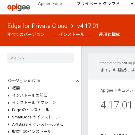
Apigee Edge
プライベート クラウド
Edge for Private Cloud
v4.17.01
すべてのバージョン
インストール
運用と構成
ます。AI 翻訳
バージョン 4
.
17
.
01
概要
Apigee ドキュメン
インストールの前に
4
.
17
.
0
インストール オプション
Edge のインストール
Smart
Docs のインストール
API Baa
S をインストールする
収益化のインストール