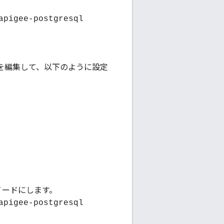
apigee-postgresql
ルを編集して、以下のように設定
ノードにします。
apigee-postgresql