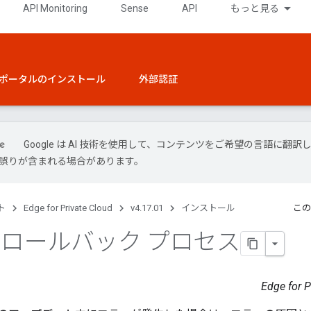
API Monitoring
Sense
API
もっと見る
ポータルのインストール
外部認証
Google は AI 技術を使用して、コンテンツをご希望の言語に翻訳
には誤りが含まれる場合があります。
ト
Edge for Private Cloud
v4.17.01
インストール
この
1 ロールバック プロセス
Edge for