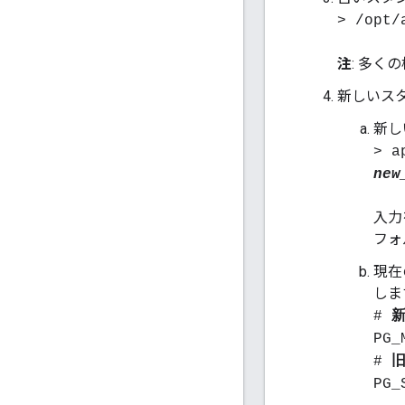
> /opt/
注
: 多く
新しいスタ
新し
> a
new
入力
フォ
現在
しま
#
PG_
#
PG_