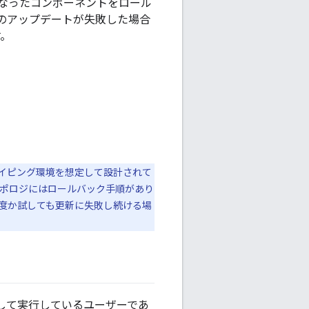
因となったコンポーネントをロール
 へのアップデートが失敗した場合
す。
トタイピング環境を想定して設計されて
トポロジにはロールバック手順があり
度か試しても更新に失敗し続ける場
 として実行しているユーザーであ