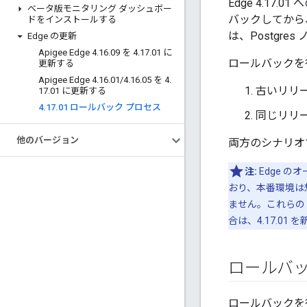
Edge 4.1
ベータ版モニタリング ダッシュボー
バックしてから、
ドをインストールする
は、Postgr
Edge の更新
Apigee Edge 4
.
16
.
09 を 4
.
17
.
01 に
ロールバックを
更新する
Apigee Edge 4
.
16
.
01
/
4
.
16
.
05 を 4
.
古いリリース
17
.
01 に更新する
4
.
17
.
01 ロールバック プロセス
同じリリ
他のバージョン
両方のシナリオ
注:
Edge 
おり、本番環境は
ません。これらの
合は、4.17.0
ロールバ
ロールバックを行