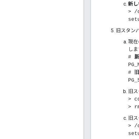
新し
> /
set
旧スタン
現在
しま
#
PG_
#
PG_
旧ス
> c
> r
旧ス
> /
set