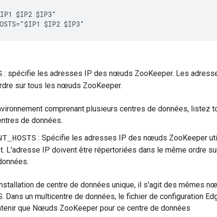
IP1 $IP2 $IP3" 

OSTS="$IP1 $IP2 $IP3" 
: spécifie les adresses IP des nœuds ZooKeeper. Les adresses
S
rdre sur tous les nœuds ZooKeeper.
nvironnement comprenant plusieurs centres de données, listez
entres de données.
: Spécifie les adresses IP des nœuds ZooKeeper uti
NT_HOSTS
. L'adresse IP doivent être répertoriées dans le même ordre 
données.
nstallation de centre de données unique, il s'agit des mêmes n
Dans un multicentre de données, le fichier de configuration E
ontenir que Nœuds ZooKeeper pour ce centre de données