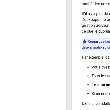
moitié des nœud
S'il n'y a pas d
Zookeeper ne pe
gestion Serveur,
ce que le quorum
Remarque
:Le
détermination d'
Par exemple, dan
Vous avez 
Tous les 
Le quorum
Si un seul
Dans une instal