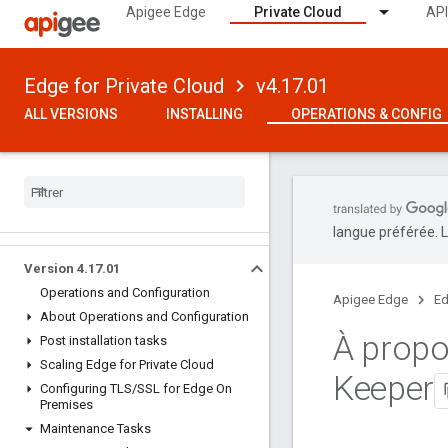
Apigee Edge
Private Cloud
API
Edge for Private Cloud
v4.17.01
ALL VERSIONS
INSTALLING
OPERATIONS & CONFIG
langue préférée. L
Version 4
.
17
.
01
Operations and Configuration
Apigee Edge
Ed
About Operations and Configuration
À propo
Post installation tasks
Scaling Edge for Private Cloud
Keeper
Configuring TLS
/
SSL for Edge On
Premises
Maintenance Tasks