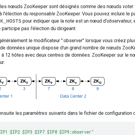
us les nœuds ZooKeeper sont désignés comme des nœuds
voter
à l'élection du
responsable
ZooKeeper. Vous pouvez inclure le pa
pour indiquer que la note est un nœud d'
observateur
,
ZK_HOSTS
participe pas l'élection du dirigeant.
généralement le modificateur ":observer" lorsque vous créez pl
e de données unique dispose d'un grand nombre de nœuds ZooKe
ge à 12 hôtes avec deux centres de données. ZooKeeper sur le 
ur:
ensuite les paramètres suivants dans le fichier de configuration
IP1 $IP2 $IP3 $IP7 $IP8 $IP9:observer"