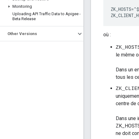
Monitoring
ZK_HOSTS="$
Uploading API Traffic Data to Apigee -
ZK_CLIENT_H
Beta Release
Other Versions
où :
ZK_HOST
le même o
Dans un e
tous les c
ZK_CLIE
uniquement
centre de 
Dans une i
ZK_HOSTS. 
ne doit c