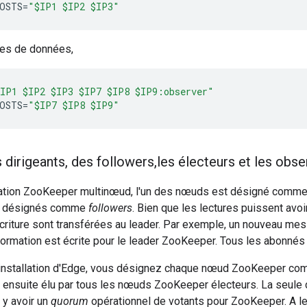
OSTS
=
"$IP1 $IP2 $IP3"
res de données,
IP1 $IP2 $IP3 $IP7 $IP8 $IP9:observer"
OSTS
=
"$IP7 $IP8 $IP9"
 dirigeants
,
des followers
,
les électeurs et les obse
lation ZooKeeper multinœud, l'un des nœuds est désigné comm
t désignés comme
followers
. Bien que les lectures puissent av
criture sont transférées au leader. Par exemple, un nouveau me
formation est écrite pour le leader ZooKeeper. Tous les abonnés
installation d'Edge, vous désignez chaque nœud ZooKeeper com
ensuite élu par tous les nœuds ZooKeeper électeurs. La seule c
t y avoir un
quorum
opérationnel de votants pour ZooKeeper. A le