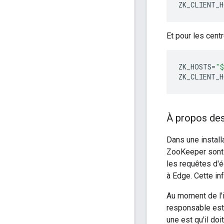
ZK_CLIENT_H
Et pour les cent
ZK_HOSTS
=
"$
ZK_CLIENT_H
À propos des
Dans une instal
ZooKeeper son
les requêtes d'é
à Edge. Cette in
Au moment de l'
responsable est 
une est qu'il doi