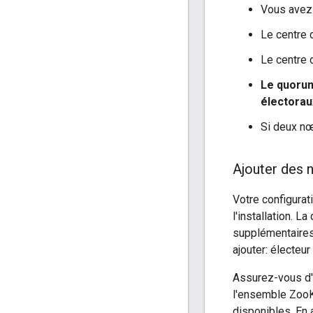
Vous avez 
Le centre 
Le centre 
Le quorum
électorau
Si deux nœ
Ajouter des 
Votre configura
l'installation. 
supplémentaires
ajouter: électeur
Assurez-vous d'a
l'ensemble ZooKe
disponibles. En 