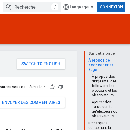
/
CONNEXION
Sur cette page
e
À propos de
ZooKeeper et
Edge
À propos des
dirigeants, des
followers, les
ontenu vous a-t-il été utile ?
électeurs et les
observateurs
Ajouter des
ENVOYER DES COMMENTAIRES
nœuds en tant
qu'électeurs ou
observateurs
Remarques
concernant la