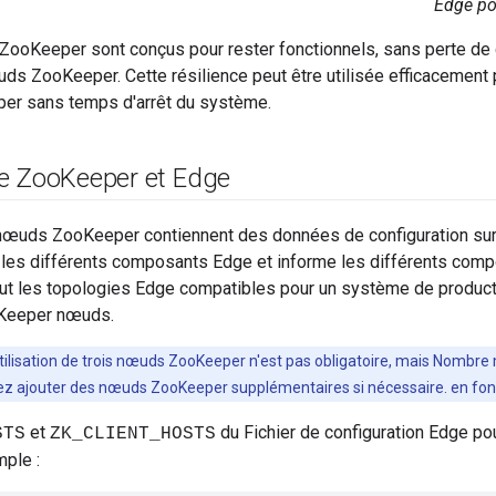
Edge po
ooKeeper sont conçus pour rester fonctionnels, sans perte de 
ds ZooKeeper. Cette résilience peut être utilisée efficacement 
r sans temps d'arrêt du système.
e Zoo
Keeper et Edge
nœuds ZooKeeper contiennent des données de configuration sur
e les différents composants Edge et informe les différents com
out les topologies Edge compatibles pour un système de production
oKeeper nœuds.
utilisation de trois nœuds ZooKeeper n'est pas obligatoire, mais Nomb
ez ajouter des nœuds ZooKeeper supplémentaires si nécessaire. en fonct
et
du Fichier de configuration Edge po
STS
ZK_CLIENT_HOSTS
ple :