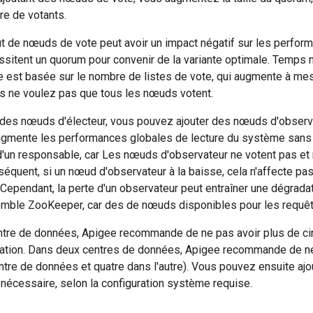
e de votants.
ut de nœuds de vote peut avoir un impact négatif sur les performa
sitent un quorum pour convenir de la variante optimale. Temps 
e est basée sur le nombre de listes de vote, qui augmente à me
s ne voulez pas que tous les nœuds votent.
r des nœuds d'électeur, vous pouvez ajouter des nœuds d'observ
ugmente les performances globales de lecture du système sans 
n d'un responsable, car Les nœuds d'observateur ne votent pas et n
équent, si un nœud d'observateur à la baisse, cela n'affecte pas
. Cependant, la perte d'un observateur peut entraîner une dégra
semble ZooKeeper, car des de nœuds disponibles pour les requê
ntre de données, Apigee recommande de ne pas avoir plus de ci
tion. Dans deux centres de données, Apigee recommande de ne 
ntre de données et quatre dans l'autre). Vous pouvez ensuite aj
 nécessaire, selon la configuration système requise.