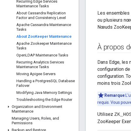
Recurring Edge Services
Maintenance Tasks
Les ensembles Z
About Cassandra Replication
Factor and Consistency Level
ou plusieurs nœu
Apache Cassandra Maintenance
Nœuds ZooKeepe
Tasks
About Zoo
Keeper Maintenance
Apache Zookeeper Maintenance
À propos d
Tasks
Open
LDAP Maintenance Tasks
Dans Edge, les 
Recurring Analytics Services
Maintenance Tasks
configuration d
Moving Apigee Servers
configuration. T
Handling a Postgres
SQL Database
moins trois Zo
Failover
Modifying Java Memory Settings
Remarque
:L'
Troubleshooting the Edge Router
requis. Vous pouv
Organization and Environment
Maintenance
Utilisez
ZK_HO
Managing Users
,
Roles
,
and
ZooKeeper Exem
Permissions
Backup and Restore