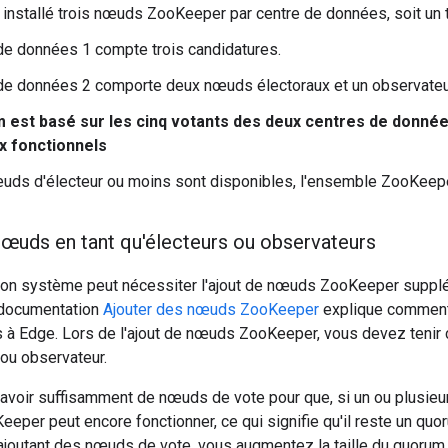
installé trois nœuds ZooKeeper par centre de données, soit un 
de données 1 compte trois candidatures.
de données 2 comporte deux nœuds électoraux et un observateu
 est basé sur les cinq votants des deux centres de données
x fonctionnels
uds d'électeur ou moins sont disponibles, l'ensemble ZooKeepe
nœuds en tant qu'électeurs ou observateurs
tion système peut nécessiter l'ajout de nœuds ZooKeeper supplé
La documentation
Ajouter des nœuds ZooKeeper
explique comment
 à Edge. Lors de l'ajout de nœuds ZooKeeper, vous devez teni
 ou observateur.
voir suffisamment de nœuds de vote pour que, si un ou plusieur
eper peut encore fonctionner, ce qui signifie qu'il reste un qu
ajoutant des nœuds de vote, vous augmentez la taille du quorum,