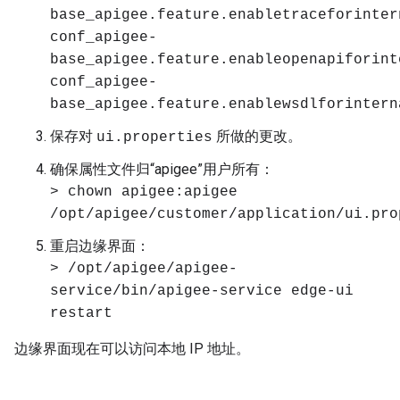
base_apigee.feature.enabletraceforinter
conf_apigee-
base_apigee.feature.enableopenapiforint
conf_apigee-
base_apigee.feature.enablewsdlforintern
保存对
所做的更改。
ui.properties
确保属性文件归“apigee”用户所有：
> chown apigee:apigee
/opt/apigee/customer/application/ui.pro
重启边缘界面：
> /opt/apigee/apigee-
service/bin/apigee-service edge-ui
restart
边缘界面现在可以访问本地 IP 地址。