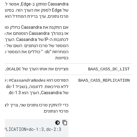
Cassandra מותקן ב-
מרכז נתונים, ערך ברירת המחדל הוא dc-1.
המספר של מרכז הנתונים. השם של מרכז
המחרוזת "dc- " כוללים את המספר 
כסיומת.
מציינים את אותו הערך של
S_LOCALDC
BAAS_CASS_DC_LIST
הפורמט הוא
ame:#CassandraNodes
BAAS_CASS_REPLICATION
ללא מירכא
של Cassandra, הערך הוא dc-1:3.
כדי להתקין מרכז נתונים שני, צריך לציין
מרכזי הנתונים:
REPLICATION=dc-1:3,dc-2:3