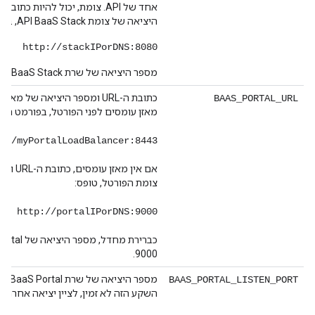
היציאה של צומת API BaaS Stack, באופן הבא:
http://stackIPorDNS:8080
מספר היציאה של שרת API BaaS Stack הוא 8080.
כתובת ה-URL ומספר היציאה של מ
BAAS_PORTAL_URL
מאזן עומסים לפני הפורטל, בפורמט הזה
://myPortalLoadBalancer:8443
אם אין מאז
צומת הפורטל, טופס:
http://portalIPorDNS:9000
9000.
BAAS_PORTAL_LISTEN_PORT
השקע הזה לא זמין, לציין יציאה אחרת.