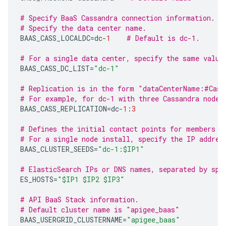
# Specify BaaS Cassandra connection information.
# Specify the data center name.
BAAS_CASS_LOCALDC
=
dc
-
1
# Default is dc-1.
# For a single data center, specify the same value
BAAS_CASS_DC_LIST
=
"dc-1"
# Replication is in the form "dataCenterName:#Cass
# For example, for dc-1 with three Cassandra nodes
BAAS_CASS_REPLICATION
=
dc
-
1
:
3
# Defines the initial contact points for members o
# For a single node install, specify the IP addres
BAAS_CLUSTER_SEEDS
=
"dc-1:$IP1"
# ElasticSearch IPs or DNS names, separated by spa
ES_HOSTS
=
"$IP1 $IP2 $IP3"
# API BaaS Stack information.
# Default cluster name is "apigee_baas"
BAAS_USERGRID_CLUSTERNAME
=
"apigee_baas"