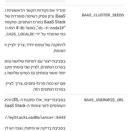
מגדיר את נקודות הקשר הראשוניות של
BAAS_CLUSTER_SEEDS
BaaS. ציון פסיק רשימה מופרדת של 
BaaS Stack במרכז הנתונים, מוקפ
"
", כאשר dc-# הו
dc-#:nodeIP
כפי שהוגדר על ידי
AS_CASS_LOCALDC
הצומת.
במרכז הנתונים, לציין שני צומתי מקבץ כז
יותר משני צמתים גם כשיש שלושה צמתי Stack או יות
אם יש כמה מרכזי נתונים, צריך לציין ר
במרכז הנתונים הזה.
בסביבת ייצור, אלו 
BAAS_USERGRID_URL
העומסים לפני צומתי ה-API BaaS Stack, בפורמט:
p://myStackLoadBalancer:8443