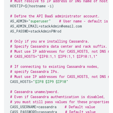
# Must resolve to IP address or DNS name of host -
HOSTIP
=$
(
hostname
-
i
)
# Define the API BaaS administrator account.  
AS_ADMIN
=
"superuser"
# User name - default is "
AS_ADMIN_EMAIL
=
stackAdmin
@
email
.
com
AS_PASSWD
=
stackAdminPWrod
# Only if you are installing Cassandra.
# Specify Cassandra data center and rack suffix.
# Must use IP addresses for CASS_HOSTS, not DNS na
# CASS_HOSTS="$IP8:1,1 $IP9:1,1 $IP10:1,1"
# If connecting to existing Cassandra nodes, 
# specify Cassandra IPs.
# Must use IP addresses for CASS_HOSTS, not DNS na
CASS_HOSTS
=
"$IP8 $IP9 $IP10"
# Cassandra uname/pword.
# Even if Cassandra authentication is disabled,
# you must still pass values for these properties.
CASS_USERNAME
=
cassandra
# Default value
CASS_PASSWORD
=
cassandra
# Default value