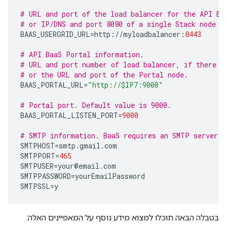
# URL and port of the load balancer for the API Ba
# or IP/DNS and port 8080 of a single Stack node w
BAAS_USERGRID_URL
=
http
:
//
myloadbalancer
:
8443
# API BaaS Portal information.
# URL and port number of load balancer, if there i
# or the URL and port of the Portal node.  
BAAS_PORTAL_URL
=
"http://$IP7:9000"
# Portal port. Default value is 9000.
BAAS_PORTAL_LISTEN_PORT
=
9000
# SMTP information. BaaS requires an SMTP server.
SMTPHOST
=
smtp
.
gmail
.
com
SMTPPORT
=
465
SMTPUSER
=
your
@
email
.
com
SMTPPASSWORD
=
yourEmailPassword
SMTPSSL
=
y
בטבלה הבאה תוכלו למצוא מידע נוסף על המאפיינים האלה: