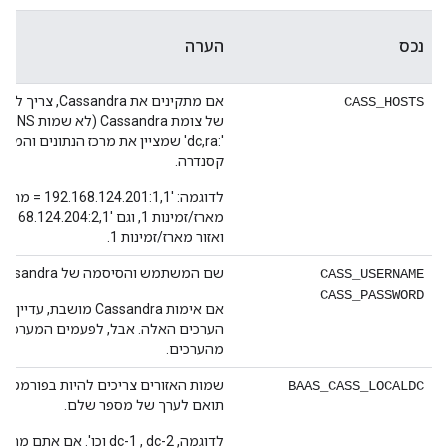
נכס
הערה
CASS_HOSTS
של צ
':dc,ra' שמציין את מרכז הנתונים וה
קסנדרה.
ואזור מארז/זמינות 1.
שם המשתמש והסיסמה של Cassandra.
CASS_USERNAME
CASS_PASSWORD
אם אימות Cassandra מושבת,
הערכים האלה. אבל, לפעמים המערכת
מהערכים.
BAAS_CASS_LOCALDC
תואם לערך של מספר שלם.
לדוגמה, dc-1 , dc-2 וכו'. אם