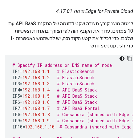
Edge for Private Cloud גרסה 4.17.01
למטה מוצג קובץ תצורה שקט לדוגמה של התקנת API BaaS עם
10 צמתים. ערוך את הקובץ הזה לפי הצורך בהגדרות האישיות
שלכם. כדי לכלול את קטע הקוד הזה, יש להשתמש באפשרות -f
כדי
חדש.
setup.sh
# Specify IP address or DNS name of node.
IP1
=
192.168
.
1.1
# ElasticSearch
IP2
=
192.168
.
1.2
# ElasticSearch
IP3
=
192.168
.
1.3
# ElasticSearch
IP4
=
192.168
.
1.4
# API BaaS Stack
IP5
=
192.168
.
1.5
# API BaaS Stack
IP6
=
192.168
.
1.6
# API BaaS Stack
IP7
=
192.168
.
1.7
# API BaaS Portal
IP8
=
192.168
.
1.8
# Cassandra (shared with Edge or
IP9
=
192.168
.
1.9
# Cassandra (shared with Edge or
IP10
=
192.168
.
1.10
# Cassandra (shared with Edge o