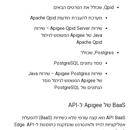
Qpid, שכולל את הפרטים הבאים
מערכת להעברת הודעות Apache Qpid
שירות Apigee Qpid Server – שירות
Java של Apigee המשמש לניהול
Apache Qpid
Postgres, שכולל:
מסד נתונים PostgreSQL
שירות Apigee Postgres – שירות Java
של Apigee המשמש לניהול מסד
הנתונים של PostgreSQL
S של Apigee ל-API
Baa
API BaaS הוא קצה עורפי מלא כשירות (BaaS) להפעלת
אפליקציות לנייד ולאינטרנט שהתקנת כתוספת ל-Edge. API