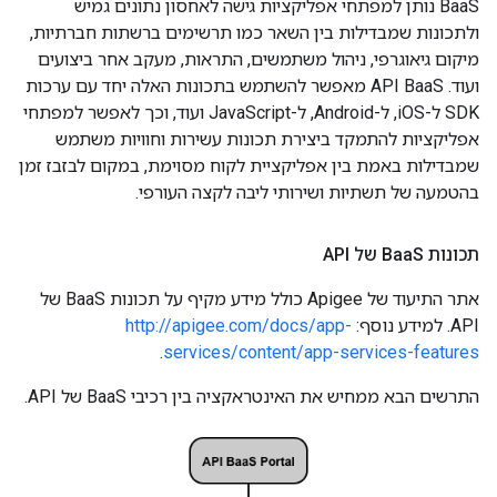
BaaS נותן למפתחי אפליקציות גישה לאחסון נתונים גמיש
ולתכונות שמבדילות בין השאר כמו תרשימים ברשתות חברתיות,
מיקום גיאוגרפי, ניהול משתמשים, התראות, מעקב אחר ביצועים
ועוד. API BaaS מאפשר להשתמש בתכונות האלה יחד עם ערכות
SDK ל-iOS, ל-Android, ל-JavaScript ועוד, וכך לאפשר למפתחי
אפליקציות להתמקד ביצירת תכונות עשירות וחוויות משתמש
שמבדילות באמת בין אפליקציית לקוח מסוימת, במקום לבזבז זמן
בהטמעה של תשתיות ושירותי ליבה לקצה העורפי.
תכונות Baa
S של API
אתר התיעוד של Apigee כולל מידע מקיף על תכונות BaaS של
API. למידע נוסף:
http://apigee.com/docs/app-
.
services/content/app-services-features
התרשים הבא ממחיש את האינטראקציה בין רכיבי BaaS של API.