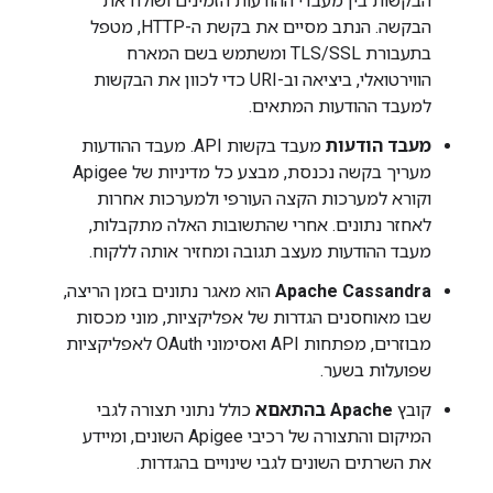
הבקשות בין מעבדי ההודעות הזמינים ושולח את
הבקשה. הנתב מסיים את בקשת ה-HTTP, מטפל
בתעבורת TLS/SSL ומשתמש בשם המארח
הווירטואלי, ביציאה וב-URI כדי לכוון את הבקשות
למעבד ההודעות המתאים.
מעבד הודעות
מעבד בקשות API. מעבד ההודעות
מעריך בקשה נכנסת, מבצע כל מדיניות של Apigee
וקורא למערכות הקצה העורפי ולמערכות אחרות
לאחזר נתונים. אחרי שהתשובות האלה מתקבלות,
מעבד ההודעות מעצב תגובה ומחזיר אותה ללקוח.
Apache Cassandra
הוא מאגר נתונים בזמן הריצה,
שבו מאוחסנים הגדרות של אפליקציות, מוני מכסות
מבוזרים, מפתחות API ואסימוני OAuth לאפליקציות
שפועלות בשער.
קובץ
Apache בהתאםא
כולל נתוני תצורה לגבי
המיקום והתצורה של רכיבי Apigee השונים, ומיידע
את השרתים השונים לגבי שינויים בהגדרות.