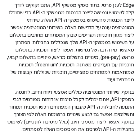
Edge לענן פרטי. בתור ספקי ממשקי API, אתם זקוקים לדרך
קלה לשימוש וגמישה לייצר הכנסות מממשקי ה-API כדי שתוכלו
לייצר הכנסות מהשימוש בממשקי ה-API האלה. שירותי
המונטיזציה עונה על הדרישות האלה. בשירותי המונטיזציה אפשר
ליצור מגוון תוכניות תעריפים שבהן המפתחים מחויבים בתשלום
על השימוש בממשקי ה-API שלך שנכללים בחבילות. הפתרון
מאפשר מידה רבה של גמישות: אפשר ליצור תוכניות בתשלום
מראש (pre-pay), מינויים בתשלום מראש, מינויים בתשלום קבוע,
תוכניות עם תעריפים משתנה, תוכניות 'freemium', תוכניות
שמותאמות למפתחים ספציפיים, תוכניות שכוללות קבוצות של
מפתחים ועוד.
בנוסף, שירותי המונטיזציה כוללים אמצעי דיווח וחיוב. לדוגמה,
כספקי API, אתם יכולים לקבל סיכום או דוחות מפורטים לגבי
התנועה לחבילות ה-API שעבורן המפתחים רכשו תוכנית תמחור
ותשלומים. אפשר גם לבצע שינויים ברשומות האלה לפי הצורך.
בנוסף, אפשר ליצור מסמכי חיוב (כולל מיסים רלוונטיים) לשימוש
בחבילות ה-API ולפרסם את המסמכים האלה למפתחים.