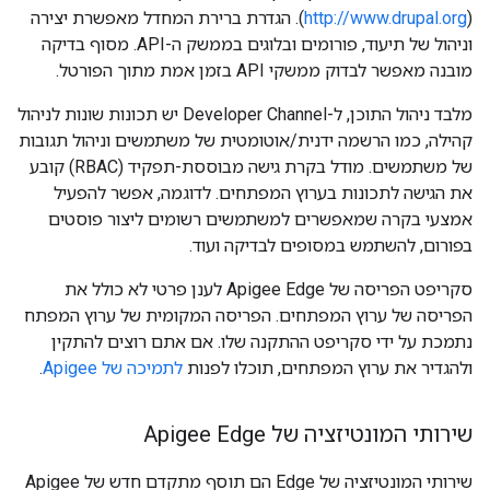
http://www.drupal.org
(
). הגדרת ברירת המחדל מאפשרת יצירה
וניהול של תיעוד, פורומים ובלוגים בממשק ה-API. מסוף בדיקה
מובנה מאפשר לבדוק ממשקי API בזמן אמת מתוך הפורטל.
מלבד ניהול התוכן, ל-Developer Channel יש תכונות שונות לניהול
קהילה, כמו הרשמה ידנית/אוטומטית של משתמשים וניהול תגובות
של משתמשים. מודל בקרת גישה מבוססת-תפקיד (RBAC) קובע
את הגישה לתכונות בערוץ המפתחים. לדוגמה, אפשר להפעיל
אמצעי בקרה שמאפשרים למשתמשים רשומים ליצור פוסטים
בפורום, להשתמש במסופים לבדיקה ועוד.
סקריפט הפריסה של Apigee Edge לענן פרטי לא כולל את
הפריסה של ערוץ המפתחים. הפריסה המקומית של ערוץ המפתח
נתמכת על ידי סקריפט ההתקנה שלו. אם אתם רוצים להתקין
ולהגדיר את ערוץ המפתחים, תוכלו לפנות
לתמיכה של Apigee
.
שירותי המונטיזציה של Apigee Edge
שירותי המונטיזציה של Edge הם תוסף מתקדם חדש של Apigee