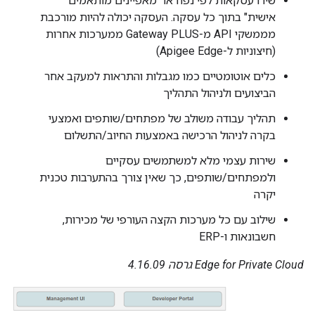
שירו עסקאות לפי נפח או "מאפיינים מותאמים
אישית" בתוך כל עסקה. העסקה יכולה להיות מורכבת
מממשקי API מ-Gateway PLUS ממערכות אחרות
(חיצוניות ל-Apigee Edge)
כלים אוטומטיים כמו מגבלות והתראות למעקב אחר
הביצועים ולניהול התהליך
תהליך עבודה משולב של מפתחים/שותפים ואמצעי
בקרה לניהול הרכישה באמצעות החיוב/התשלום
שירות עצמי מלא למשתמשים עסקיים
ולמפתחים/שותפים, כך שאין צורך בהתערבות טכנית
יקרה
שילוב עם כל מערכות הקצה העורפי של מכירות,
חשבונאות ו-ERP
Edge for Private Cloud גרסה 4.16.09