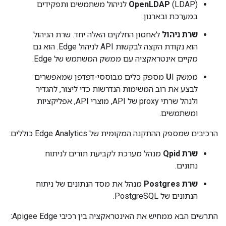
OpenLDAP
(LDAP) לניהול משתמשים ותפקידים
במערכת ובארגון.
שרת ניהול
לאחסון החלקים האלה יחד. שרת הניהול
הוא נקודת הקצה לבקשות API לניהול Edge. הוא גם
מקיים אינטראקציה עם ממשק המשתמש של Edge.
ממשק
U
I מספק כלים מבוססי-דפדפן שמאפשרים
לבצע את רוב המשימות הנדרשות כדי ליצור, להגדיר
ולנהל שרתי proxy של API, מוצרי API, אפליקציות
ומשתמשים.
הרכיבים שמספק ההתקנה המקומית של Edge Analytics כוללים:
שרת Qpid
מנהל מערכת לקביעת תורים לניתוח
נתונים.
שרת Postgres
מנהל את מסד הנתונים של ניתוח
הנתונים של PostgreSQL.
התרשים הבא ממחיש את האינטראקציה בין רכיבי Apigee Edge: