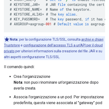
#
KEYSTORE_JAR
=
#
JAR
file
containing
the
cert
a
#
KEYSTORE_NAME
=
#
Name
of
the
keystore
.
#
KEYSTORE_ALIAS
=
#
The
key
alias
.
#
KEY_PASSWORD
=
#
The
key
password
,
if
it
has
on
#
AXGROUP
=
axgroup
-
001
#
Default
value
is
axgroup
-
0
Nota:
per la configurazione TLS/SSL, consulta
archivi e chiavi
Truststore
e
configurazione dell'accesso TLS a un'API per il cloud
privato
per ulteriori informazioni sulla creazione del file JAR e su
altri aspetti configurazione TLS/SSL.
Il comando quindi:
Crea l'organizzazione
Nota
: non puoi rinominare un'organizzazione dopo
averla creata.
Associa l'organizzazione a un pod. Per impostazione
predefinita, questa viene associata al "gateway" pod