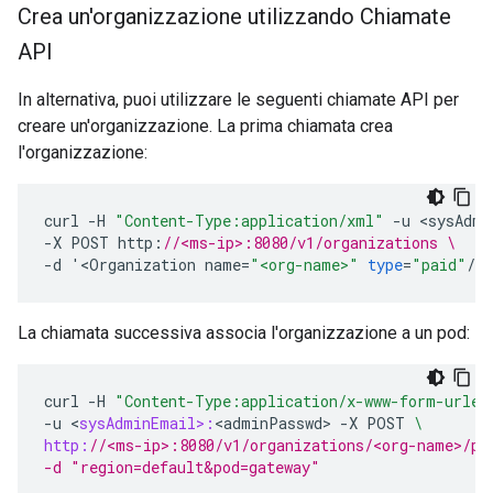
Crea un'organizzazione utilizzando Chiamate
API
In alternativa, puoi utilizzare le seguenti chiamate API per
creare un'organizzazione. La prima chiamata crea
l'organizzazione:
curl
-
H
"Content-Type:application/xml"
-
u
<
sysAdmi
-
X
POST
http
:
//<ms-ip>:8080/v1/organizations \
-
d
'
<
Organization
name
=
"<org-name>"
type
=
"paid"
/
>
La chiamata successiva associa l'organizzazione a un pod:
curl
-
H
"Content-Type:application/x-www-form-urlen
-
u
<
sysAdminEmail>:
<
adminPasswd
>
-
X
POST
\
http:
//<ms-ip>:8080/v1/organizations/<org-name>/po
-d "region=default&pod=gateway" 