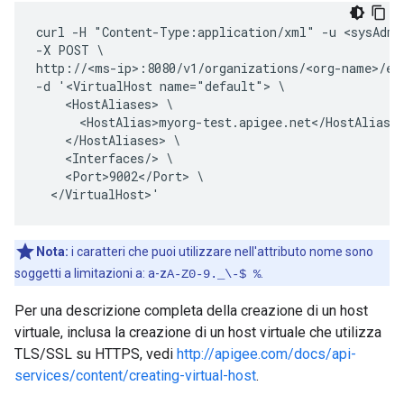
curl -H "Content-Type:application/xml" -u <sysAdmi
-X POST \

http://<ms-ip>:8080/v1/organizations/<org-name>/env
-d '<VirtualHost name="default"> \

    <HostAliases> \

      <HostAlias>myorg-test.apigee.net</HostAlias> 
    </HostAliases> \

    <Interfaces/> \

    <Port>9002</Port> \

  </VirtualHost>' 
Nota:
i caratteri che puoi utilizzare nell'attributo nome sono
soggetti a limitazioni a: a-z
.
A-Z0-9._\-$ %
Per una descrizione completa della creazione di un host
virtuale, inclusa la creazione di un host virtuale che utilizza
TLS/SSL su HTTPS, vedi
http://apigee.com/docs/api-
services/content/creating-virtual-host
.