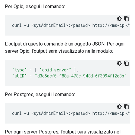
Per Qpid, esegui il comando:
curl -u <sysAdminEmail>:<passwd> http://<ms-ip>/v1
L'output di questo comando è un oggetto JSON. Per ogni
server Qpid, l'output sarà visualizzato nella modulo:
"type"
:
[
"qpid-server"
],
"uUID"
:
"d3c5acf0-f88a-478e-948d-6f3094f12e3b"
Per Postgres, esegui il comando:
curl -u <sysAdminEmail>:<passwd> http://<ms-ip>/v1
Per ogni server Postgres, l'output sarà visualizzato nel