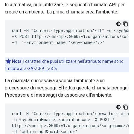
In alternativa, puoi utilizzare le seguenti chiamate API per
creare un ambiente. La prima chiamata crea l'ambiente:
curl -H "Content-Type:application/xml" -u <sysAdmi
-X POST http://<ms-ip>:8080/v1/organizations/<org-n
-d  '<Environment name="<env-name>"/>' 
Nota
: i caratteri che puoi utilizzare nell'attributo name sono
limitato a: a-zA-Z0-9._\-$ %.
La chiamata successiva associa l'ambiente a un
processore di messaggi. Effettua questa chiamata per ogni
Processore di messaggi da associare all'ambiente:
curl -H "Content-Type:application/x-www-form-urlenc
-u <sysAdminEmail>:<adminPasswd> -X POST \

http://<ms-ip>:8080/v1/organizations/<org-name>/env
-d "action=add&uuid=<uuid>"