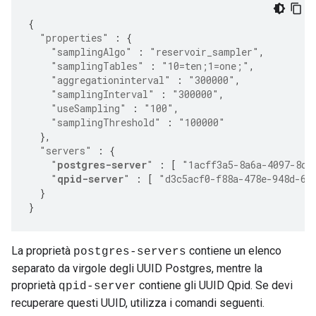
{
"properties"
:
{
"samplingAlgo"
:
"reservoir_sampler"
,
"samplingTables"
:
"10=ten;1=one;"
,
"aggregationinterval"
:
"300000"
,
"samplingInterval"
:
"300000"
,
"useSampling"
:
"100"
,
"samplingThreshold"
:
"100000"
},
"servers"
:
{
"
postgres-server
"
:
[
"1acff3a5-8a6a-4097-8d2
"
qpid-server
"
:
[
"d3c5acf0-f88a-478e-948d-6f
}
}
La proprietà
contiene un elenco
postgres-servers
separato da virgole degli UUID Postgres, mentre la
proprietà
contiene gli UUID Qpid. Se devi
qpid-server
recuperare questi UUID, utilizza i comandi seguenti.