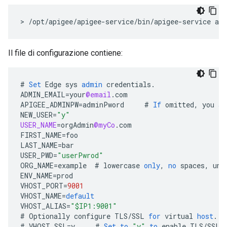
> /opt/apigee/apigee-service/bin/apigee-service api
Il file di configurazione contiene:
#
Set
Edge
sys
admin
credentials
.
ADMIN_EMAIL
=
your
@email
.
com
APIGEE_ADMINPW
=
adminPword
#
If
omitted
,
you
ar
NEW_USER
=
"y"
USER_NAME
=
orgAdmin
@myCo
.
com
FIRST_NAME
=
foo
LAST_NAME
=
bar
USER_PWD
=
"userPwrod"
ORG_NAME
=
example
#
lowercase
only
,
no
spaces
,
und
ENV_NAME
=
prod
VHOST_PORT
=
9001
VHOST_NAME
=
default
VHOST_ALIAS
=
"$IP1:9001"
#
Optionally
configure
TLS
/
SSL
for
virtual
host
.
#
VHOST_SSL
=
y
#
Set
to
"y"
to
enable
TLS
/
SSL