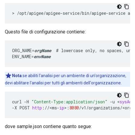
> /opt/apigee/apigee-service/bin/apigee-service api
Questo file di configurazione contiene:
ORG_NAME=
orgName
  # lowercase only, no spaces, unde
ENV_NAME=
envName
Nota
:se abiliti l'analisi per un ambiente di un'organizzazione,
devi abilitare l'analisi per tutti gli ambienti dell'organizzazione.
curl
-
H
"Content-Type:application/json"
-
u
<
sysAdm
-
X
POST
http
:
//
<
ms
-
ip
>
:
8080
/
v1
/
organizations
/
<
org
-
dove sample.json contiene quanto segue: