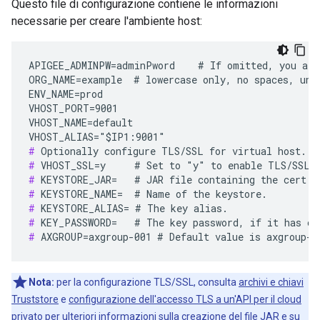
Questo file di configurazione contiene le informazioni
necessarie per creare l'ambiente host:
APIGEE_ADMINPW=adminPword    # If omitted, you are 
ORG_NAME=example  # lowercase only, no spaces, unde
ENV_NAME=prod

VHOST_PORT=9001

VHOST_NAME=default

#
#
#
#
#
#
#
 AXGROUP=axgroup-001 # Default value is axgroup-0
Nota:
per la configurazione TLS/SSL, consulta
archivi e chiavi
Truststore
e
configurazione dell'accesso TLS a un'API per il cloud
privato
per ulteriori informazioni sulla creazione del file JAR e su