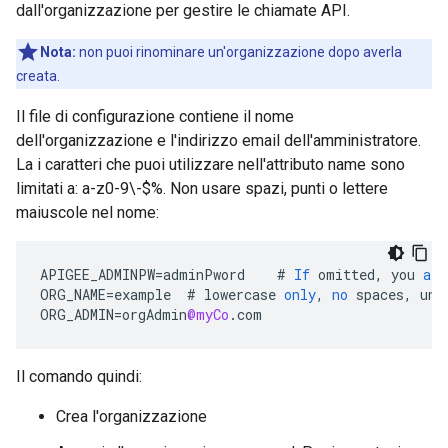
dall'organizzazione per gestire le chiamate API.
Nota:
non puoi rinominare un'organizzazione dopo averla
creata.
Il file di configurazione contiene il nome
dell'organizzazione e l'indirizzo email dell'amministratore.
La i caratteri che puoi utilizzare nell'attributo name sono
limitati a: a-z0-9\-$%. Non usare spazi, punti o lettere
maiuscole nel nome:
APIGEE_ADMINPW
=
adminPword
#
If
omitted
,
you
are
ORG_NAME
=
example
#
lowercase
only
,
no
spaces
,
und
ORG_ADMIN
=
orgAdmin
@myCo
.
com
Il comando quindi:
Crea l'organizzazione