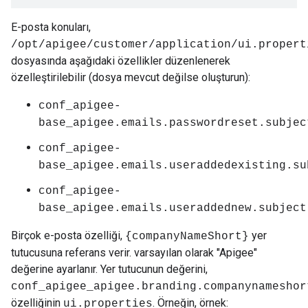
E-posta konuları,
/opt/apigee/customer/application/ui.propert
dosyasında aşağıdaki özellikler düzenlenerek
özelleştirilebilir (dosya mevcut değilse oluşturun):
conf_apigee-
base_apigee.emails.passwordreset.subjec
conf_apigee-
base_apigee.emails.useraddedexisting.su
conf_apigee-
base_apigee.emails.useraddednew.subject
Birçok e-posta özelliği,
yer
{companyNameShort}
tutucusuna referans verir. varsayılan olarak "Apigee"
değerine ayarlanır. Yer tutucunun değerini,
conf_apigee_apigee.branding.companynameshor
özelliğinin
. Örneğin, örnek:
ui.properties