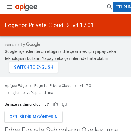
OTURUM
Edge for Private Cloud
v4.17.01
Google, içerikleri tercih ettiğiniz dile çevirmek için yapay zeka
teknolojisini kullanır. Yapay zeka çevirilerinde hata olabilir.
Apigee Edge
Edge for Private Cloud
v4.17.01
İşlemler ve Yapılandırma
Bu size yardımcı oldu mu?
GERI BILDIRIM GÖNDERIN
Edge E-posta Şablonlarını Özelleştirme