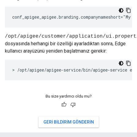
conf_apigee_apigee.branding.companynameshort="My C
/opt/apigee/customer/application/ui.propert
dosyasında herhangi bir özelliği ayarladıktan sonra, Edge
kullanıcı arayüzünü yeniden başlatmanız gerekir:
> /opt/apigee/apigee-service/bin/apigee-service edg
Bu size yardımcı oldu mu?
GERI BILDIRIM GÖNDERIN