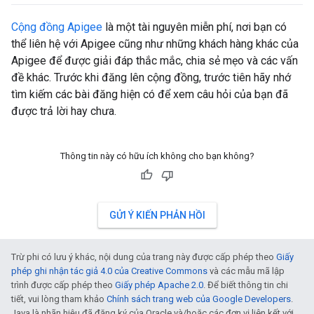
Cộng đồng Apigee
là một tài nguyên miễn phí, nơi bạn có
thể liên hệ với Apigee cũng như những khách hàng khác của
Apigee để được giải đáp thắc mắc, chia sẻ mẹo và các vấn
đề khác. Trước khi đăng lên cộng đồng, trước tiên hãy nhớ
tìm kiếm các bài đăng hiện có để xem câu hỏi của bạn đã
được trả lời hay chưa.
Thông tin này có hữu ích không cho bạn không?
GỬI Ý KIẾN PHẢN HỒI
Trừ phi có lưu ý khác, nội dung của trang này được cấp phép theo
Giấy
phép ghi nhận tác giả 4.0 của Creative Commons
và các mẫu mã lập
trình được cấp phép theo
Giấy phép Apache 2.0
. Để biết thông tin chi
tiết, vui lòng tham khảo
Chính sách trang web của Google Developers
.
Java là nhãn hiệu đã đăng ký của Oracle và/hoặc các đơn vị liên kết với