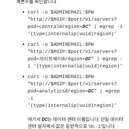
개변수를 확인합니다.
curl -u $ADMINEMAIL:$PW
"http://$MSIP:$port/v1/servers?
pod=central&region=
DC
" | egrep -i
'(type|internalip|uuid|region)'
curl -u $ADMINEMAIL:$PW
"http://$MSIP:$port/v1/servers?
pod=게이트웨이&region=
DC
" | egrep -
i '(type|internalip|uuid|region)'
curl -u $ADMINEMAIL:$PW
"http://$MSIP:$port/v1/servers?
pod=analytics&region=
DC
" | egrep
-i
'(type|internalip|uuid|region)'
여기서
DC
는 데이터 센터 이름입니다. 단일 데이터
센터 설치에서 값은 일반적으로 '
'입니다.
dc-1