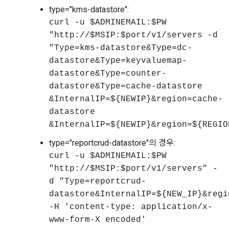
type="kms-datastore":
curl -u $ADMINEMAIL:$PW
"http://$MSIP:$port/v1/servers -d
"Type=kms-datastore&Type=dc-
datastore&Type=keyvaluemap-
datastore&Type=counter-
datastore&Type=cache-datastore
&InternalIP=${NEWIP}&region=cache-
datastore
&InternalIP=${NEWIP}&region=${REGIO
type="reportcrud-datastore"의 경우:
curl -u $ADMINEMAIL:$PW
"http://$MSIP:$port/v1/servers" -
d "Type=reportcrud-
datastore&InternalIP=${NEW_IP}&regi
-H 'content-type: application/x-
www-form-X encoded'