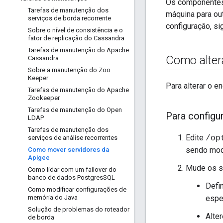
Os componentes
Tarefas de manutenção dos
máquina para out
serviços de borda recorrente
configuração, si
Sobre o nível de consistência e o
fator de replicação do Cassandra
Tarefas de manutenção do Apache
Como alter
Cassandra
Sobre a manutenção do Zoo
Keeper
Para alterar o e
Tarefas de manutenção do Apache
Zookeeper
Tarefas de manutenção do Open
Para config
LDAP
Tarefas de manutenção dos
Edite
serviços de análise recorrentes
/op
sendo modif
Como mover servidores da
Apigee
Mude os s
Como lidar com um failover do
banco de dados Postgres
SQL
Defi
Como modificar configurações de
memória do Java
espe
Solução de problemas do roteador
Alte
de borda