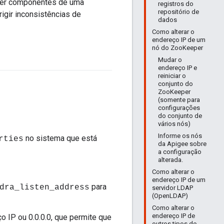
ver componentes de uma
registros do
repositório de
igir inconsistências de
dados
Como alterar o
endereço IP de um
nó do ZooKeeper
Mudar o
endereço IP e
reiniciar o
conjunto do
ZooKeeper
(somente para
configurações
do conjunto de
vários nós)
Informe os nós
no sistema que está
rties
da Apigee sobre
a configuração
alterada.
Como alterar o
endereço IP de um
para
dra_listen_address
servidor LDAP
(OpenLDAP)
Como alterar o
endereço IP de
o IP ou 0.0.0.0, que permite que
outros tipos de