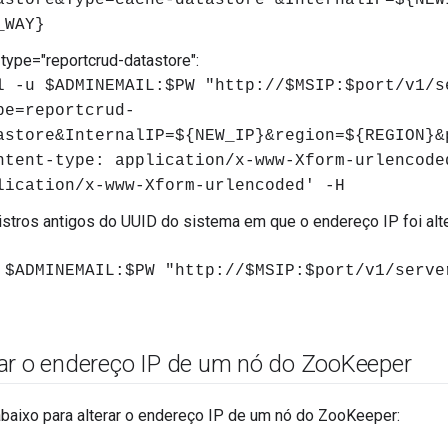
astore&Type=cache-datastore &InternalIP=${NEW
_WAY}
 type="reportcrud-datastore":
l -u $ADMINEMAIL:$PW "http://$MSIP:$port/v1/s
pe=reportcrud-
astore&InternalIP=${NEW_IP}&region=${REGION}&
ntent-type: application/x-www-Xform-urlencode
lication/x-www-Xform-urlencoded' -H
gistros antigos do UUID do sistema em que o endereço IP foi al
 $ADMINEMAIL:$PW "http://$MSIP:$port/v1/serve
ar o endereço IP de um nó do Zoo
Keeper
abaixo para alterar o endereço IP de um nó do ZooKeeper: