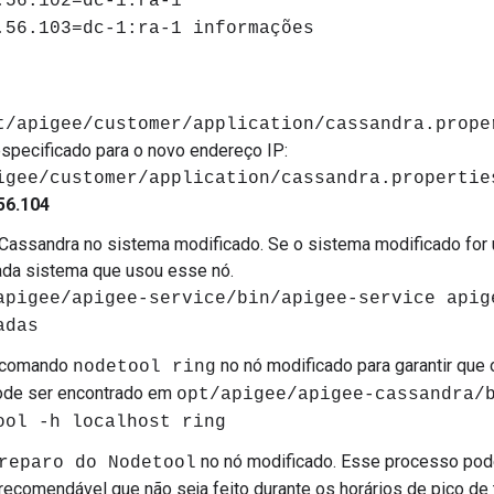
.56.102=dc-1:ra-1
.56.103=dc-1:ra-1 informações
t/apigee/customer/application/cassandra.prope
especificado para o novo endereço IP:
igee/customer/application/cassandra.propertie
56.104
 Cassandra no sistema modificado. Se o sistema modificado for 
da sistema que usou esse nó.
apigee/apigee-service/bin/apigee-service apig
adas
 comando
no nó modificado para garantir que o
nodetool ring
 pode ser encontrado em
opt/apigee/apigee-cassandra/
ool -h localhost ring
no nó modificado. Esse processo pode
reparo do Nodetool
recomendável que não seja feito durante os horários de pico de 