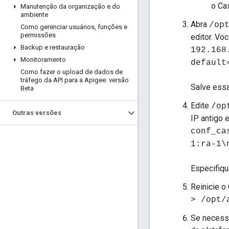
o Ca
Manutenção da organização e do
ambiente
Abra
/op
Como gerenciar usuários
,
funções e
permissões
editor. Vo
Backup e restauração
192.168
Monitoramento
default
Como fazer o upload de dados de
tráfego da API para a Apigee: versão
Salve ess
Beta
Edite
/op
Outras versões
IP antigo 
conf_ca
1:ra-1\
Especifiqu
Reinicie o
> /opt/
Se necessá