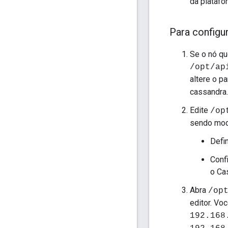
da plataf
Para configu
Se o nó qu
/opt/ap
altere o p
cassandra.p
Edite
/op
sendo mod
Defi
Conf
o Ca
Abra
/op
editor. Vo
192.168