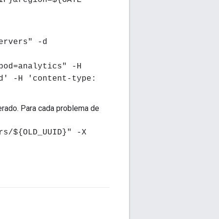
IP}&region=${GATE
ervers" -d
pod=analytics" -H
d' -H 'content-type:
terado. Para cada problema de
rs/${OLD_UUID}" -X