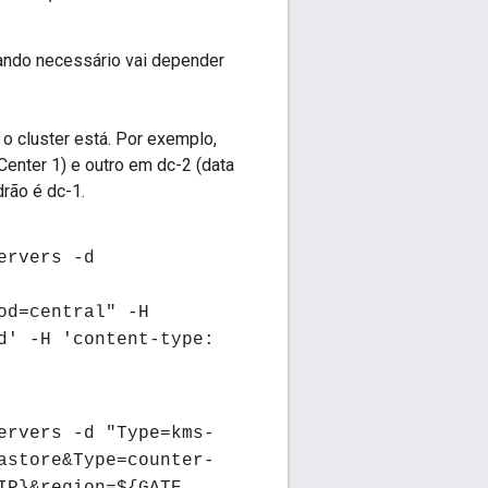
ndo necessário vai depender
o cluster está. Por exemplo,
Center 1) e outro em dc-2 (data
drão é dc-1.
ervers -d
od=central" -H
d' -H 'content-type:
ervers -d "Type=kms-
astore&Type=counter-