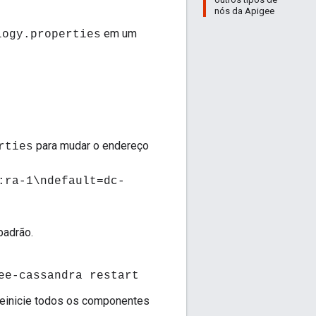
nós da Apigee
em um
logy.properties
para mudar o endereço
rties
:ra-1\ndefault=dc-
padrão.
ee-cassandra restart
 reinicie todos os componentes