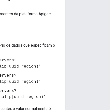
onentes da plataforma Apigee,
ório de dados que especificam o
ervers?
lip|uuid|region)'
ervers?
lip|uuid|region)'
ervers?
nalip|uuid|region)'
center, o valor normalmente é