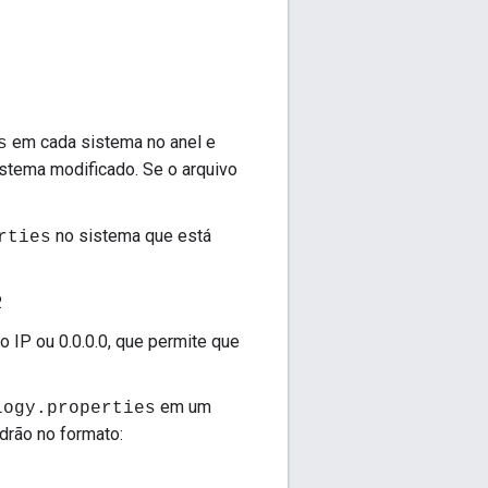
em cada sistema no anel e
s
istema modificado. Se o arquivo
no sistema que está
rties
.
IP ou 0.0.0.0, que permite que
em um
logy.properties
drão no formato: