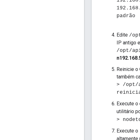
192.168
192.168
padrão
Edite
/op
IP antigo 
/opt/ap
n192.168.
Reinicie o
também ca
> /opt/
reinici
Execute o
utilitário
> nodet
Execute o
altamente 