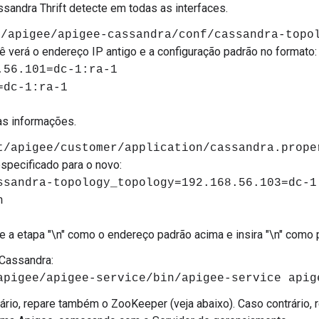
ssandra Thrift detecte em todas as interfaces.
t/apigee/apigee-cassandra/conf/cassandra-topo
cê verá o endereço IP antigo e a configuração padrão no formato:
.56.101=dc-1:ra-1
=dc-1:ra-1
as informações.
t/apigee/customer/application/cassandra.prope
especificado para o novo:
ssandra-topology_topology=192.168.56.103=dc-1
n
e a etapa "\n" como o endereço padrão acima e insira "\n" como 
 Cassandra:
apigee/apigee-service/bin/apigee-service apig
rio, repare também o ZooKeeper (veja abaixo). Caso contrário,