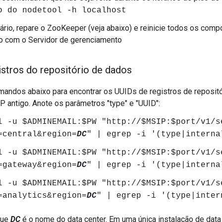
o do nodetool -h localhost
rio, repare o ZooKeeper (veja abaixo) e reinicie todos os comp
 com o Servidor de gerenciamento
gistros do repositório de dados
andos abaixo para encontrar os UUIDs de registros de reposit
P antigo. Anote os parâmetros "type" e "UUID":
l -u $ADMINEMAIL:$PW "http://$MSIP:$port/v1/s
=central&region=
DC
" | egrep -i '(type|interna
l -u $ADMINEMAIL:$PW "http://$MSIP:$port/v1/s
=gateway&region=
DC
" | egrep -i '(type|interna
l -u $ADMINEMAIL:$PW "http://$MSIP:$port/v1/s
=analytics&region=
DC
" | egrep -i '(type|inter
que
DC
é o nome do data center. Em uma única instalação de data 