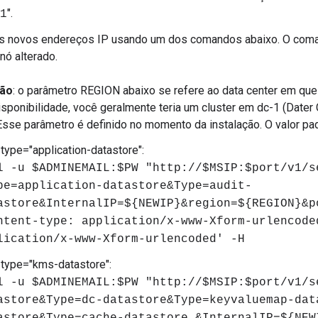
".
1
os novos endereços IP usando um dos comandos abaixo. O coma
nó alterado.
ão
: o parâmetro REGION abaixo se refere ao data center em que 
disponibilidade, você geralmente teria um cluster em dc-1 (Dater 
 Esse parâmetro é definido no momento da instalação. O valor pa
type="application-datastore":
l -u $ADMINEMAIL:$PW "http://$MSIP:$port/v1/s
pe=application-datastore&Type=audit-
astore&InternalIP=${NEWIP}&region=${REGION}&p
ntent-type: application/x-www-Xform-urlencode
lication/x-www-Xform-urlencoded' -H
 type="kms-datastore":
l -u $ADMINEMAIL:$PW "http://$MSIP:$port/v1/s
astore&Type=dc-datastore&Type=keyvaluemap-dat