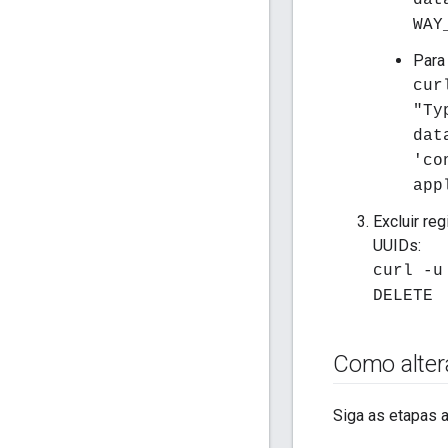
dat
WAY
Para
cur
"Ty
dat
'co
app
Excluir re
UUIDs:
curl -u
DELETE
Como alter
Siga as etapas 