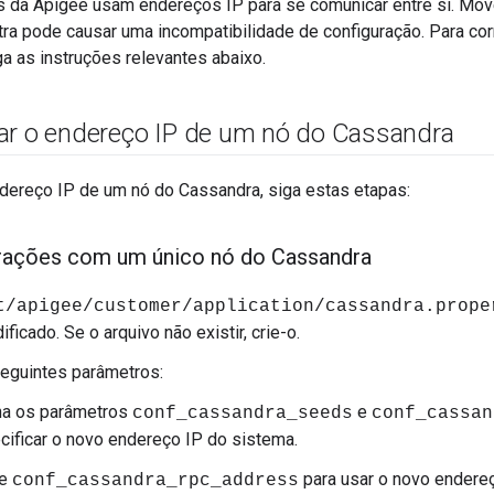
 da Apigee usam endereços IP para se comunicar entre si. Mo
ra pode causar uma incompatibilidade de configuração. Para corr
ga as instruções relevantes abaixo.
ar o endereço IP de um nó do Cassandra
ndereço IP de um nó do Cassandra, siga estas etapas:
urações com um único nó do Cassandra
t/apigee/customer/application/cassandra.prope
icado. Se o arquivo não existir, crie-o.
eguintes parâmetros:
na os parâmetros
e
conf_cassandra_seeds
conf_cassan
cificar o novo endereço IP do sistema.
re
para usar o novo endereç
conf_cassandra_rpc_address