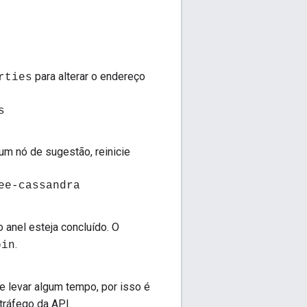
para alterar o endereço
rties
s
um nó de sugestão, reinicie
ee-cassandra
 anel esteja concluído. O
.
bin
 levar algum tempo, por isso é
tráfego da API.