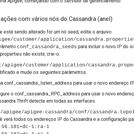
orma Apigee, começando com o Servidor de gerenciamento.
rações com vários nós do Cassandra (anel)
e está sendo alterado for um nó seed, edite o arquivo
igee/customer/application/cassandra.propertie
arâmetro
para incluir o novo IP do s
conf_cassandra_seeds
roperties não existir, crie-o.
t/apigee/customer/application/cassandra.prope
ificado e mude os seguintes parâmetros:
na conf_cassandra_listen_address para usar o novo endereço IP
igure o conf_cassandra_RPC_address para usar o novo endereço 
ssandra Thrift detecte em todas as interfaces.
t/apigee/apigee-cassandra/conf/cassandra-topo
cê verá todos os endereços IP do Cassandra e a configuração pa
.56.101=dc-1:ra-1