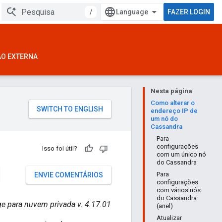
/
FAZER LOGIN
ÃO EXTERNA
Nesta página
Como alterar o
endereço IP de
um nó do
Cassandra
Para
configurações
Isso foi útil?
com um único nó
do Cassandra
Para
ENVIE COMENTÁRIOS
configurações
com vários nós
do Cassandra
e para nuvem privada v. 4.17.01
(anel)
Atualizar