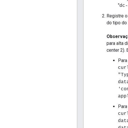
"
dc-
Registre 
do tipo do 
Observaç
para alta 
center 2).
Para 
cur
"Ty
dat
'co
app
Para
cur
dat