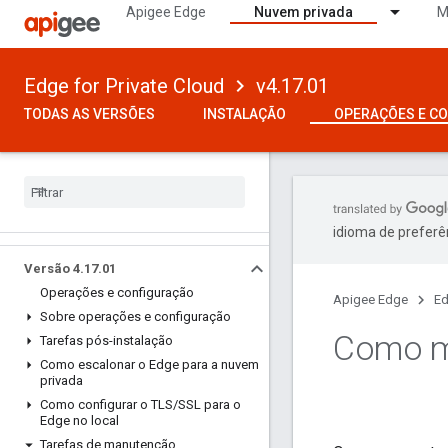
Apigee Edge
Nuvem privada
M
Edge for Private Cloud
v4.17.01
TODAS AS VERSÕES
INSTALAÇÃO
OPERAÇÕES E C
idioma de preferê
Versão 4
.
17
.
01
Operações e configuração
Apigee Edge
Ed
Sobre operações e configuração
Como mo
Tarefas pós-instalação
Como escalonar o Edge para a nuvem
privada
Como configurar o TLS
/
SSL para o
Edge no local
Tarefas de manutenção