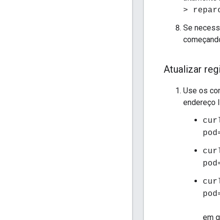
> repar
Se necessá
começando
Atualizar re
Use os com
endereço I
cur
pod
cur
pod
cur
pod
em 