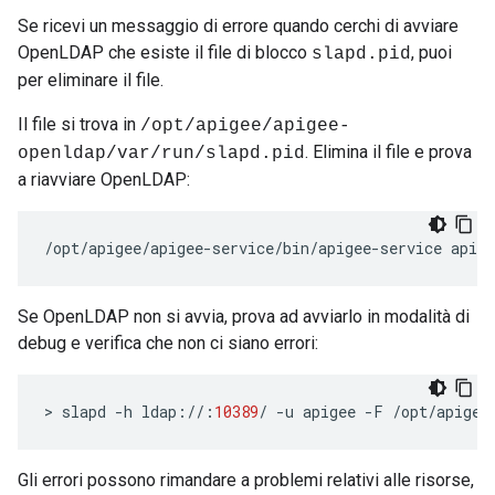
Se ricevi un messaggio di errore quando cerchi di avviare
OpenLDAP che esiste il file di blocco
, puoi
slapd.pid
per eliminare il file.
Il file si trova in
/opt/apigee/apigee-
. Elimina il file e prova
openldap/var/run/slapd.pid
a riavviare OpenLDAP:
/opt/apigee/apigee-service/bin/apigee-service apige
Se OpenLDAP non si avvia, prova ad avviarlo in modalità di
debug e verifica che non ci siano errori:
>
slapd
-
h
ldap
:
//
:
10389
/
-
u
apigee
-
F
/
opt
/
apigee
Gli errori possono rimandare a problemi relativi alle risorse,