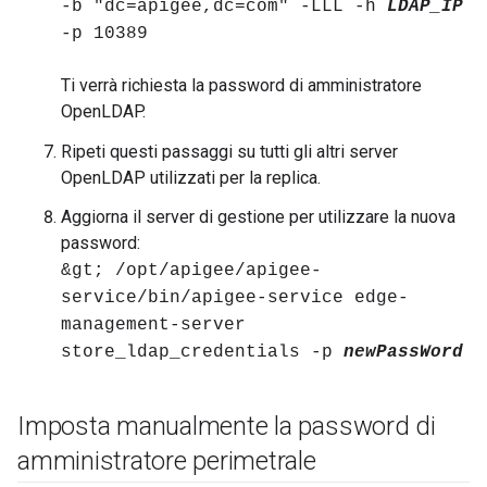
-b "dc=apigee,dc=com" -LLL -h
LDAP_IP
-p 10389
Ti verrà richiesta la password di amministratore
OpenLDAP.
Ripeti questi passaggi su tutti gli altri server
OpenLDAP utilizzati per la replica.
Aggiorna il server di gestione per utilizzare la nuova
password:
&gt; /opt/apigee/apigee-
service/bin/apigee-service edge-
management-server
store_ldap_credentials -p
newPassWord
Imposta manualmente la password di
amministratore perimetrale