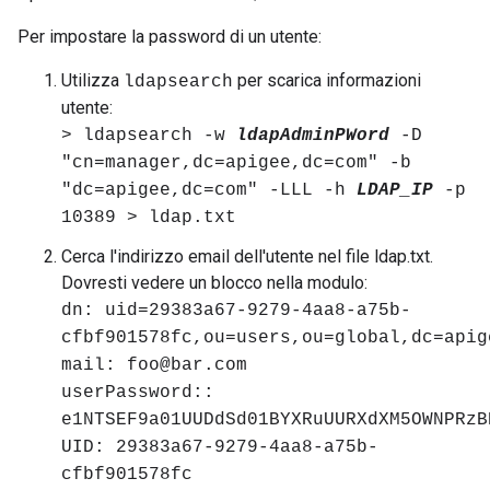
Per impostare la password di un utente:
Utilizza
per scarica informazioni
ldapsearch
utente:
> ldapsearch -w
ldapAdminPWord
-D
"cn=manager,dc=apigee,dc=com" -b
"dc=apigee,dc=com" -LLL -h
LDAP_IP
-p
10389 > ldap.txt
Cerca l'indirizzo email dell'utente nel file ldap.txt.
Dovresti vedere un blocco nella modulo:
dn: uid=29383a67-9279-4aa8-a75b-
cfbf901578fc,ou=users,ou=global,dc=apig
mail: foo@bar.com
userPassword::
e1NTSEF9a01UUDdSd01BYXRuUURXdXM5OWNPRzB
UID: 29383a67-9279-4aa8-a75b-
cfbf901578fc