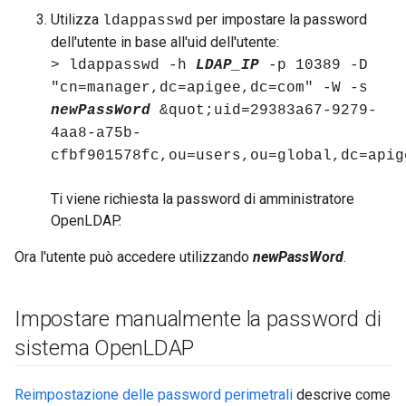
Utilizza
per impostare la password
ldappasswd
dell'utente in base all'uid dell'utente:
> ldappasswd -h
LDAP_IP
-p 10389 -D
"cn=manager,dc=apigee,dc=com" -W -s
newPassWord
&quot;uid=29383a67-9279-
4aa8-a75b-
cfbf901578fc,ou=users,ou=global,dc=apig
Ti viene richiesta la password di amministratore
OpenLDAP.
Ora l'utente può accedere utilizzando
newPassWord
.
Impostare manualmente la password di
sistema Open
LDAP
Reimpostazione delle password perimetrali
descrive come