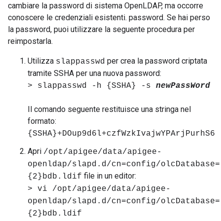
cambiare la password di sistema OpenLDAP, ma occorre
conoscere le credenziali esistenti. password. Se hai perso
la password, puoi utilizzare la seguente procedura per
reimpostarla.
Utilizza
per crea la password criptata
slappasswd
tramite SSHA per una nuova password:
> slappasswd -h {SSHA} -s
newPassWord
Il comando seguente restituisce una stringa nel
formato:
{SSHA}+DOup9d6l+czfWzkIvajwYPArjPurhS6
Apri
/opt/apigee/data/apigee-
openldap/slapd.d/cn=config/olcDatabase=
file in un editor:
{2}bdb.ldif
> vi /opt/apigee/data/apigee-
openldap/slapd.d/cn=config/olcDatabase=
{2}bdb.ldif