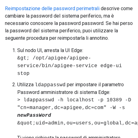
Reimpostazione delle password perimetrali
descrive come
cambiare la password del sistema periferico, ma è
necessario conoscere la password password. Se hai perso
la password del sistema periferico, puoi utilizzare la
seguente procedura per reimpostarla li annotino.
Sul nodo UI, arresta la UI Edge:
&gt; /opt/apigee/apigee-
service/bin/apigee-service edge-ui
stop
Utilizza
per impostare il parametro
ldappasswd
Password amministratore di sistema Edge:
> ldappasswd -h localhost -p 10389 -D
"cn=manager,dc=apigee,dc=com" -W -s
newPassWord
&quot;uid=admin,ou=users,ou=global,dc=a
Ti viene richiesta la password di amministratore