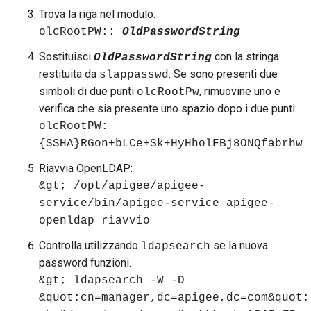
Trova la riga nel modulo:
olcRootPW::
OldPasswordString
Sostituisci
con la stringa
OldPasswordString
restituita da
. Se sono presenti due
slappasswd
simboli di due punti
, rimuovine uno e
olcRootPw
verifica che sia presente uno spazio dopo i due punti:
olcRootPW:
{SSHA}RGon+bLCe+Sk+HyHholFBj8ONQfabrhw
Riavvia OpenLDAP:
&gt; /opt/apigee/apigee-
service/bin/apigee-service apigee-
openldap riavvio
Controlla utilizzando
se la nuova
ldapsearch
password funzioni.
&gt; ldapsearch -W -D
&quot;cn=manager,dc=apigee,dc=com&quot;