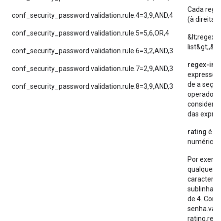
Cada regra
conf_security_password.validation.rule.4=3,9,AND,4
(à direita d
conf_security_password.validation.rule.5=5,6,OR,4
&lt;regex-
list&gt;,&l
conf_security_password.validation.rule.6=3,2,AND,3
regex-inde
conf_security_password.validation.rule.7=2,9,AND,3
expressõe
de a seção
conf_security_password.validation.rule.8=3,9,AND,3
operador
considerar
das expres
rating
é a 
numérica d
Por exempl
qualquer 
caractere 
sublinhado
de 4. Com
senha.vali
rating.req