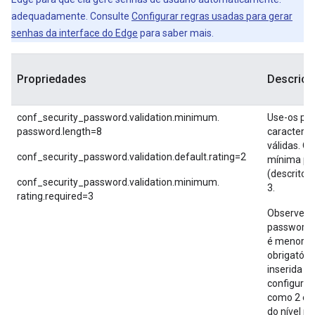
adequadamente. Consulte
Configurar regras usadas para gerar
senhas da interface do Edge
para saber mais.
Propriedades
Descriçã
conf_security_password.validation.minimum.
Use-os par
password.length=8
caracterís
válidas. O 
conf_security_password.validation.default.rating=2
mínima par
(descrito 
conf_security_password.validation.minimum.
3.
rating.required=3
Observe q
password.v
é menor qu
obrigatóri
inserida es
configurar,
como 2 e, 
do nível m