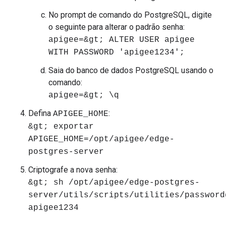
No prompt de comando do PostgreSQL, digite
o seguinte para alterar o padrão senha:
apigee=&gt; ALTER USER apigee
WITH PASSWORD 'apigee1234';
Saia do banco de dados PostgreSQL usando o
comando:
apigee=&gt; \q
Defina
:
APIGEE_HOME
&gt; exportar
APIGEE_HOME=/opt/apigee/edge-
postgres-server
Criptografe a nova senha:
&gt; sh /opt/apigee/edge-postgres-
server/utils/scripts/utilities/password
apigee1234