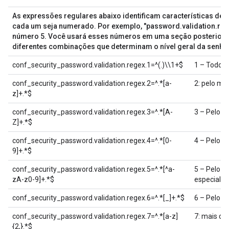
As expressões regulares abaixo identificam características de
cada um seja numerado. Por exemplo, "password.validation.rege
número 5. Você usará esses números em uma seção posterior do
diferentes combinações que determinam o nível geral da senha
conf_security_password.validation.regex.1=^(.)\\1+$
1 – Todos 
conf_security_password.validation.regex.2=^.*[a-
2: pelo me
z]+.*$
conf_security_password.validation.regex.3=^.*[A-
3 – Pelo m
Z]+.*$
conf_security_password.validation.regex.4=^.*[0-
4 – Pelo m
9]+.*$
conf_security_password.validation.regex.5=^.*[^a-
5 – Pelo 
zA-z0-9]+.*$
especial (
conf_security_password.validation.regex.6=^.*[_]+.*$
6 – Pelo 
conf_security_password.validation.regex.7=^.*[a-z]
7: mais de
{2,}.*$