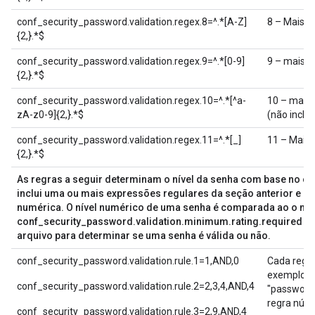
conf_security_password.validation.regex.8=^.*[A-Z]
8 – Mais d
{2,}.*$
conf_security_password.validation.regex.9=^.*[0-9]
9 – mais d
{2,}.*$
conf_security_password.validation.regex.10=^.*[^a-
10 – mais 
zA-z0-9]{2,}.*$
(não inclu
conf_security_password.validation.regex.11=^.*[_]
11 – Mais 
{2,}.*$
As regras a seguir determinam o nível da senha com base no co
inclui uma ou mais expressões regulares da seção anterior e at
numérica. O nível numérico de uma senha é comparada ao o n
conf_security_password.validation.minimum.rating.required na
arquivo para determinar se uma senha é válida ou não.
conf_security_password.validation.rule.1=1,AND,0
Cada regr
exemplo:
conf_security_password.validation.rule.2=2,3,4,AND,4
"password.
regra núme
conf_security_password.validation.rule.3=2,9,AND,4