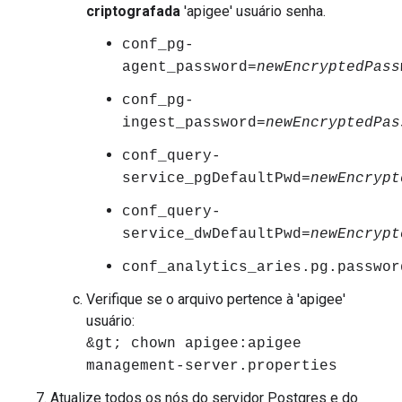
criptografada
'apigee' usuário senha.
conf_pg-
agent_password=
newEncryptedPass
conf_pg-
ingest_password=
newEncryptedPas
conf_query-
service_pgDefaultPwd=
newEncrypt
conf_query-
service_dwDefaultPwd=
newEncrypt
conf_analytics_aries.pg.passwor
Verifique se o arquivo pertence à 'apigee'
usuário:
&gt; chown apigee:apigee
management-server.properties
Atualize todos os nós do servidor Postgres e do