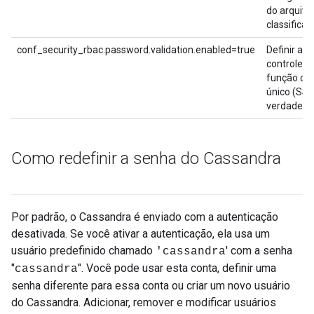
do arquiv
classificaç
conf_security_rbac.password.validation.enabled=true
Definir a 
controle 
função co
único (SSO
verdadeiro
Como redefinir a senha do Cassandra
Por padrão, o Cassandra é enviado com a autenticação
desativada. Se você ativar a autenticação, ela usa um
usuário predefinido chamado
' com a senha
'cassandra
"
". Você pode usar esta conta, definir uma
cassandra
senha diferente para essa conta ou criar um novo usuário
do Cassandra. Adicionar, remover e modificar usuários