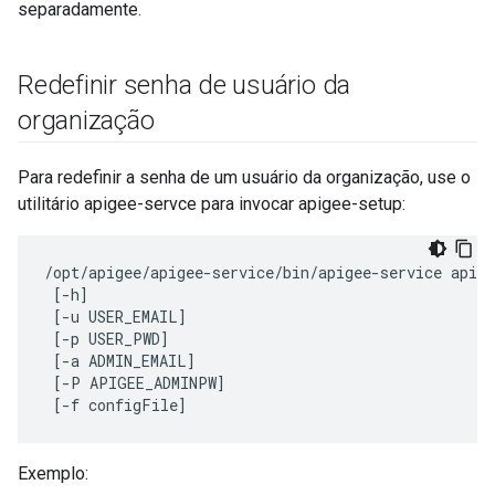
separadamente.
Redefinir senha de usuário da
organização
Para redefinir a senha de um usuário da organização, use o
utilitário apigee-servce para invocar apigee-setup:
/opt/apigee/apigee-service/bin/apigee-service apige
 [-h] 

 [-u USER_EMAIL] 

 [-p USER_PWD]

 [-a ADMIN_EMAIL] 

 [-P APIGEE_ADMINPW] 

 [-f configFile]
Exemplo: