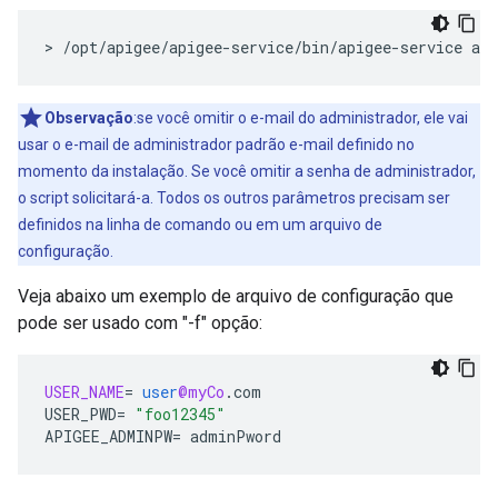
>
/
opt
/
apigee
/
apigee
-
service
/
bin
/
apigee
-
service
api
Observação
:se você omitir o e-mail do administrador, ele vai
usar o e-mail de administrador padrão e-mail definido no
momento da instalação. Se você omitir a senha de administrador,
o script solicitará-a. Todos os outros parâmetros precisam ser
definidos na linha de comando ou em um arquivo de
configuração.
Veja abaixo um exemplo de arquivo de configuração que
pode ser usado com "-f" opção:
USER_NAME
=
user
@myCo
.
com
USER_PWD
=
"foo12345"
APIGEE_ADMINPW
=
adminPword