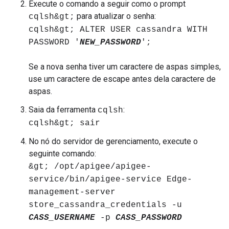
Execute o comando a seguir como o prompt
para atualizar o senha:
cqlsh&gt;
cqlsh&gt; ALTER USER cassandra WITH
PASSWORD '
NEW_PASSWORD
';
Se a nova senha tiver um caractere de aspas simples,
use um caractere de escape antes dela caractere de
aspas.
Saia da ferramenta
:
cqlsh
cqlsh&gt; sair
No nó do servidor de gerenciamento, execute o
seguinte comando:
&gt; /opt/apigee/apigee-
service/bin/apigee-service Edge-
management-server
store_cassandra_credentials -u
CASS_USERNAME
-p
CASS_PASSWORD