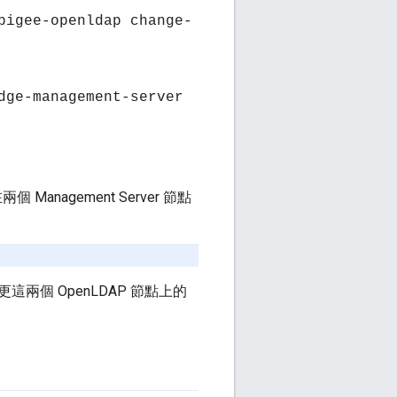
pigee-openldap change-
dge-management-server
個 Management Server 節點
這兩個 OpenLDAP 節點上的