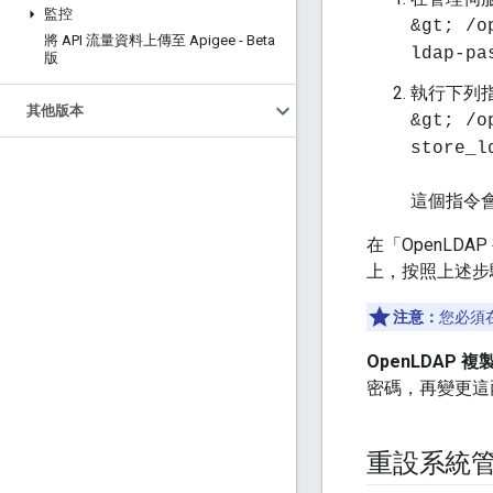
監控
&gt; /o
將 API 流量資料上傳至 Apigee - Beta
ldap-pa
版
執行下列
其他版本
&gt; /o
store_l
這個指令
在「OpenLDA
上，按照上述步
注意：
您必須在
OpenLDAP 
密碼，再變更這兩個 
重設系統