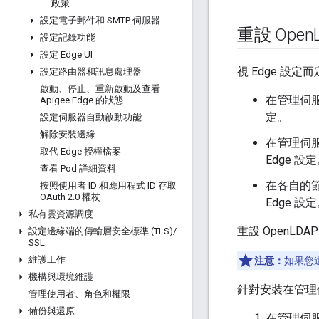
政策
設定電子郵件和 SMTP 伺服器
重設 Open
設定記錄功能
設定 Edge UI
視 Edge 設定
設定路由器和訊息處理器
啟動、停止、重新啟動及查看
在管理伺服器
Apigee Edge 的狀態
定。
設定伺服器自動啟動功能
解除安裝邊緣
在管理伺服器
取代 Edge 授權檔案
Edge 設
查看 Pod 詳細資料
在各自的節
按照使用者 ID 和應用程式 ID 存取
OAuth 2
.
0 權杖
Edge 設
私有雲資源調度
重設 OpenL
設定邊緣端的傳輸層安全標準 (TLS)
/
SSL
維護工作
注意：
如果您遺
機構與環境維護
針對安裝在管理伺
管理使用者、角色和權限
備份與還原
在管理伺服