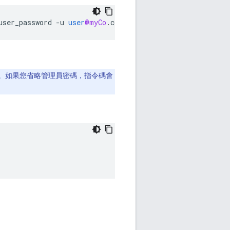
user_password
-
u
user
@myCo
.
com
-
p
foo12345
-
a
admin
@myC
。如果您省略管理員密碼，指令碼會