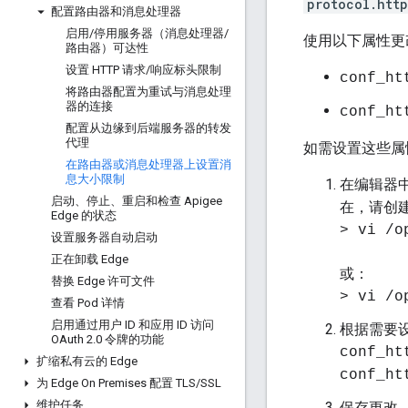
protocol.htt
配置路由器和消息处理器
启用
/
停用服务器（消息处理器
/
使用以下属性更改
路由器）可达性
设置 HTTP 请求
/
响应标头限制
conf_ht
将路由器配置为重试与消息处理
器的连接
conf_ht
配置从边缘到后端服务器的转发
代理
如需设置这些属
在路由器或消息处理器上设置消
息大小限制
在编辑器
启动、停止、重启和检查 Apigee
在，请创
Edge 的状态
> vi /o
设置服务器自动启动
正在卸载 Edge
或：
替换 Edge 许可文件
> vi /o
查看 Pod 详情
启用通过用户 ID 和应用 ID 访问
根据需要
OAuth 2
.
0 令牌的功能
conf_ht
扩缩私有云的 Edge
conf_ht
为 Edge On Premises 配置 TLS
/
SSL
维护任务
保存更改