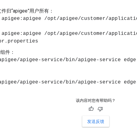
件归“apigee”用户所有：
 apigee:apigee /opt/apigee/customer/applicati
 apigee:apigee /opt/apigee/customer/applicati
or.properties
e 组件：
apigee/apigee-service/bin/apigee-service edge
apigee/apigee-service/bin/apigee-service edge
该内容对您有帮助吗？
发送反馈