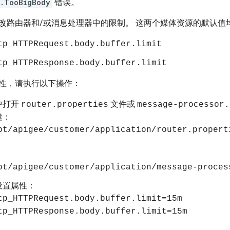
p.TooBigBody
错误。
路由器和/或消息处理器中的限制。 这两个媒体资源的默认值均为“
tp_HTTPRequest.body.buffer.limit
tp_HTTPResponse.body.buffer.limit
性，请执行以下操作：
中打开
文件或
router.properties
message-processor.
建：
pt/apigee/customer/application/router.propert
pt/apigee/customer/application/message-proces
设置属性：
tp_HTTPRequest.body.buffer.limit=15m
tp_HTTPResponse.body.buffer.limit=15m
。