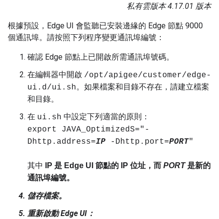
私有雲版本 4.17.01 版本
根據預設，Edge UI 會監聽已安裝邊緣的 Edge 節點 9000
個通訊埠。請按照下列程序變更通訊埠編號：
確認 Edge 節點上已開啟所需通訊埠號碼。
在編輯器中開啟
/opt/apigee/customer/edge-
。如果檔案和目錄不存在，請建立檔案
ui.d/ui.sh
和目錄。
在
中設定下列適當的原則：
ui.sh
export JAVA_OptimizedS="-
Dhttp.address=
IP
-Dhttp.port=
PORT
"
其中
IP
是 Edge UI 節點的 IP 位址，而
PORT
是新的
通訊埠編號。
儲存檔案。
重新啟動 Edge UI：