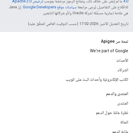
4.0‏
ما لم يُنصّ على خلاف ذلك، ونماذج الرموز مرخّصة بموجب
ترخيص Apache 2.0‏
.
للاطّلاع على التفاصيل، يُرجى مراجعة
سياسات موقع Google Developers‏
. إنّ Java
هي علامة تجارية مسجَّلة لشركة Oracle و/أو شركائها التابعين.
تاريخ التعديل الأخير: 2026-02-17 (حسب التوقيت العالمي المتفَّق عليه)
لمحة عن Apigee
We're part of Google
الأحداث
الشركاء
الكتب الإلكترونيّة وأحداث البث على الويب
المنتدى والدعم
المنتدى
نظرة عامّة حول الدعم
الحالة
بوّابة الدعم