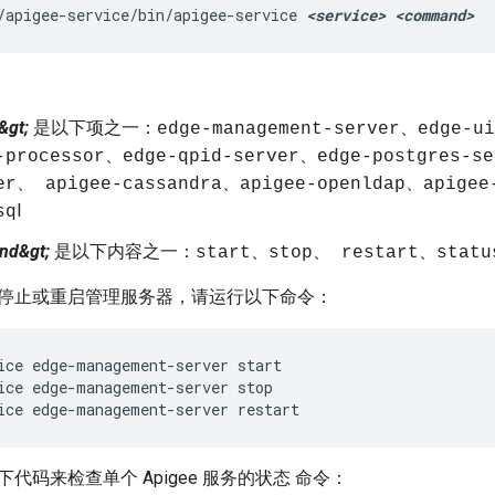
/apigee-service/bin/apigee-service 
<service> <command>
&gt;
是以下项之一：
edge-management-server、edge-u
-processor、edge-qpid-server、edge-postgres-s
er、 apigee-cassandra、apigee-openldap、apigee
l
sq
nd&gt;
是以下内容之一：
start、stop、 restart、statu
停止或重启管理服务器，请运行以下命令：
ice edge-management-server start

ice edge-management-server stop

ice edge-management-server restart
代码来检查单个 Apigee 服务的状态 命令：