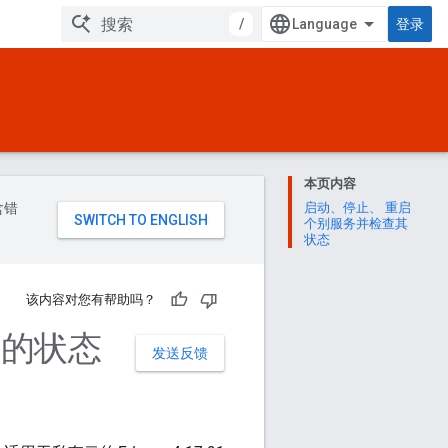
/
登录
本页内容
含错
启动、停止、 重启
个别服务并检查其
状态
该内容对您有帮助吗？
e 的状态
发送反馈