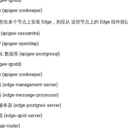
gee-qpidd)
 (apigee-zookeeper)
您在多个节点上安装 Edge，则应从 这些节点上的 Edge 组件
 (apigee-cassandra)
(apigee-openldap)
QL 数据库 (apigee-postgresql)
gee-qpidd)
 (apigee-zookeeper)
dge-management-server)
dge-message-processor)
服务器 (edge-postgres-server)
(edge-qpid-server)
e-router)