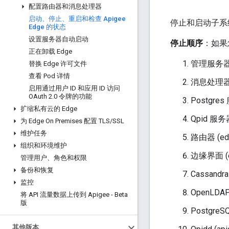
配置路由器和消息处理器
启动、停止、重启和检查 Apigee
停止和启动子系
Edge 的状态
设置服务器自动启动
停止顺序
：如果
正在卸载 Edge
管理服务器 (e
替换 Edge 许可文件
查看 Pod 详情
消息处理器 (e
启用通过用户 ID 和应用 ID 访问
OAuth 2
.
0 令牌的功能
Postgres 
扩缩私有云的 Edge
Qpid 服务器 
为 Edge On Premises 配置 TLS
/
SSL
维护任务
路由器 (edg
组织和环境维护
边缘界面 (e
管理用户、角色和权限
备份和恢复
Cassandra
监控
OpenLDAP 
将 API 流量数据上传到 Apigee - Beta
版
PostgreS
其他版本