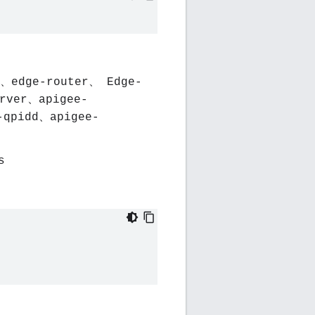
i、edge-router、 Edge-
erver、apigee-
-qpidd、apigee-
s