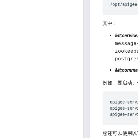
/opt/apigee
其中：
&lt;service
message
zookeep
postgre
&lt;comma
例如，要启动、
apigee-serv
apigee-serv
apigee-serv
您还可以使用以下