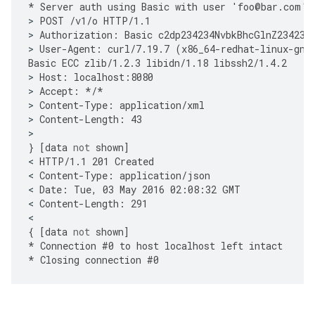
*
Server
auth
using
Basic
with
user
'
foo
@
bar
.
com
'
>
POST
/
v1
/
o
HTTP
/
1.1
>
Authorization
:
Basic
c2dp234234NvbkBhcGlnZ234234
>
User
-
Agent
:
curl
/
7.19.7
(
x86_64
-
redhat
-
linux
-
gnu
Basic
ECC
zlib
/
1.2.3
libidn
/
1.18
libssh2
/
1.4.2
>
Host
:
localhost
:
8080
>
Accept
:
*/*
>
Content
-
Type
:
application
/
xml
>
Content
-
Length
:
43
}
[
data
not
shown
]
<
HTTP
/
1.1
201
Created
<
Content
-
Type
:
application
/
json
<
Date
:
Tue
,
03
May
2016
02
:
08
:
32
GMT
<
Content
-
Length
:
291
{
[
data
not
shown
]
*
Connection
#
0
to
host
localhost
left
intact
*
Closing
connection
#
0