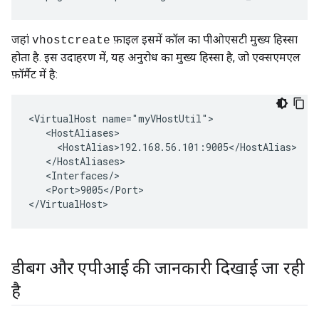
जहां
फ़ाइल इसमें कॉल का पीओएसटी मुख्य हिस्सा
vhostcreate
होता है. इस उदाहरण में, यह अनुरोध का मुख्य हिस्सा है, जो एक्सएमएल
फ़ॉर्मैट में है:
<VirtualHost name="myVHostUtil">

   <HostAliases>

     <HostAlias>192.168.56.101:9005</HostAlias>

   </HostAliases>

   <Interfaces/>

   <Port>9005</Port>

</VirtualHost>
डीबग और एपीआई की जानकारी दिखाई जा रही
है